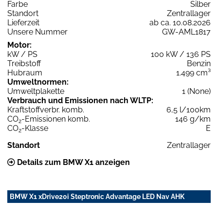
Farbe
Silber
Standort
Zentrallager
Lieferzeit
ab ca. 10.08.2026
Unsere Nummer
GW-AML1817
Motor:
kW / PS
100 kW / 136 PS
Treibstoff
Benzin
Hubraum
1.499 cm³
Umweltnormen:
Umweltplakette
1 (None)
Verbrauch und Emissionen nach WLTP:
Kraftstoffverbr. komb.
6,5 l/100km
CO
-Emissionen komb.
146 g/km
2
CO
-Klasse
E
2
Standort
Zentrallager
Details zum BMW X1 anzeigen
BMW X1 xDrive20i Steptronic Advantage LED Nav AHK