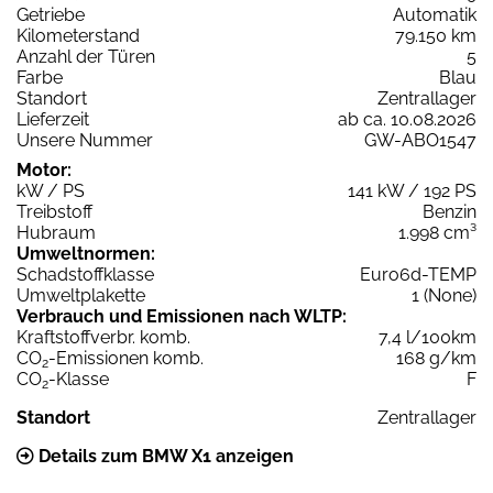
Getriebe
Automatik
Kilometerstand
79.150 km
Anzahl der Türen
5
Farbe
Blau
Standort
Zentrallager
Lieferzeit
ab ca. 10.08.2026
Unsere Nummer
GW-ABO1547
Motor:
kW / PS
141 kW / 192 PS
Treibstoff
Benzin
Hubraum
1.998 cm³
Umweltnormen:
Schadstoffklasse
Euro6d-TEMP
Umweltplakette
1 (None)
Verbrauch und Emissionen nach WLTP:
Kraftstoffverbr. komb.
7,4 l/100km
CO
-Emissionen komb.
168 g/km
2
CO
-Klasse
F
2
Standort
Zentrallager
Details zum BMW X1 anzeigen