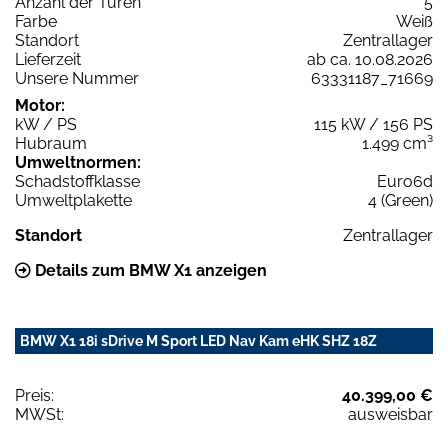
Anzahl der Türen
5
Farbe
Weiß
Standort
Zentrallager
Lieferzeit
ab ca. 10.08.2026
Unsere Nummer
63331187_71669
Motor:
kW / PS
115 kW / 156 PS
Hubraum
1.499 cm³
Umweltnormen:
Schadstoffklasse
Euro6d
Umweltplakette
4 (Green)
Standort
Zentrallager
Details zum BMW X1 anzeigen
BMW X1 18i sDrive M Sport LED Nav Kam eHK SHZ 18Z
Preis:
40.399,00 €
MWSt:
ausweisbar