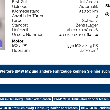
Erst-Zul.
Jul / 2020
St
Getriebe
Automatik
Kilometerstand
52.300 km
Anzahl der Türen
3
Farbe
Schwarz
Standort
Zentrallager
Lieferzeit
ab ca. 10.08.2026
Unsere Nummer
43336232-199_64354
Motor:
kW / PS
330 kW / 449 PS
Hubraum
2.979 cm³
Weitere BMW M2 und andere Fahrzeuge können Sie hier suc
2 in Flensburg Kaufen oder leasen
BMW M2 in Husum Kaufen oder leasen
 M2 in Kreis Schleswig-Flensburg Kaufen oder leasen
BMW M2 in Rendsbur