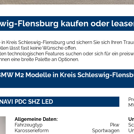
wig-Flensburg kaufen oder lease
n Kreis Schleswig-Flensburg und sichern Sie sich Ihren Tr
len lässt fast keine Wünsche offen.
en technologischen Features suchen oder sich für ein preiswe
hnen eine breite Palette an Optionen.
MW M2 Modelle in Kreis Schleswig-Flensbu
Pr
NAVI PDC SHZ LED
M
Allgemeine Daten:
U
Fahrzeugtyp
Pkw
Sc
Karosserieform
Sportwagen
Um