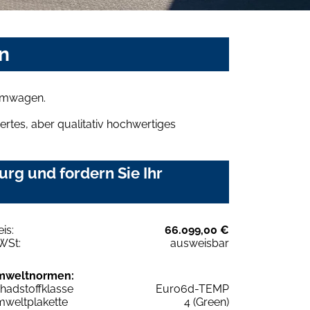
n
aumwagen.
rtes, aber qualitativ hochwertiges
rg und fordern Sie Ihr
eis:
66.099,00 €
WSt:
ausweisbar
mweltnormen:
hadstoffklasse
Euro6d-TEMP
weltplakette
4 (Green)