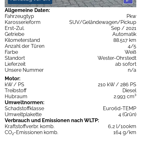
Allgemeine Daten:
Fahrzeugtyp
Pkw
Karosserieform
SUV/Geländewagen/Pickup
Erst-Zul.
Sep / 2021
Getriebe
Automatik
Kilometerstand
88.517 km
Anzahl der Türen
4/5
Farbe
Weiß
Standort
Wester-Ohrstedt
Lieferzeit
ab sofort
Unsere Nummer
n/a
Motor:
kW / PS
210 kW / 286 PS
Treibstoff
Diesel
Hubraum
2.993 cm³
Umweltnormen:
Schadstoffklasse
Euro6d-TEMP
Umweltplakette
4 (Grün)
Verbrauch und Emissionen nach WLTP:
Kraftstoffverbr. komb.
6,2 l/100km
CO
-Emissionen komb.
164 g/km
2