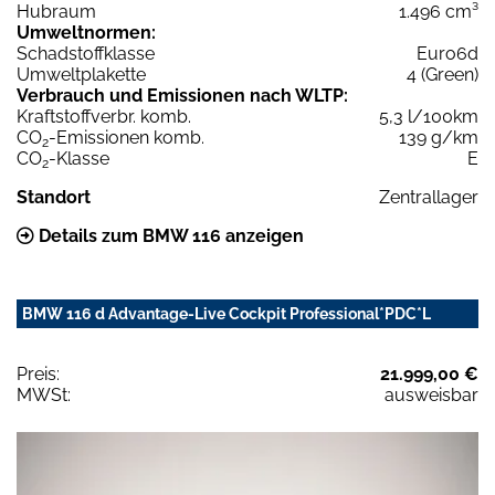
Hubraum
1.496 cm³
Umweltnormen:
Schadstoffklasse
Euro6d
Umweltplakette
4 (Green)
Verbrauch und Emissionen nach WLTP:
Kraftstoffverbr. komb.
5,3 l/100km
CO
-Emissionen komb.
139 g/km
2
CO
-Klasse
E
2
Standort
Zentrallager
Details zum BMW 116 anzeigen
BMW 116 d Advantage-Live Cockpit Professional*PDC*L
Preis:
21.999,00 €
MWSt:
ausweisbar