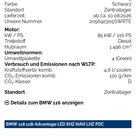
Farbe
Schwarz
Standort
Zentrallager
Lieferzeit
ab ca. 10.08.2026
Unsere Nummer
205692305SWRTE
Motor:
kW / PS
85 kW / 116 PS
Treibstoff
Diesel
Hubraum
1.496 cm³
Umweltnormen:
Umweltplakette
4 (Green)
Verbrauch und Emissionen nach WLTP:
Kraftstoffverbr. komb.
4,6 l/100km
CO
-Emissionen komb.
120 g/km
2
CO
-Klasse
D
2
Standort
Zentrallager
Details zum BMW 116 anzeigen
BMW 118 118i Advantage LED SHZ NAVI LHZ PDC