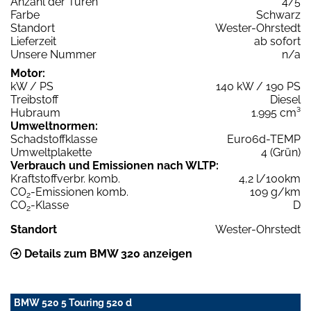
Anzahl der Türen
4/5
Farbe
Schwarz
Standort
Wester-Ohrstedt
Lieferzeit
ab sofort
Unsere Nummer
n/a
Motor:
kW / PS
140 kW / 190 PS
Treibstoff
Diesel
Hubraum
1.995 cm³
Umweltnormen:
Schadstoffklasse
Euro6d-TEMP
Umweltplakette
4 (Grün)
Verbrauch und Emissionen nach WLTP:
Kraftstoffverbr. komb.
4,2 l/100km
CO
-Emissionen komb.
109 g/km
2
CO
-Klasse
D
2
Standort
Wester-Ohrstedt
Details zum BMW 320 anzeigen
BMW 520 5 Touring 520 d