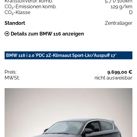
Kraftstoffverbr. komb.
5,7 l/100km
CO
-Emissionen komb.
129 g/km
2
CO
-Klasse
D
2
Standort
Zentrallager
Details zum BMW 116 anzeigen
BMW 116 i 2.0*PDC 2Z-Klimaaut Sport-Lkr/Auspuff 17*
Preis:
9.699,00 €
MWSt:
nicht ausweisbar