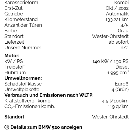
Karosserieform
Kombi
Erst-Zul.
Okt / 2022
Getriebe
Automatik
Kilometerstand
133.221 km
Anzahl der Türen
4/5
Farbe
Grau
Standort
Wester-Ohrstedt
Lieferzeit
ab sofort
Unsere Nummer
n/a
Motor:
kW / PS
140 kW / 190 PS
Treibstoff
Diesel
Hubraum
1.995 cm³
Umweltnormen:
Schadstoffklasse
Euro6
Umweltplakette
4 (Grün)
Verbrauch und Emissionen nach WLTP:
Kraftstoffverbr. komb.
4,5 l/100km
CO
-Emissionen komb.
119 g/km
2
Standort
Wester-Ohrstedt
Details zum BMW 520 anzeigen