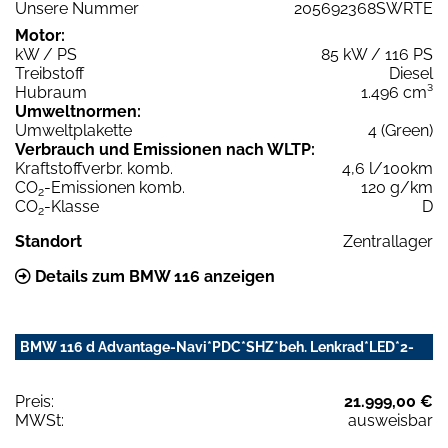
Unsere Nummer
205692368SWRTE
Motor:
kW / PS
85 kW / 116 PS
Treibstoff
Diesel
Hubraum
1.496 cm³
Umweltnormen:
Umweltplakette
4 (Green)
Verbrauch und Emissionen nach WLTP:
Kraftstoffverbr. komb.
4,6 l/100km
CO
-Emissionen komb.
120 g/km
2
CO
-Klasse
D
2
Standort
Zentrallager
Details zum BMW 116 anzeigen
BMW 116 d Advantage-Navi*PDC*SHZ*beh. Lenkrad*LED*2-
Preis:
21.999,00 €
MWSt:
ausweisbar