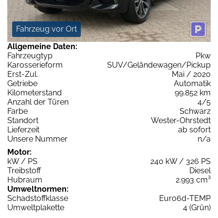
Fahrzeug vor Ort
Allgemeine Daten:
Fahrzeugtyp
Pkw
Karosserieform
SUV/Geländewagen/Pickup
Erst-Zul.
Mai / 2020
Getriebe
Automatik
Kilometerstand
99.852 km
Anzahl der Türen
4/5
Farbe
Schwarz
Standort
Wester-Ohrstedt
Lieferzeit
ab sofort
Unsere Nummer
n/a
Motor:
kW / PS
240 kW / 326 PS
Treibstoff
Diesel
Hubraum
2.993 cm³
Umweltnormen:
Schadstoffklasse
Euro6d-TEMP
Umweltplakette
4 (Grün)