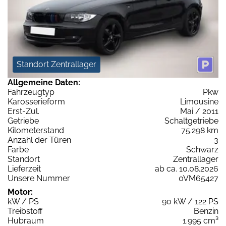
Standort Zentrallager
Allgemeine Daten:
Fahrzeugtyp
Pkw
Karosserieform
Limousine
Erst-Zul.
Mai / 2011
Getriebe
Schaltgetriebe
Kilometerstand
75.298 km
Anzahl der Türen
3
Farbe
Schwarz
Standort
Zentrallager
Lieferzeit
ab ca. 10.08.2026
Unsere Nummer
0VM65427
Motor:
kW / PS
90 kW / 122 PS
Treibstoff
Benzin
Hubraum
1.995 cm³