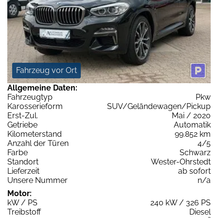
Fahrzeug vor Ort
Allgemeine Daten:
Fahrzeugtyp
Pkw
Karosserieform
SUV/Geländewagen/Pickup
Erst-Zul.
Mai / 2020
Getriebe
Automatik
Kilometerstand
99.852 km
Anzahl der Türen
4/5
Farbe
Schwarz
Standort
Wester-Ohrstedt
Lieferzeit
ab sofort
Unsere Nummer
n/a
Motor:
kW / PS
240 kW / 326 PS
Treibstoff
Diesel