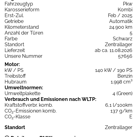
Fahrzeugtyp
Pkw
Karosserieform
Kombi
Erst-Zul.
Feb / 2025
Getriebe
Automatik
Kilometerstand
24.900 km
Anzahl der Türen
5
Farbe
Schwarz
Standort
Zentrallager
Lieferzeit
ab ca. 11.08.2026
Unsere Nummer
57656
Motor:
kW / PS
140 kW / 190 PS
Treibstoff
Benzin
Hubraum
1.998 cm³
Umweltnormen:
Umweltplakette
4 (Green)
Verbrauch und Emissionen nach WLTP:
Kraftstoffverbr. komb.
6,1 l/100km
CO
-Emissionen komb.
137 g/km
2
CO
-Klasse
E
2
Standort
Zentrallager