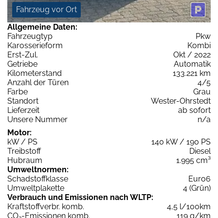
Fahrzeug vor Ort
Allgemeine Daten:
Fahrzeugtyp
Pkw
Karosserieform
Kombi
Erst-Zul.
Okt / 2022
Getriebe
Automatik
Kilometerstand
133.221 km
Anzahl der Türen
4/5
Farbe
Grau
Standort
Wester-Ohrstedt
Lieferzeit
ab sofort
Unsere Nummer
n/a
Motor:
kW / PS
140 kW / 190 PS
Treibstoff
Diesel
Hubraum
1.995 cm³
Umweltnormen:
Schadstoffklasse
Euro6
Umweltplakette
4 (Grün)
Verbrauch und Emissionen nach WLTP:
Kraftstoffverbr. komb.
4,5 l/100km
CO
-Emissionen komb.
119 g/km
2