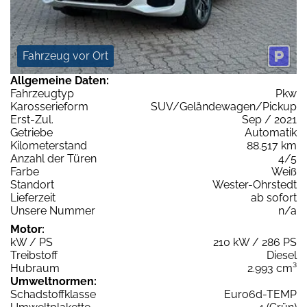
Fahrzeug vor Ort
Allgemeine Daten:
Fahrzeugtyp
Pkw
Karosserieform
SUV/Geländewagen/Pickup
Erst-Zul.
Sep / 2021
Getriebe
Automatik
Kilometerstand
88.517 km
Anzahl der Türen
4/5
Farbe
Weiß
Standort
Wester-Ohrstedt
Lieferzeit
ab sofort
Unsere Nummer
n/a
Motor:
kW / PS
210 kW / 286 PS
Treibstoff
Diesel
Hubraum
2.993 cm³
Umweltnormen:
Schadstoffklasse
Euro6d-TEMP