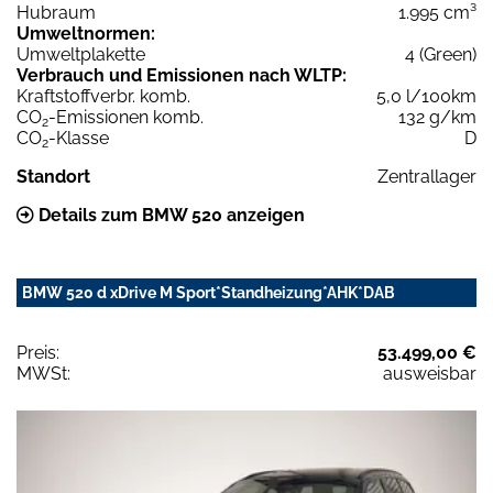
Hubraum
1.995 cm³
Umweltnormen:
Umweltplakette
4 (Green)
Verbrauch und Emissionen nach WLTP:
Kraftstoffverbr. komb.
5,0 l/100km
CO
-Emissionen komb.
132 g/km
2
CO
-Klasse
D
2
Standort
Zentrallager
Details zum BMW 520 anzeigen
BMW 520 d xDrive M Sport*Standheizung*AHK*DAB
Preis:
53.499,00 €
MWSt:
ausweisbar