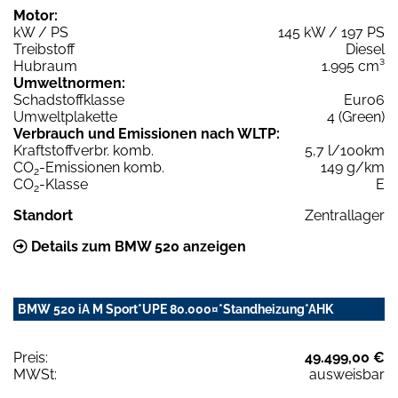
Motor:
kW / PS
145 kW / 197 PS
Treibstoff
Diesel
Hubraum
1.995 cm³
Umweltnormen:
Schadstoffklasse
Euro6
Umweltplakette
4 (Green)
Verbrauch und Emissionen nach WLTP:
Kraftstoffverbr. komb.
5,7 l/100km
CO
-Emissionen komb.
149 g/km
2
CO
-Klasse
E
2
Standort
Zentrallager
Details zum BMW 520 anzeigen
BMW 520 iA M Sport*UPE 80.000¤*Standheizung*AHK
Preis:
49.499,00 €
MWSt:
ausweisbar