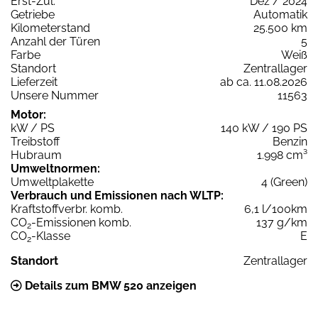
Erst-Zul.
Dez / 2024
Getriebe
Automatik
Kilometerstand
25.500 km
Anzahl der Türen
5
Farbe
Weiß
Standort
Zentrallager
Lieferzeit
ab ca. 11.08.2026
Unsere Nummer
11563
Motor:
kW / PS
140 kW / 190 PS
Treibstoff
Benzin
Hubraum
1.998 cm³
Umweltnormen:
Umweltplakette
4 (Green)
Verbrauch und Emissionen nach WLTP:
Kraftstoffverbr. komb.
6,1 l/100km
CO
-Emissionen komb.
137 g/km
2
CO
-Klasse
E
2
Standort
Zentrallager
Details zum BMW 520 anzeigen