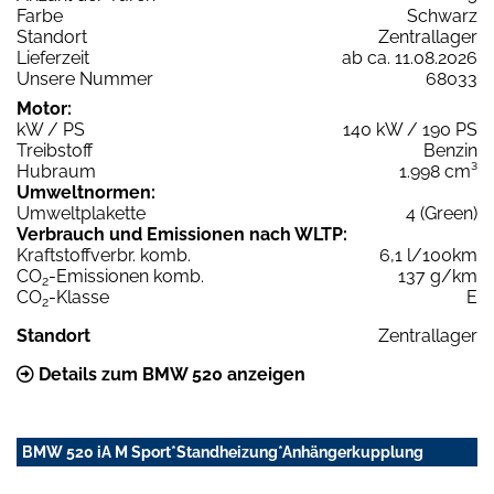
Farbe
Schwarz
Standort
Zentrallager
Lieferzeit
ab ca. 11.08.2026
Unsere Nummer
68033
Motor:
kW / PS
140 kW / 190 PS
Treibstoff
Benzin
Hubraum
1.998 cm³
Umweltnormen:
Umweltplakette
4 (Green)
Verbrauch und Emissionen nach WLTP:
Kraftstoffverbr. komb.
6,1 l/100km
CO
-Emissionen komb.
137 g/km
2
CO
-Klasse
E
2
Standort
Zentrallager
Details zum BMW 520 anzeigen
BMW 520 iA M Sport*Standheizung*Anhängerkupplung