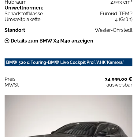
Hubraum
2.993 cm³
Umweltnormen:
Schadstoffklasse
Euro6d-TEMP
Umweltplakette
4 (Grün)
Standort
Wester-Ohrstedt
Details zum BMW X3 M40 anzeigen
BMW 520 d Touring-BMW Live Cockpit Prof.*AHK*Kamera*
Preis:
34.999,00 €
MWSt:
ausweisbar