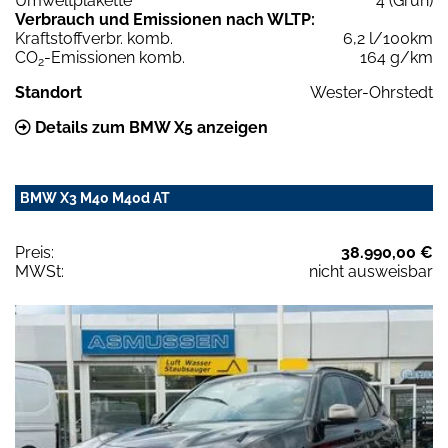
Umweltplakette
4 (Grün)
Verbrauch und Emissionen nach WLTP:
Kraftstoffverbr. komb.
6,2 l/100km
CO
-Emissionen komb.
164 g/km
2
Standort
Wester-Ohrstedt
Details zum BMW X5 anzeigen
BMW X3 M40 M40d AT
Preis:
38.990,00 €
MWSt:
nicht ausweisbar