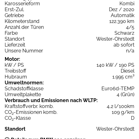
Karosserieform
Kombi
Erst-Zul.
Dez / 2020
Getriebe
Automatik
Kilometerstand
122.390 km
Anzahl der Türen
4/5
Farbe
Schwarz
Standort
Wester-Ohrstedt
Lieferzeit
ab sofort
Unsere Nummer
n/a
Motor:
kW / PS
140 kW / 190 PS
Treibstoff
Diesel
Hubraum
1.995 cm³
Umweltnormen:
Schadstoffklasse
Euro6d-TEMP
Umweltplakette
4 (Grün)
Verbrauch und Emissionen nach WLTP:
Kraftstoffverbr. komb.
4,2 l/100km
CO
-Emissionen komb.
109 g/km
2
CO
-Klasse
D
2
Standort
Wester-Ohrstedt