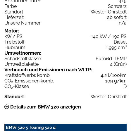
Anzahl der Türen
4/5
Farbe
Schwarz
Standort
Wester-Ohrstedt
Lieferzeit
ab sofort
Unsere Nummer
n/a
Motor:
kW / PS
140 kW / 190 PS
Treibstoff
Diesel
Hubraum
1.995 cm³
Umweltnormen:
Schadstoffklasse
Euro6d-TEMP
Umweltplakette
4 (Grün)
Verbrauch und Emissionen nach WLTP:
Kraftstoffverbr. komb.
4,2 l/100km
CO
-Emissionen komb.
109 g/km
2
CO
-Klasse
D
2
Standort
Wester-Ohrstedt
Details zum BMW 320 anzeigen
BMW 520 5 Touring 520 d