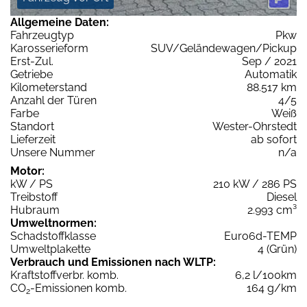
Allgemeine Daten:
Fahrzeugtyp
Pkw
Karosserieform
SUV/Geländewagen/Pickup
Erst-Zul.
Sep / 2021
Getriebe
Automatik
Kilometerstand
88.517 km
Anzahl der Türen
4/5
Farbe
Weiß
Standort
Wester-Ohrstedt
Lieferzeit
ab sofort
Unsere Nummer
n/a
Motor:
kW / PS
210 kW / 286 PS
Treibstoff
Diesel
Hubraum
2.993 cm³
Umweltnormen:
Schadstoffklasse
Euro6d-TEMP
Umweltplakette
4 (Grün)
Verbrauch und Emissionen nach WLTP:
Kraftstoffverbr. komb.
6,2 l/100km
CO
-Emissionen komb.
164 g/km
2