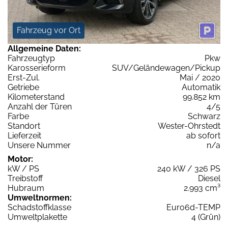
Fahrzeug vor Ort
Allgemeine Daten:
Fahrzeugtyp
Pkw
Karosserieform
SUV/Geländewagen/Pickup
Erst-Zul.
Mai / 2020
Getriebe
Automatik
Kilometerstand
99.852 km
Anzahl der Türen
4/5
Farbe
Schwarz
Standort
Wester-Ohrstedt
Lieferzeit
ab sofort
Unsere Nummer
n/a
Motor:
kW / PS
240 kW / 326 PS
Treibstoff
Diesel
Hubraum
2.993 cm³
Umweltnormen:
Schadstoffklasse
Euro6d-TEMP
Umweltplakette
4 (Grün)