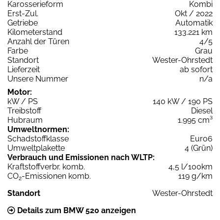
Karosserieform
Kombi
Erst-Zul.
Okt / 2022
Getriebe
Automatik
Kilometerstand
133.221 km
Anzahl der Türen
4/5
Farbe
Grau
Standort
Wester-Ohrstedt
Lieferzeit
ab sofort
Unsere Nummer
n/a
Motor:
kW / PS
140 kW / 190 PS
Treibstoff
Diesel
Hubraum
1.995 cm³
Umweltnormen:
Schadstoffklasse
Euro6
Umweltplakette
4 (Grün)
Verbrauch und Emissionen nach WLTP:
Kraftstoffverbr. komb.
4,5 l/100km
CO
-Emissionen komb.
119 g/km
2
Standort
Wester-Ohrstedt
Details zum BMW 520 anzeigen