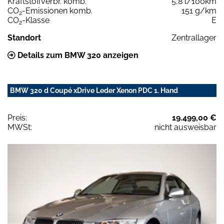
Kraftstoffverbr. komb.
5,8 l/100km
CO
-Emissionen komb.
151 g/km
2
CO
-Klasse
E
2
Standort
Zentrallager
Details zum BMW 320 anzeigen
BMW 320 d Coupé xDrive Leder Xenon PDC 1. Hand
Preis:
19.499,00 €
MWSt:
nicht ausweisbar