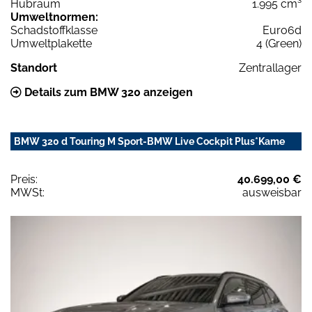
Hubraum
1.995 cm³
Umweltnormen:
Schadstoffklasse
Euro6d
Umweltplakette
4 (Green)
Standort
Zentrallager
Details zum BMW 320 anzeigen
BMW 320 d Touring M Sport-BMW Live Cockpit Plus*Kame
Preis:
40.699,00 €
MWSt:
ausweisbar