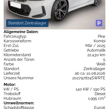
Standort Zentrallager
Allgemeine Daten:
Fahrzeugtyp
Pkw
Karosserieform
Kombi
Erst-Zul.
Mär / 2025
Getriebe
Automatik
Kilometerstand
22.430 km
Anzahl der Türen
5
Farbe
Weiß
Standort
Zentrallager
Lieferzeit
ab ca. 10.08.2026
Unsere Nummer
202797874SWRTE
Motor:
kW / PS
140 kW / 190 PS
Treibstoff
Diesel
Hubraum
1.995 cm³
Umweltnormen:
Schadstoffklasse
Euro6