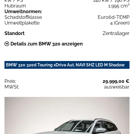
kW / PS
140 kW / 190 PS
Hubraum
1.995 cm³
Umweltnormen:
Schadstoffklasse
Euro6d-TEMP
Umweltplakette
4 (Green)
Standort
Zentrallager
Details zum BMW 320 anzeigen
BMW 320 320d Touring xDrive Aut. NAVI SHZ LED M Shadow
Preis:
29.999,00 €
MWSt:
ausweisbar