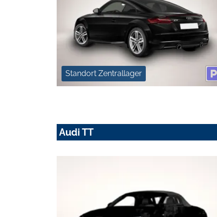
Standort Zentrallager
Audi TT