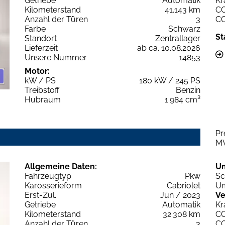
Getriebe
Automatik
Kr
Kilometerstand
41.143 km
C
Anzahl der Türen
3
C
Farbe
Schwarz
St
Standort
Zentrallager
Lieferzeit
ab ca. 10.08.2026
Unsere Nummer
14853
Motor:
kW / PS
180 kW / 245 PS
Treibstoff
Benzin
Hubraum
1.984 cm³
Pr
M
Allgemeine Daten:
U
Fahrzeugtyp
Pkw
Sc
Karosserieform
Cabriolet
Um
Erst-Zul.
Jun / 2023
Ve
Getriebe
Automatik
Kr
Kilometerstand
32.308 km
C
Anzahl der Türen
3
C