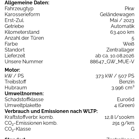
Allgemeine Daten:
Fahrzeugtyp
Pkw
Karosserieform
Geländewagen
Erst-Zul.
Mai / 2023
Getriebe
Automatik
Kilometerstand
63.400 km
Anzahl der Türen
5
Farbe
Weiß
Standort
Zentrallager
Lieferzeit
ab ca. 10.08.2026
Unsere Nummer
88647_GW_MUE-V
Motor:
kW / PS
373 kW / 507 PS
Treibstoff
Benzin
Hubraum
3.996 cm³
Umweltnormen:
Schadstoffklasse
Euro6d
Umweltplakette
4 (Green)
Verbrauch und Emissionen nach WLTP:
Kraftstoffverbr. komb.
12,8 l/100km
CO
-Emissionen komb.
291 g/km
2
CO
-Klasse
G
2