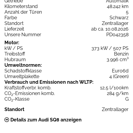
Getriebe
Automatik
Kilometerstand
48.242 km
Anzahl der Türen
5
Farbe
Schwarz
Standort
Zentrallager
Lieferzeit
ab ca. 10.08.2026
Unsere Nummer
PD042358
Motor:
kW / PS
373 kW / 507 PS
Treibstoff
Benzin
Hubraum
3.996 cm³
Umweltnormen:
Schadstoffklasse
Euro6d
Umweltplakette
4 (Green)
Verbrauch und Emissionen nach WLTP:
Kraftstoffverbr. komb.
12,5 l/100km
CO
-Emissionen komb.
284 g/km
2
CO
-Klasse
G
2
Standort
Zentrallager
Details zum Audi SQ8 anzeigen