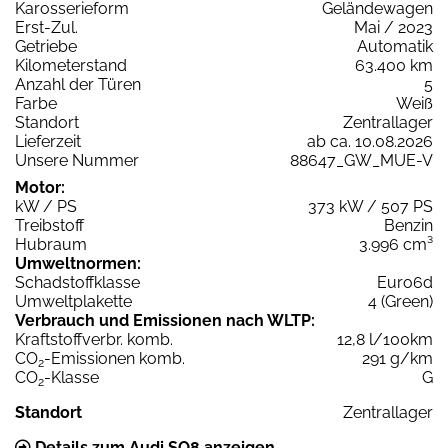
Karosserieform
Geländewagen
Erst-Zul.
Mai / 2023
Getriebe
Automatik
Kilometerstand
63.400 km
Anzahl der Türen
5
Farbe
Weiß
Standort
Zentrallager
Lieferzeit
ab ca. 10.08.2026
Unsere Nummer
88647_GW_MUE-V
Motor:
kW / PS
373 kW / 507 PS
Treibstoff
Benzin
Hubraum
3.996 cm³
Umweltnormen:
Schadstoffklasse
Euro6d
Umweltplakette
4 (Green)
Verbrauch und Emissionen nach WLTP:
Kraftstoffverbr. komb.
12,8 l/100km
CO
-Emissionen komb.
291 g/km
2
CO
-Klasse
G
2
Standort
Zentrallager
Details zum Audi SQ8 anzeigen