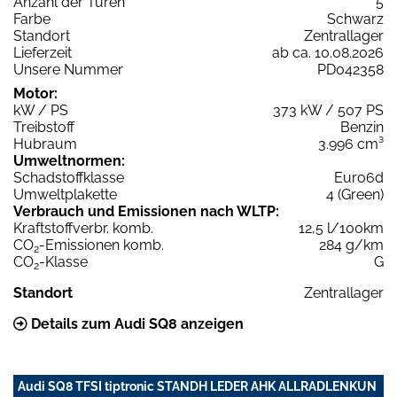
Anzahl der Türen
5
Farbe
Schwarz
Standort
Zentrallager
Lieferzeit
ab ca. 10.08.2026
Unsere Nummer
PD042358
Motor:
kW / PS
373 kW / 507 PS
Treibstoff
Benzin
Hubraum
3.996 cm³
Umweltnormen:
Schadstoffklasse
Euro6d
Umweltplakette
4 (Green)
Verbrauch und Emissionen nach WLTP:
Kraftstoffverbr. komb.
12,5 l/100km
CO
-Emissionen komb.
284 g/km
2
CO
-Klasse
G
2
Standort
Zentrallager
Details zum Audi SQ8 anzeigen
Audi SQ8 TFSI tiptronic STANDH LEDER AHK ALLRADLENKUN