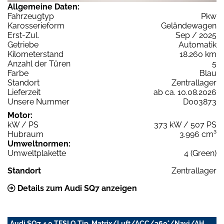
Allgemeine Daten:
Fahrzeugtyp
Pkw
Karosserieform
Geländewagen
Erst-Zul.
Sep / 2025
Getriebe
Automatik
Kilometerstand
18.260 km
Anzahl der Türen
5
Farbe
Blau
Standort
Zentrallager
Lieferzeit
ab ca. 10.08.2026
Unsere Nummer
D003873
Motor:
kW / PS
373 kW / 507 PS
Hubraum
3.996 cm³
Umweltnormen:
Umweltplakette
4 (Green)
Standort
Zentrallager
Details zum Audi SQ7 anzeigen
Audi SQ7 4.0 TFSI Q Tip. Matrix/Luft/ACC/360°/Navi/AH