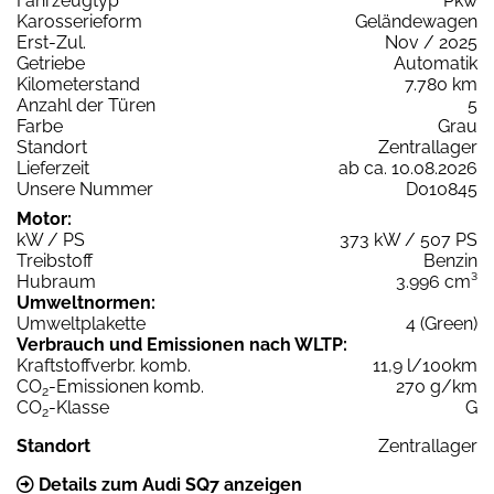
Fahrzeugtyp
Pkw
Karosserieform
Geländewagen
Erst-Zul.
Nov / 2025
Getriebe
Automatik
Kilometerstand
7.780 km
Anzahl der Türen
5
Farbe
Grau
Standort
Zentrallager
Lieferzeit
ab ca. 10.08.2026
Unsere Nummer
D010845
Motor:
kW / PS
373 kW / 507 PS
Treibstoff
Benzin
Hubraum
3.996 cm³
Umweltnormen:
Umweltplakette
4 (Green)
Verbrauch und Emissionen nach WLTP:
Kraftstoffverbr. komb.
11,9 l/100km
CO
-Emissionen komb.
270 g/km
2
CO
-Klasse
G
2
Standort
Zentrallager
Details zum Audi SQ7 anzeigen