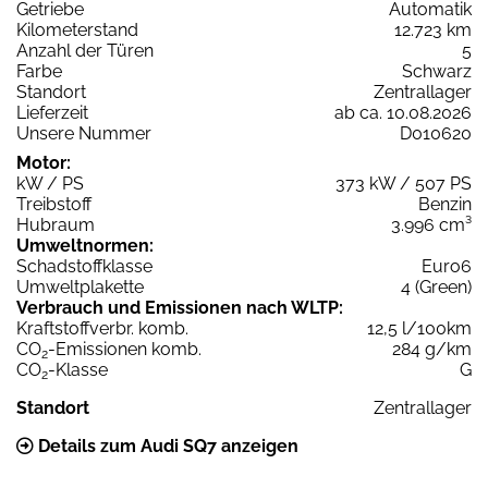
Getriebe
Automatik
Kilometerstand
12.723 km
Anzahl der Türen
5
Farbe
Schwarz
Standort
Zentrallager
Lieferzeit
ab ca. 10.08.2026
Unsere Nummer
D010620
Motor:
kW / PS
373 kW / 507 PS
Treibstoff
Benzin
Hubraum
3.996 cm³
Umweltnormen:
Schadstoffklasse
Euro6
Umweltplakette
4 (Green)
Verbrauch und Emissionen nach WLTP:
Kraftstoffverbr. komb.
12,5 l/100km
CO
-Emissionen komb.
284 g/km
2
CO
-Klasse
G
2
Standort
Zentrallager
Details zum Audi SQ7 anzeigen