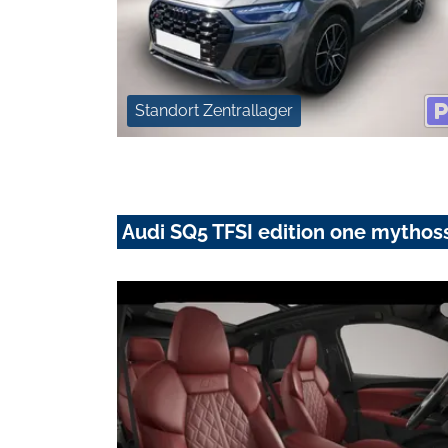
Standort Zentrallager
Audi SQ5 TFSI edition one mytho