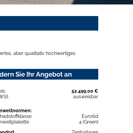
rtes, aber qualitativ hochwertiges
dern Sie Ihr Angebot an
eis:
52.499,00 €
WSt:
ausweisbar
mweltnormen:
hadstoffklasse
Euro6d
weltplakette
4 (Green)
andort
Zentrallager