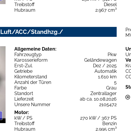
Treibstoff
Diesel
Hubraum
2.967 cm³
Pr
D+/Luft/ACC/Standhzg./
M
Allgemeine Daten:
U
Fahrzeugtyp
Pkw
Um
Karosserieform
Geländewagen
Ve
Erst-Zul.
Dez / 2025
Kr
Getriebe
Automatik
C
Kilometerstand
1.610 km
C
Anzahl der Türen
5
St
Farbe
Grau
Standort
Zentrallager
Lieferzeit
ab ca. 10.08.2026
Unsere Nummer
2105472
Motor:
kW / PS
270 kW / 367 PS
Treibstoff
Benzin
Hubraum
2.995 cm³