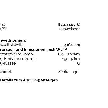
eis:
87.499,00 €
WSt:
ausweisbar
mweltnormen:
weltplakette
4 (Green)
rbrauch und Emissionen nach WLTP:
aftstoffverbr. komb.
8,4 l/100km
O
-Emissionen komb.
190 g/km
2
O
-Klasse
G
2
andort
Zentrallager
Details zum Audi SQ5 anzeigen