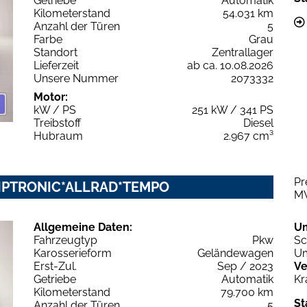
Getriebe
Automatik
Kilometerstand
54.031 km
Anzahl der Türen
5
Farbe
Grau
Standort
Zentrallager
Lieferzeit
ab ca. 10.08.2026
Unsere Nummer
2073332
Motor:
kW / PS
251 kW / 341 PS
Treibstoff
Diesel
Hubraum
2.967 cm³
Pr
*TIPTRONIC*ALLRAD*TEMPO
M
Allgemeine Daten:
U
Fahrzeugtyp
Pkw
Sc
Karosserieform
Geländewagen
Um
Erst-Zul.
Sep / 2023
Ve
Getriebe
Automatik
Kr
Kilometerstand
79.700 km
St
Anzahl der Türen
5