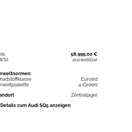
eis:
58.999,00 €
WSt:
ausweisbar
mweltnormen:
hadstoffklasse
Euro6d
weltplakette
4 (Green)
andort
Zentrallager
Details zum Audi SQ5 anzeigen