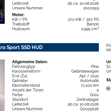
Lieferzeit
ab ca. 10.08.2026
Unsere Nummer
2000919
Motor:
kW / PS
270 kW / 367 PS
Treibstoff
Benzin
Hubraum
2.995 cm³
Pr
ttro Sport SSD HUD
M
Allgemeine Daten:
U
Fahrzeugtyp
Pkw
Sc
Karosserieform
Geländewagen
Um
Erst-Zul.
Apr / 2022
St
Getriebe
Automatik
Kilometerstand
71.100 km
Anzahl der Türen
5
Farbe
Grau
Standort
Zentrallager
Lieferzeit
ab ca. 10.08.2026
Unsere Nummer
G0025626