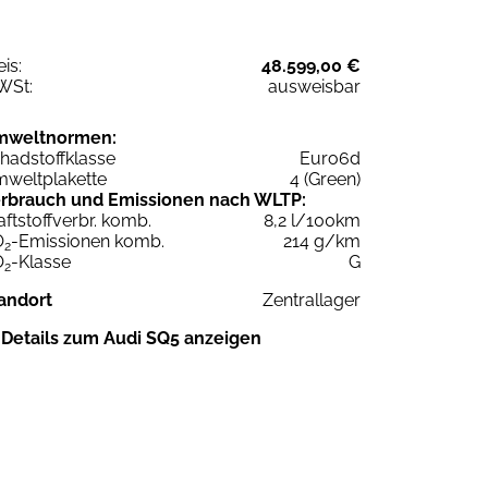
eis:
48.599,00 €
WSt:
ausweisbar
mweltnormen:
hadstoffklasse
Euro6d
weltplakette
4 (Green)
rbrauch und Emissionen nach WLTP:
aftstoffverbr. komb.
8,2 l/100km
O
-Emissionen komb.
214 g/km
2
O
-Klasse
G
2
andort
Zentrallager
Details zum Audi SQ5 anzeigen