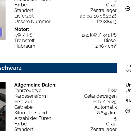
Farbe
Grau
Standort
Zentrallager
Lieferzeit
ab ca. 10.08.2026
Unsere Nummer
P2188413
Motor:
kW / PS
251 kW / 341 PS
Treibstoff
Diesel
Hubraum
2.967 cm³
Pr
sschwarz
M
Allgemeine Daten:
U
Fahrzeugtyp
Pkw
Um
Karosserieform
Geländewagen
St
Erst-Zul.
Feb / 2025
Getriebe
Automatik
Kilometerstand
8.695 km
Anzahl der Türen
5
Farbe
Grau
Standort
Zentrallager