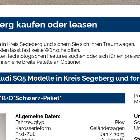
berg kaufen oder leasen
 in Kreis Segeberg und sichern Sie sich Ihren Traumwagen.
len lässt fast keine Wünsche offen.
en technologischen Features suchen oder sich für ein preiswe
hnen eine breite Palette an Optionen.
udi SQ5 Modelle in Kreis Segeberg und for
Pr
t*B+O*Schwarz-Paket*
M
Allgemeine Daten:
U
Fahrzeugtyp
Pkw
Sc
Karosserieform
Geländewagen
Um
Erst-Zul.
Jan / 2023
St