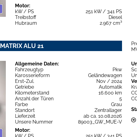
Motor:
kW / PS
251 kW / 341 PS
Treibstoff
Diesel
Hubraum
2.967 cm³
Pr
MATRIX ALU 21
M
Allgemeine Daten:
U
Fahrzeugtyp
Pkw
Sc
Karosserieform
Geländewagen
Um
Erst-Zul.
Nov / 2024
Ve
Getriebe
Automatik
Kr
Kilometerstand
16.600 km
C
Anzahl der Türen
5
C
Farbe
Grau
St
Standort
Zentrallager
Lieferzeit
ab ca. 10.08.2026
Unsere Nummer
89003_GW_MUE-V
Motor:
kW / PS
251 kW / 341 PS