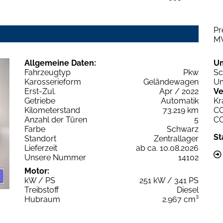
Pr
M
Allgemeine Daten:
U
Fahrzeugtyp
Pkw
Sc
Karosserieform
Geländewagen
Um
Erst-Zul.
Apr / 2022
Ve
Getriebe
Automatik
Kr
Kilometerstand
73.219 km
C
Anzahl der Türen
5
C
Farbe
Schwarz
St
Standort
Zentrallager
Lieferzeit
ab ca. 10.08.2026
Unsere Nummer
14102
Motor:
kW / PS
251 kW / 341 PS
Treibstoff
Diesel
Hubraum
2.967 cm³