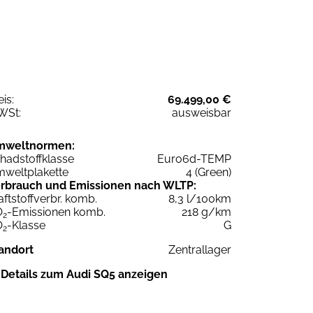
eis:
69.499,00 €
WSt:
ausweisbar
mweltnormen:
hadstoffklasse
Euro6d-TEMP
weltplakette
4 (Green)
rbrauch und Emissionen nach WLTP:
aftstoffverbr. komb.
8,3 l/100km
O
-Emissionen komb.
218 g/km
2
O
-Klasse
G
2
andort
Zentrallager
Details zum Audi SQ5 anzeigen