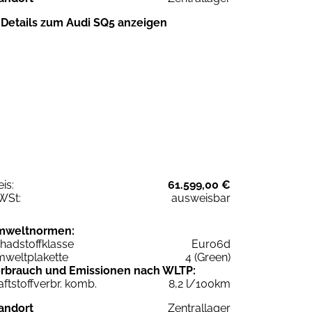
Details zum Audi SQ5 anzeigen
eis:
61.599,00 €
WSt:
ausweisbar
mweltnormen:
hadstoffklasse
Euro6d
weltplakette
4 (Green)
rbrauch und Emissionen nach WLTP:
aftstoffverbr. komb.
8,2 l/100km
andort
Zentrallager