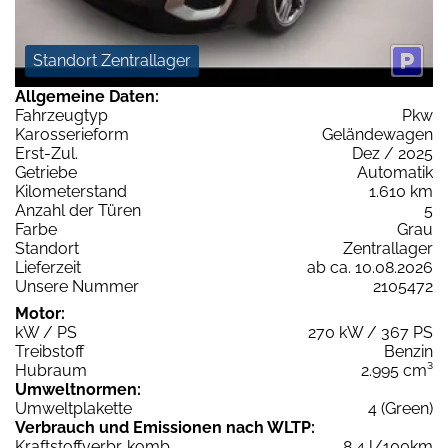
Standort Zentrallager
Allgemeine Daten:
Fahrzeugtyp
Pkw
Karosserieform
Geländewagen
Erst-Zul.
Dez / 2025
Getriebe
Automatik
Kilometerstand
1.610 km
Anzahl der Türen
5
Farbe
Grau
Standort
Zentrallager
Lieferzeit
ab ca. 10.08.2026
Unsere Nummer
2105472
Motor:
kW / PS
270 kW / 367 PS
Treibstoff
Benzin
Hubraum
2.995 cm³
Umweltnormen:
Umweltplakette
4 (Green)
Verbrauch und Emissionen nach WLTP:
Kraftstoffverbr. komb.
8,4 l/100km