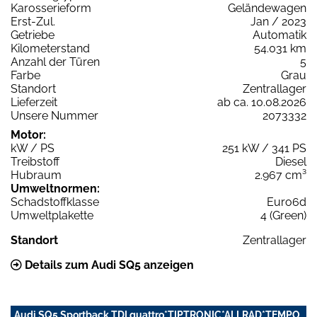
Karosserieform
Geländewagen
Erst-Zul.
Jan / 2023
Getriebe
Automatik
Kilometerstand
54.031 km
Anzahl der Türen
5
Farbe
Grau
Standort
Zentrallager
Lieferzeit
ab ca. 10.08.2026
Unsere Nummer
2073332
Motor:
kW / PS
251 kW / 341 PS
Treibstoff
Diesel
Hubraum
2.967 cm³
Umweltnormen:
Schadstoffklasse
Euro6d
Umweltplakette
4 (Green)
Standort
Zentrallager
Details zum Audi SQ5 anzeigen
Audi SQ5 Sportback TDI quattro*TIPTRONIC*ALLRAD*TEMPO