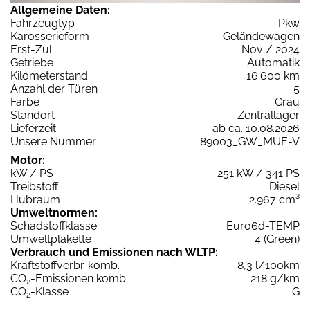
Allgemeine Daten:
Fahrzeugtyp
Pkw
Karosserieform
Geländewagen
Erst-Zul.
Nov / 2024
Getriebe
Automatik
Kilometerstand
16.600 km
Anzahl der Türen
5
Farbe
Grau
Standort
Zentrallager
Lieferzeit
ab ca. 10.08.2026
Unsere Nummer
89003_GW_MUE-V
Motor:
kW / PS
251 kW / 341 PS
Treibstoff
Diesel
Hubraum
2.967 cm³
Umweltnormen:
Schadstoffklasse
Euro6d-TEMP
Umweltplakette
4 (Green)
Verbrauch und Emissionen nach WLTP:
Kraftstoffverbr. komb.
8,3 l/100km
CO
-Emissionen komb.
218 g/km
2
CO
-Klasse
G
2