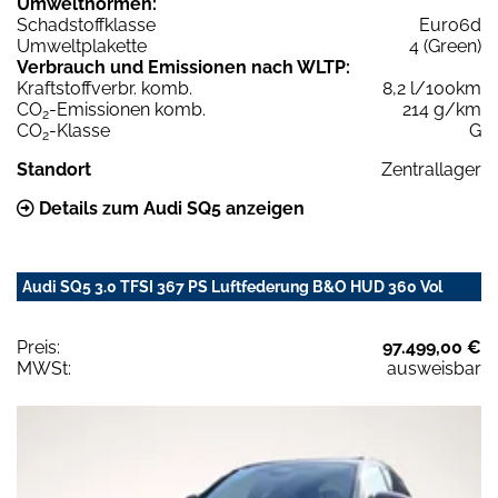
Umweltnormen:
Schadstoffklasse
Euro6d
Umweltplakette
4 (Green)
Verbrauch und Emissionen nach WLTP:
Kraftstoffverbr. komb.
8,2 l/100km
CO
-Emissionen komb.
214 g/km
2
CO
-Klasse
G
2
Standort
Zentrallager
Details zum Audi SQ5 anzeigen
Audi SQ5 3.0 TFSI 367 PS Luftfederung B&O HUD 360 Vol
Preis:
97.499,00 €
MWSt:
ausweisbar