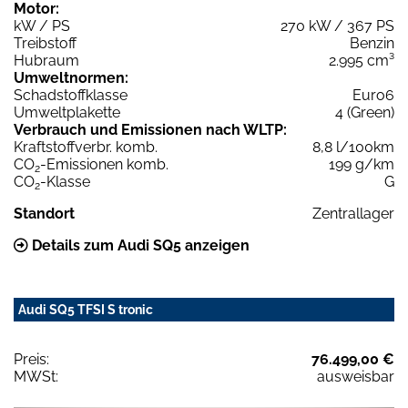
Motor:
kW / PS
270 kW / 367 PS
Treibstoff
Benzin
Hubraum
2.995 cm³
Umweltnormen:
Schadstoffklasse
Euro6
Umweltplakette
4 (Green)
Verbrauch und Emissionen nach WLTP:
Kraftstoffverbr. komb.
8,8 l/100km
CO
-Emissionen komb.
199 g/km
2
CO
-Klasse
G
2
Standort
Zentrallager
Details zum Audi SQ5 anzeigen
Audi SQ5 TFSI S tronic
Preis:
76.499,00 €
MWSt:
ausweisbar