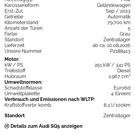
Karosserieform
Geländewagen
Erst-Zul.
Sep / 2023
Getriebe
Automatik
Kilometerstand
79.700 km
Anzahl der Türen
5
Farbe
Grau
Standort
Zentrallager
Lieferzeit
ab ca. 10.08.2026
Unsere Nummer
P2188413
Motor:
kW / PS
251 kW / 341 PS
Treibstoff
Diesel
Hubraum
2.967 cm³
Umweltnormen:
Schadstoffklasse
Euro6d
Umweltplakette
4 (Green)
Verbrauch und Emissionen nach WLTP:
Kraftstoffverbr. komb.
8,2 l/100km
Standort
Zentrallager
Details zum Audi SQ5 anzeigen