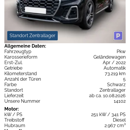
Standort Zentrallager
Allgemeine Daten:
Fahrzeugtyp
Pkw
Karosserieform
Geländewagen
Erst-Zul.
Apr / 2022
Getriebe
Automatik
Kilometerstand
73.219 km
Anzahl der Türen
5
Farbe
Schwarz
Standort
Zentrallager
Lieferzeit
ab ca. 10.08.2026
Unsere Nummer
14102
Motor:
kW / PS
251 kW / 341 PS
Treibstoff
Diesel
Hubraum
2.967 cm³