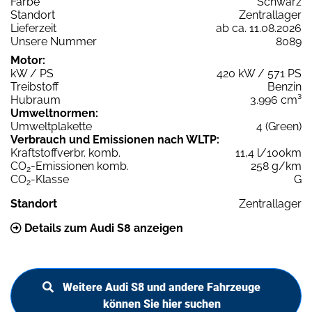
Farbe
Schwarz
Standort
Zentrallager
Lieferzeit
ab ca. 11.08.2026
Unsere Nummer
8089
Motor:
kW / PS
420 kW / 571 PS
Treibstoff
Benzin
Hubraum
3.996 cm³
Umweltnormen:
Umweltplakette
4 (Green)
Verbrauch und Emissionen nach WLTP:
Kraftstoffverbr. komb.
11,4 l/100km
CO
-Emissionen komb.
258 g/km
2
CO
-Klasse
G
2
Standort
Zentrallager
Details zum Audi S8 anzeigen
Weitere Audi S8 und andere Fahrzeuge
können Sie hier suchen