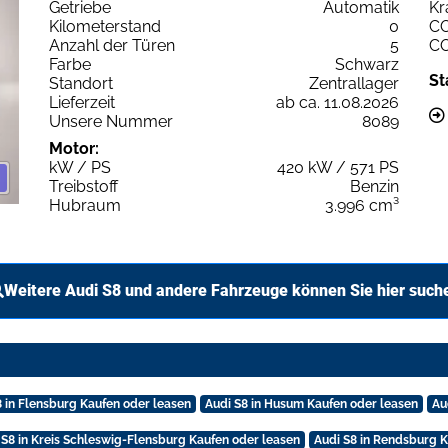
Getriebe
Automatik
Kr
Kilometerstand
0
C
Anzahl der Türen
5
C
Farbe
Schwarz
St
Standort
Zentrallager
Lieferzeit
ab ca. 11.08.2026
Unsere Nummer
8089
Motor:
kW / PS
420 kW / 571 PS
Treibstoff
Benzin
Hubraum
3.996 cm³
Weitere Audi S8 und andere Fahrzeuge können Sie hier such
8 in Flensburg Kaufen oder leasen
Audi S8 in Husum Kaufen oder leasen
Au
 S8 in Kreis Schleswig-Flensburg Kaufen oder leasen
Audi S8 in Rendsburg K