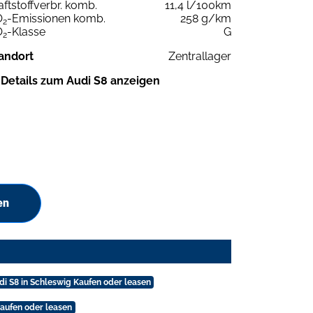
aftstoffverbr. komb.
11,4 l/100km
O
-Emissionen komb.
258 g/km
2
O
-Klasse
G
2
andort
Zentrallager
Details zum Audi S8 anzeigen
en
di S8 in Schleswig Kaufen oder leasen
aufen oder leasen