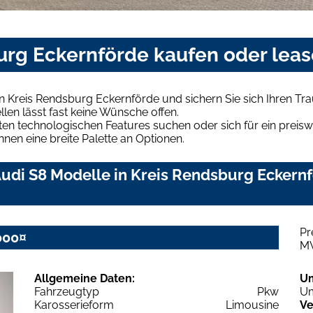
burg Eckernförde kaufen oder lea
in Kreis Rendsburg Eckernförde und sichern Sie sich Ihren T
len lässt fast keine Wünsche offen.
en technologischen Features suchen oder sich für ein preiswe
hnen eine breite Palette an Optionen.
udi S8 Modelle in Kreis Rendsburg Eckernfö
Pr
000¤
M
Allgemeine Daten:
U
Fahrzeugtyp
Pkw
Um
Karosserieform
Limousine
Ve