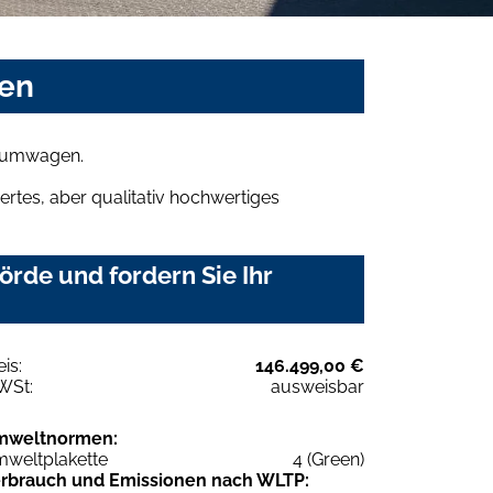
sen
raumwagen.
rtes, aber qualitativ hochwertiges
rde und fordern Sie Ihr
eis:
146.499,00 €
WSt:
ausweisbar
mweltnormen:
weltplakette
4 (Green)
rbrauch und Emissionen nach WLTP: