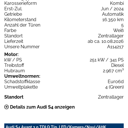
Karosserieform
Kombi
Erst-Zul.
Jun / 2024
Getriebe
Automatik
Kilometerstand
16.350 km
Anzahl der Türen
5
Farbe
Weiß
Standort
Zentrallager
Lieferzeit
ab ca. 10.08.2026
Unsere Nummer
A114217
Motor:
kW / PS
251 kW / 341 PS
Treibstoff
Diesel
Hubraum
2.967 cm³
Umweltnormen:
Schadstoffklasse
Euro6d
Umweltplakette
4 (Green)
Standort
Zentrallager
Details zum Audi S4 anzeigen
Audi S4 Avant 3.0 TDI Q Tip. LED/Kamera/Navi/AHK