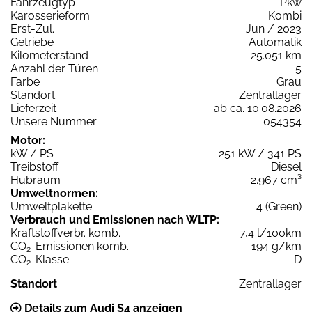
Fahrzeugtyp
Pkw
Karosserieform
Kombi
Erst-Zul.
Jun / 2023
Getriebe
Automatik
Kilometerstand
25.051 km
Anzahl der Türen
5
Farbe
Grau
Standort
Zentrallager
Lieferzeit
ab ca. 10.08.2026
Unsere Nummer
054354
Motor:
kW / PS
251 kW / 341 PS
Treibstoff
Diesel
Hubraum
2.967 cm³
Umweltnormen:
Umweltplakette
4 (Green)
Verbrauch und Emissionen nach WLTP:
Kraftstoffverbr. komb.
7,4 l/100km
CO
-Emissionen komb.
194 g/km
2
CO
-Klasse
D
2
Standort
Zentrallager
Details zum Audi S4 anzeigen