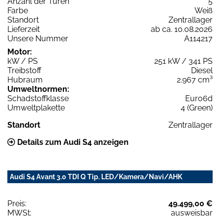
Anzahl der Türen
5
Farbe
Weiß
Standort
Zentrallager
Lieferzeit
ab ca. 10.08.2026
Unsere Nummer
A114217
Motor:
kW / PS
251 kW / 341 PS
Treibstoff
Diesel
Hubraum
2.967 cm³
Umweltnormen:
Schadstoffklasse
Euro6d
Umweltplakette
4 (Green)
Standort
Zentrallager
Details zum Audi S4 anzeigen
Audi S4 Avant 3.0 TDI Q Tip. LED/Kamera/Navi/AHK
Preis:
49.499,00 €
MWSt:
ausweisbar