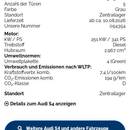
Anzahl der Türen
5
Farbe
Grau
Standort
Zentrallager
Lieferzeit
ab ca. 10.08.2026
Unsere Nummer
054354
Motor:
kW / PS
251 kW / 341 PS
Treibstoff
Diesel
Hubraum
2.967 cm³
Umweltnormen:
Umweltplakette
4 (Green)
Verbrauch und Emissionen nach WLTP:
Kraftstoffverbr. komb.
7,4 l/100km
CO
-Emissionen komb.
194 g/km
2
CO
-Klasse
D
2
Standort
Zentrallager
Details zum Audi S4 anzeigen
Weitere Audi S4 und andere Fahrzeuge