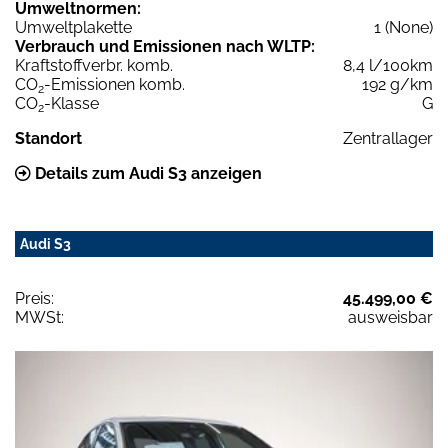
Umweltnormen:
Umweltplakette
1 (None)
Verbrauch und Emissionen nach WLTP:
Kraftstoffverbr. komb.
8,4 l/100km
CO
-Emissionen komb.
192 g/km
2
CO
-Klasse
G
2
Standort
Zentrallager
Details zum Audi S3 anzeigen
Audi S3
Preis:
45.499,00 €
MWSt:
ausweisbar