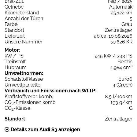
Erst-Zul.
Feb / 2025
Getriebe
Automatik
Kilometerstand
25.122 km
Anzahl der Türen
5
Farbe
Grau
Standort
Zentrallager
Lieferzeit
ab ca. 10.08.2026
Unsere Nummer
37626 KR
Motor:
kW / PS
245 kW / 333 PS
Treibstoff
Benzin
Hubraum
1.984 cm³
Umweltnormen:
Schadstoffklasse
Euro6
Umweltplakette
4 (Green)
Verbrauch und Emissionen nach WLTP:
Kraftstoffverbr. komb.
8,5 l/100km
CO
-Emissionen komb.
193 g/km
2
CO
-Klasse
G
2
Standort
Zentrallager
Details zum Audi S3 anzeigen