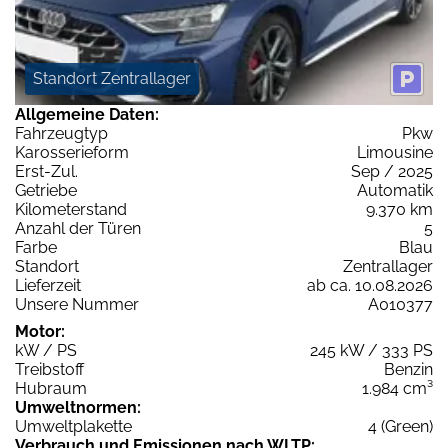
Standort Zentrallager
Allgemeine Daten:
Fahrzeugtyp
Pkw
Karosserieform
Limousine
Erst-Zul.
Sep / 2025
Getriebe
Automatik
Kilometerstand
9.370 km
Anzahl der Türen
5
Farbe
Blau
Standort
Zentrallager
Lieferzeit
ab ca. 10.08.2026
Unsere Nummer
A010377
Motor:
kW / PS
245 kW / 333 PS
Treibstoff
Benzin
Hubraum
1.984 cm³
Umweltnormen:
Umweltplakette
4 (Green)
Verbrauch und Emissionen nach WLTP: