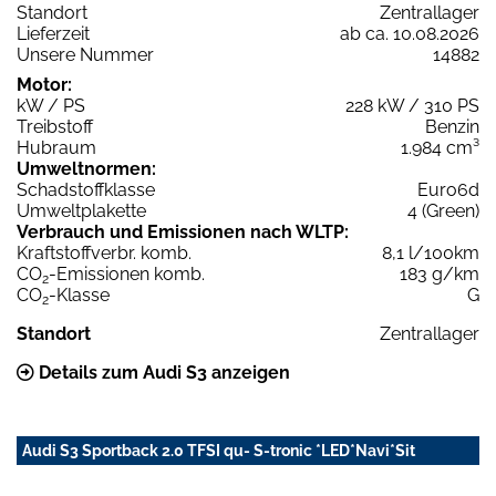
Standort
Zentrallager
Lieferzeit
ab ca. 10.08.2026
Unsere Nummer
14882
Motor:
kW / PS
228 kW / 310 PS
Treibstoff
Benzin
Hubraum
1.984 cm³
Umweltnormen:
Schadstoffklasse
Euro6d
Umweltplakette
4 (Green)
Verbrauch und Emissionen nach WLTP:
Kraftstoffverbr. komb.
8,1 l/100km
CO
-Emissionen komb.
183 g/km
2
CO
-Klasse
G
2
Standort
Zentrallager
Details zum Audi S3 anzeigen
Audi S3 Sportback 2.0 TFSI qu- S-tronic *LED*Navi*Sit