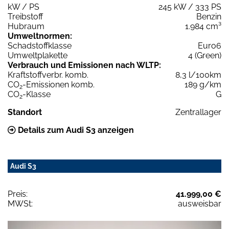
kW / PS
245 kW / 333 PS
Treibstoff
Benzin
Hubraum
1.984 cm³
Umweltnormen:
Schadstoffklasse
Euro6
Umweltplakette
4 (Green)
Verbrauch und Emissionen nach WLTP:
Kraftstoffverbr. komb.
8,3 l/100km
CO
-Emissionen komb.
189 g/km
2
CO
-Klasse
G
2
Standort
Zentrallager
Details zum Audi S3 anzeigen
Audi S3
Preis:
41.999,00 €
MWSt:
ausweisbar