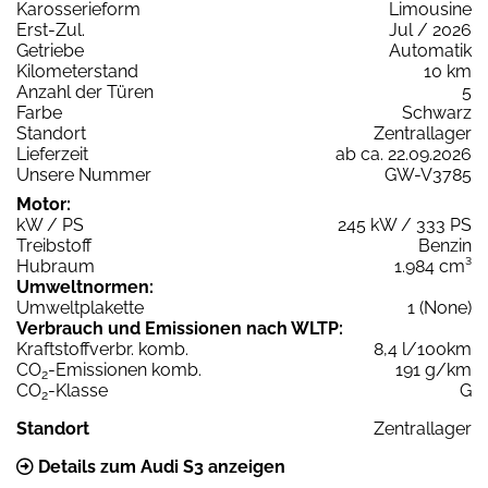
Karosserieform
Limousine
Erst-Zul.
Jul / 2026
Getriebe
Automatik
Kilometerstand
10 km
Anzahl der Türen
5
Farbe
Schwarz
Standort
Zentrallager
Lieferzeit
ab ca. 22.09.2026
Unsere Nummer
GW-V3785
Motor:
kW / PS
245 kW / 333 PS
Treibstoff
Benzin
Hubraum
1.984 cm³
Umweltnormen:
Umweltplakette
1 (None)
Verbrauch und Emissionen nach WLTP:
Kraftstoffverbr. komb.
8,4 l/100km
CO
-Emissionen komb.
191 g/km
2
CO
-Klasse
G
2
Standort
Zentrallager
Details zum Audi S3 anzeigen