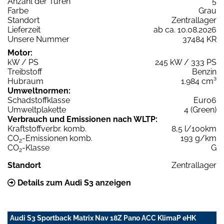
Anzahl der Türen
5
Farbe
Grau
Standort
Zentrallager
Lieferzeit
ab ca. 10.08.2026
Unsere Nummer
37484 KR
Motor:
kW / PS
245 kW / 333 PS
Treibstoff
Benzin
Hubraum
1.984 cm³
Umweltnormen:
Schadstoffklasse
Euro6
Umweltplakette
4 (Green)
Verbrauch und Emissionen nach WLTP:
Kraftstoffverbr. komb.
8,5 l/100km
CO
-Emissionen komb.
193 g/km
2
CO
-Klasse
G
2
Standort
Zentrallager
Details zum Audi S3 anzeigen
Audi S3 Sportback Matrix Nav 18Z Pano ACC KlimaP eHK