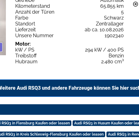
Getriebe
Automatik
Kilometerstand
65.855 km
Anzahl der Türen
5
Farbe
Schwarz
Standort
Zentrallager
Lieferzeit
ab ca. 10.08.2026
Unsere Nummer
1902340
Motor:
kW / PS
294 kW / 400 PS
Treibstoff
Benzin
Hubraum
2.480 cm³
Weitere Audi RSQ3 und andere Fahrzeuge können Sie hier suc
i RSQ3 in Flensburg Kaufen oder leasen
Audi RSQ3 in Husum Kaufen oder le
udi RSQ3 in Kreis Schleswig-Flensburg Kaufen oder leasen
Audi RSQ3 in Ren