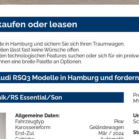
aufen oder leasen
e in Hamburg und sichern Sie sich Ihren Traumwagen.
len lässt fast keine Wünsche offen.
en technologischen Features suchen oder sich für ein preiswe
hnen eine breite Palette an Optionen.
udi RSQ3 Modelle in Hamburg und fordern 
Pr
amik/RS Essential/Son
M
Allgemeine Daten:
U
Fahrzeugtyp
Pkw
Sc
Karosserieform
Geländewagen
St
Erst-Zul.
Mär / 2024