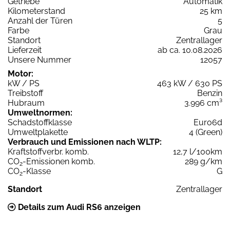
Getriebe
Automatik
Kilometerstand
25 km
Anzahl der Türen
5
Farbe
Grau
Standort
Zentrallager
Lieferzeit
ab ca. 10.08.2026
Unsere Nummer
12057
Motor:
kW / PS
463 kW / 630 PS
Treibstoff
Benzin
Hubraum
3.996 cm³
Umweltnormen:
Schadstoffklasse
Euro6d
Umweltplakette
4 (Green)
Verbrauch und Emissionen nach WLTP:
Kraftstoffverbr. komb.
12,7 l/100km
CO
-Emissionen komb.
289 g/km
2
CO
-Klasse
G
2
Standort
Zentrallager
Details zum Audi RS6 anzeigen