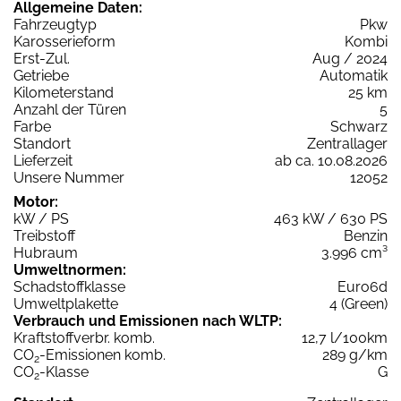
Allgemeine Daten:
Fahrzeugtyp
Pkw
Karosserieform
Kombi
Erst-Zul.
Aug / 2024
Getriebe
Automatik
Kilometerstand
25 km
Anzahl der Türen
5
Farbe
Schwarz
Standort
Zentrallager
Lieferzeit
ab ca. 10.08.2026
Unsere Nummer
12052
Motor:
kW / PS
463 kW / 630 PS
Treibstoff
Benzin
Hubraum
3.996 cm³
Umweltnormen:
Schadstoffklasse
Euro6d
Umweltplakette
4 (Green)
Verbrauch und Emissionen nach WLTP:
Kraftstoffverbr. komb.
12,7 l/100km
CO
-Emissionen komb.
289 g/km
2
CO
-Klasse
G
2