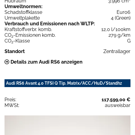
Hubraum
3.996 cm³
Umweltnormen:
Schadstoffklasse
Euro6
Umweltplakette
4 (Green)
Verbrauch und Emissionen nach WLTP:
Kraftstoffverbr. komb.
12,0 l/100km
CO
-Emissionen komb.
279 g/km
2
CO
-Klasse
G
2
Standort
Zentrallager
Details zum Audi RS6 anzeigen
Audi RS6 Avant 4.0 TFSI Q Tip. Matrix/ACC/HuD/Standhz
Preis:
117.599,00 €
MWSt:
ausweisbar