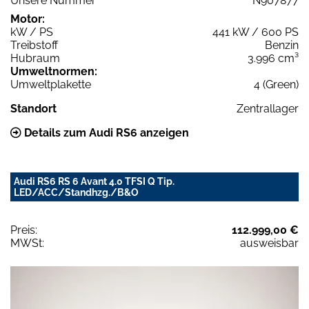
Unsere Nummer
N907877
Motor:
kW / PS
441 kW / 600 PS
Treibstoff
Benzin
Hubraum
3.996 cm³
Umweltnormen:
Umweltplakette
4 (Green)
Standort
Zentrallager
Details zum Audi RS6 anzeigen
Audi RS6 RS 6 Avant 4.0 TFSI Q Tip.
LED/ACC/Standhzg./B&O
Preis:
112.999,00 €
MWSt:
ausweisbar