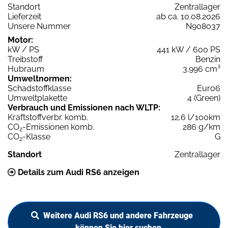
Standort
Zentrallager
Lieferzeit
ab ca. 10.08.2026
Unsere Nummer
N908037
Motor:
kW / PS
441 kW / 600 PS
Treibstoff
Benzin
Hubraum
3.996 cm³
Umweltnormen:
Schadstoffklasse
Euro6
Umweltplakette
4 (Green)
Verbrauch und Emissionen nach WLTP:
Kraftstoffverbr. komb.
12,6 l/100km
CO
-Emissionen komb.
286 g/km
2
CO
-Klasse
G
2
Standort
Zentrallager
Details zum Audi RS6 anzeigen
Weitere Audi RS6 und andere Fahrzeuge
können Sie hier suchen