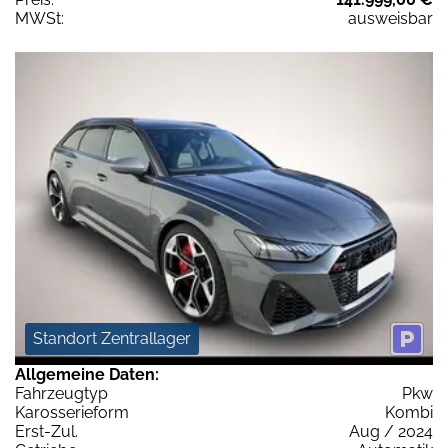
MWSt:
ausweisbar
Standort Zentrallager
Allgemeine Daten:
Fahrzeugtyp
Pkw
Karosserieform
Kombi
Erst-Zul.
Aug / 2024