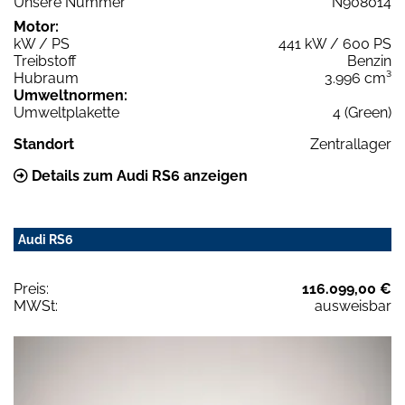
Unsere Nummer
N908014
Motor:
kW / PS
441 kW / 600 PS
Treibstoff
Benzin
Hubraum
3.996 cm³
Umweltnormen:
Umweltplakette
4 (Green)
Standort
Zentrallager
Details zum Audi RS6 anzeigen
Audi RS6
Preis:
116.099,00 €
MWSt:
ausweisbar