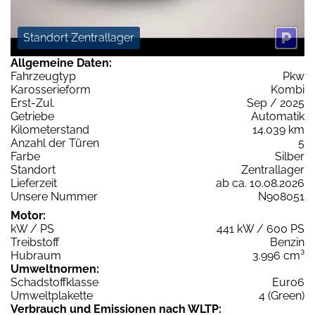
Standort Zentrallager
Allgemeine Daten:
Fahrzeugtyp
Pkw
Karosserieform
Kombi
Erst-Zul.
Sep / 2025
Getriebe
Automatik
Kilometerstand
14.039 km
Anzahl der Türen
5
Farbe
Silber
Standort
Zentrallager
Lieferzeit
ab ca. 10.08.2026
Unsere Nummer
N908051
Motor:
kW / PS
441 kW / 600 PS
Treibstoff
Benzin
Hubraum
3.996 cm³
Umweltnormen:
Schadstoffklasse
Euro6
Umweltplakette
4 (Green)
Verbrauch und Emissionen nach WLTP: