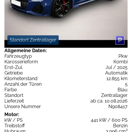
Standort Zentrallager
Allgemeine Daten:
Fahrzeugtyp
Pkw
Karosserieform
Kombi
Erst-Zul.
Jul / 2025
Getriebe
Automatik
Kilometerstand
12.855 km
Anzahl der Türen
5
Farbe
Blau
Standort
Zentrallager
Lieferzeit
ab ca. 10.08.2026
Unsere Nummer
N908417
Motor:
kW / PS
441 kW / 600 PS
Treibstoff
Benzin
Hubraum
3.996 cm³