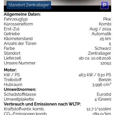
Standort Zentrallager
Allgemeine Daten:
Fahrzeugtyp
Pkw
Karosserieform
Kombi
Erst-Zul.
Aug / 2024
Getriebe
Automatik
Kilometerstand
25 km
Anzahl der Türen
5
Farbe
Schwarz
Standort
Zentrallager
Lieferzeit
ab ca. 10.08.2026
Unsere Nummer
12052
Motor:
kW / PS
463 kW / 630 PS
Treibstoff
Benzin
Hubraum
3.996 cm³
Umweltnormen:
Schadstoffklasse
Euro6d
Umweltplakette
4 (Green)
Verbrauch und Emissionen nach WLTP:
Kraftstoffverbr. komb.
12,7 l/100km
CO
-Emissionen komb.
289 g/km
2