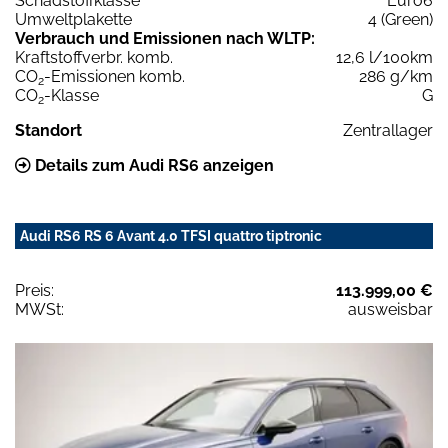
Schadstoffklasse
Euro6
Umweltplakette
4 (Green)
Verbrauch und Emissionen nach WLTP:
Kraftstoffverbr. komb.
12,6 l/100km
CO
-Emissionen komb.
286 g/km
2
CO
-Klasse
G
2
Standort
Zentrallager
Details zum Audi RS6 anzeigen
Audi RS6 RS 6 Avant 4.0 TFSI quattro tiptronic
Preis:
113.999,00 €
MWSt:
ausweisbar