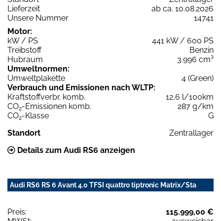
Lieferzeit
ab ca. 10.08.2026
Unsere Nummer
14741
Motor:
kW / PS
441 kW / 600 PS
Treibstoff
Benzin
Hubraum
3.996 cm³
Umweltnormen:
Umweltplakette
4 (Green)
Verbrauch und Emissionen nach WLTP:
Kraftstoffverbr. komb.
12,6 l/100km
CO
-Emissionen komb.
287 g/km
2
CO
-Klasse
G
2
Standort
Zentrallager
Details zum Audi RS6 anzeigen
Audi RS6 RS 6 Avant 4.0 TFSI quattro tiptronic Matrix/Sta
Preis:
115.999,00 €