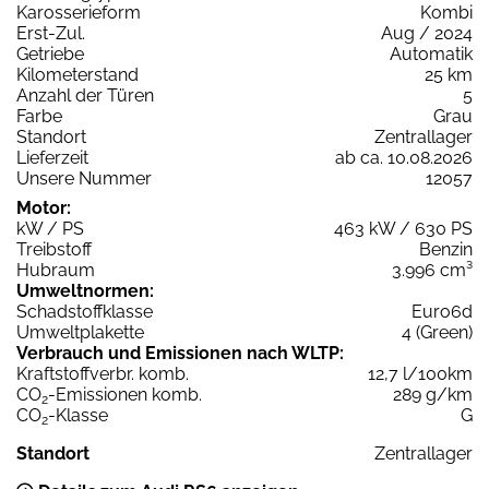
Karosserieform
Kombi
Erst-Zul.
Aug / 2024
Getriebe
Automatik
Kilometerstand
25 km
Anzahl der Türen
5
Farbe
Grau
Standort
Zentrallager
Lieferzeit
ab ca. 10.08.2026
Unsere Nummer
12057
Motor:
kW / PS
463 kW / 630 PS
Treibstoff
Benzin
Hubraum
3.996 cm³
Umweltnormen:
Schadstoffklasse
Euro6d
Umweltplakette
4 (Green)
Verbrauch und Emissionen nach WLTP:
Kraftstoffverbr. komb.
12,7 l/100km
CO
-Emissionen komb.
289 g/km
2
CO
-Klasse
G
2
Standort
Zentrallager