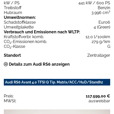
kW / PS
441 kW / 600 PS
Treibstoff
Benzin
Hubraum
3.996 cm³
Umweltnormen:
Schadstoffklasse
Euro6
Umweltplakette
4 (Green)
Verbrauch und Emissionen nach WLTP:
Kraftstoffverbr. komb.
12,0 l/100km
CO
-Emissionen komb.
279 g/km
2
CO
-Klasse
G
2
Standort
Zentrallager
Details zum Audi RS6 anzeigen
Audi RS6 Avant 4.0 TFSI Q Tip. Matrix/ACC/HuD/Standhz
Preis:
117.599,00 €
MWSt:
ausweisbar