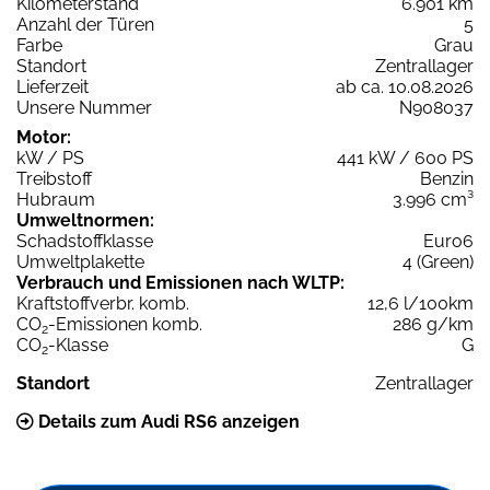
Kilometerstand
6.901 km
Anzahl der Türen
5
Farbe
Grau
Standort
Zentrallager
Lieferzeit
ab ca. 10.08.2026
Unsere Nummer
N908037
Motor:
kW / PS
441 kW / 600 PS
Treibstoff
Benzin
Hubraum
3.996 cm³
Umweltnormen:
Schadstoffklasse
Euro6
Umweltplakette
4 (Green)
Verbrauch und Emissionen nach WLTP:
Kraftstoffverbr. komb.
12,6 l/100km
CO
-Emissionen komb.
286 g/km
2
CO
-Klasse
G
2
Standort
Zentrallager
Details zum Audi RS6 anzeigen