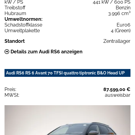
kW / PS
441 kW / 600 PS
Treibstoff
Benzin
Hubraum
3.996 cm³
Umweltnormen:
Schadstoffklasse
Euro6
Umweltplakette
4 (Green)
Standort
Zentrallager
Details zum Audi RS6 anzeigen
Audi RS6 RS 6 Avant 70 TFSI quattro tiptronic B&O Head UP
Preis:
87.599,00 €
MWSt:
ausweisbar