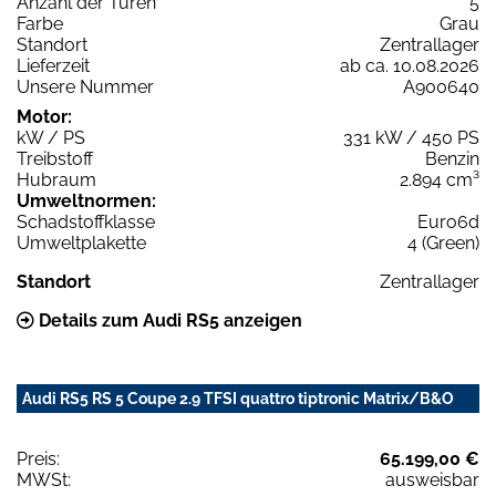
Anzahl der Türen
5
Farbe
Grau
Standort
Zentrallager
Lieferzeit
ab ca. 10.08.2026
Unsere Nummer
A900640
Motor:
kW / PS
331 kW / 450 PS
Treibstoff
Benzin
Hubraum
2.894 cm³
Umweltnormen:
Schadstoffklasse
Euro6d
Umweltplakette
4 (Green)
Standort
Zentrallager
Details zum Audi RS5 anzeigen
Audi RS5 RS 5 Coupe 2.9 TFSI quattro tiptronic Matrix/B&O
Preis:
65.199,00 €
MWSt:
ausweisbar