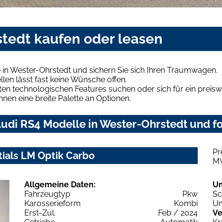
stedt kaufen oder leasen
 in Wester-Ohrstedt und sichern Sie sich Ihren Traumwagen.
len lässt fast keine Wünsche offen.
en technologischen Features suchen oder sich für ein preiswe
hnen eine breite Palette an Optionen.
udi RS4 Modelle in Wester-Ohrstedt und fo
Pr
tials LM Optik Carbo
M
Allgemeine Daten:
U
Fahrzeugtyp
Pkw
Sc
Karosserieform
Kombi
Um
Erst-Zul.
Feb / 2024
Ve