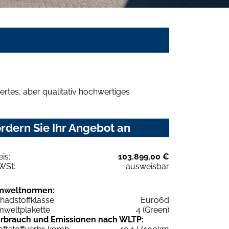
rtes, aber qualitativ hochwertiges
rdern Sie Ihr Angebot an
eis:
103.899,00 €
WSt:
ausweisbar
mweltnormen:
hadstoffklasse
Euro6d
weltplakette
4 (Green)
rbrauch und Emissionen nach WLTP: