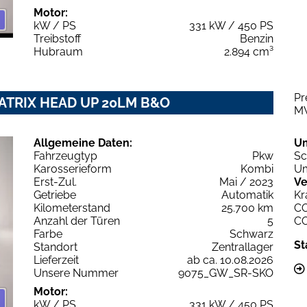
Motor:
kW / PS
331 kW / 450 PS
Treibstoff
Benzin
Hubraum
2.894 cm³
Pr
. MATRIX HEAD UP 20LM B&O
M
Allgemeine Daten:
U
Fahrzeugtyp
Pkw
Sc
Karosserieform
Kombi
Um
Erst-Zul.
Mai / 2023
Ve
Getriebe
Automatik
Kr
Kilometerstand
25.700 km
C
Anzahl der Türen
5
C
Farbe
Schwarz
St
Standort
Zentrallager
Lieferzeit
ab ca. 10.08.2026
Unsere Nummer
9075_GW_SR-SKO
Motor:
kW / PS
331 kW / 450 PS