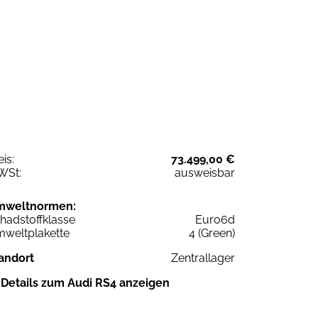
eis:
73.499,00 €
WSt:
ausweisbar
mweltnormen:
hadstoffklasse
Euro6d
weltplakette
4 (Green)
andort
Zentrallager
Details zum Audi RS4 anzeigen