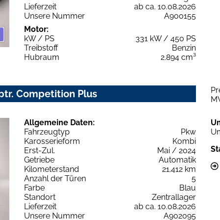
Lieferzeit
ab ca. 10.08.2026
Unsere Nummer
A900155
Motor:
kW / PS
331 kW / 450 PS
Treibstoff
Benzin
Hubraum
2.894 cm³
Pr
iptr. Competition Plus
M
Allgemeine Daten:
U
Fahrzeugtyp
Pkw
Um
Karosserieform
Kombi
St
Erst-Zul.
Mai / 2024
Getriebe
Automatik
Kilometerstand
21.412 km
Anzahl der Türen
5
Farbe
Blau
Standort
Zentrallager
Lieferzeit
ab ca. 10.08.2026
Unsere Nummer
A902095