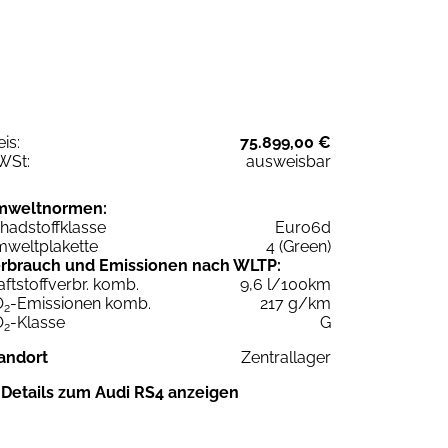
eis:
75.899,00 €
WSt:
ausweisbar
mweltnormen:
hadstoffklasse
Euro6d
weltplakette
4 (Green)
rbrauch und Emissionen nach WLTP:
aftstoffverbr. komb.
9,6 l/100km
O
-Emissionen komb.
217 g/km
2
O
-Klasse
G
2
andort
Zentrallager
Details zum Audi RS4 anzeigen