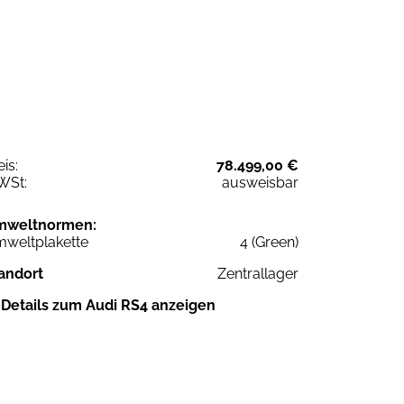
eis:
78.499,00 €
WSt:
ausweisbar
mweltnormen:
weltplakette
4 (Green)
andort
Zentrallager
Details zum Audi RS4 anzeigen