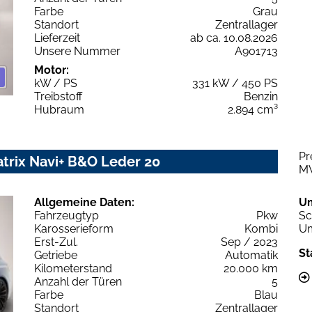
Farbe
Grau
Standort
Zentrallager
Lieferzeit
ab ca. 10.08.2026
Unsere Nummer
A901713
Motor:
kW / PS
331 kW / 450 PS
Treibstoff
Benzin
Hubraum
2.894 cm³
Pr
atrix Navi+ B&O Leder 20
M
Allgemeine Daten:
U
Fahrzeugtyp
Pkw
Sc
Karosserieform
Kombi
Um
Erst-Zul.
Sep / 2023
St
Getriebe
Automatik
Kilometerstand
20.000 km
Anzahl der Türen
5
Farbe
Blau
Standort
Zentrallager