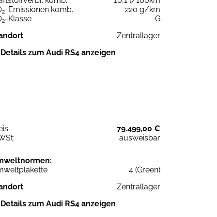
aftstoffverbr. komb.
10,1 l/100km
O
-Emissionen komb.
220 g/km
2
O
-Klasse
G
2
andort
Zentrallager
Details zum Audi RS4 anzeigen
eis:
79.499,00 €
WSt:
ausweisbar
mweltnormen:
weltplakette
4 (Green)
andort
Zentrallager
Details zum Audi RS4 anzeigen