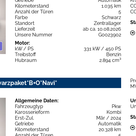
Getriebe
Automatik
Kr
Kilometerstand
1.035 km
C
Anzahl der Türen
5
C
Farbe
Schwarz
St
Standort
Zentrallager
Lieferzeit
ab ca. 10.08.2026
Unsere Nummer
G0023902
Motor:
kW / PS
331 kW / 450 PS
Treibstoff
Benzin
Hubraum
2.894 cm³
Pr
warzpaket*B+O*Navi*
M
Allgemeine Daten:
U
Fahrzeugtyp
Pkw
Um
Karosserieform
Kombi
St
Erst-Zul.
Mär / 2024
Getriebe
Automatik
Kilometerstand
20.328 km
Anzahl der Türen
5