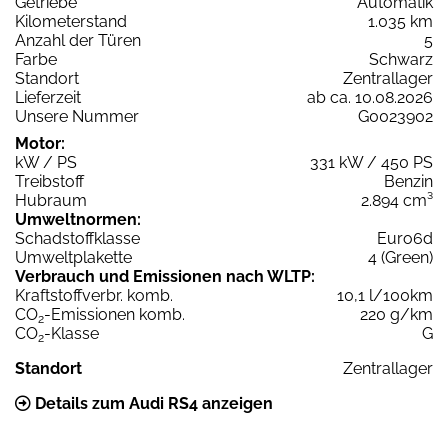
Getriebe
Automatik
Kilometerstand
1.035 km
Anzahl der Türen
5
Farbe
Schwarz
Standort
Zentrallager
Lieferzeit
ab ca. 10.08.2026
Unsere Nummer
G0023902
Motor:
kW / PS
331 kW / 450 PS
Treibstoff
Benzin
Hubraum
2.894 cm³
Umweltnormen:
Schadstoffklasse
Euro6d
Umweltplakette
4 (Green)
Verbrauch und Emissionen nach WLTP:
Kraftstoffverbr. komb.
10,1 l/100km
CO
-Emissionen komb.
220 g/km
2
CO
-Klasse
G
2
Standort
Zentrallager
Details zum Audi RS4 anzeigen