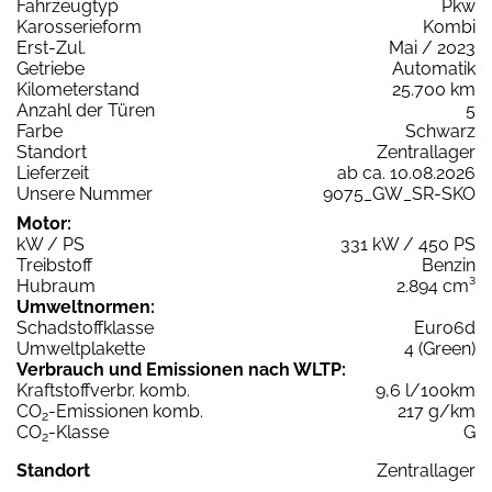
Fahrzeugtyp
Pkw
Karosserieform
Kombi
Erst-Zul.
Mai / 2023
Getriebe
Automatik
Kilometerstand
25.700 km
Anzahl der Türen
5
Farbe
Schwarz
Standort
Zentrallager
Lieferzeit
ab ca. 10.08.2026
Unsere Nummer
9075_GW_SR-SKO
Motor:
kW / PS
331 kW / 450 PS
Treibstoff
Benzin
Hubraum
2.894 cm³
Umweltnormen:
Schadstoffklasse
Euro6d
Umweltplakette
4 (Green)
Verbrauch und Emissionen nach WLTP:
Kraftstoffverbr. komb.
9,6 l/100km
CO
-Emissionen komb.
217 g/km
2
CO
-Klasse
G
2
Standort
Zentrallager