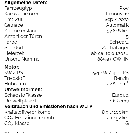
Allgemeine Daten:
Fahrzeugtyp
Pkw
Karosserieform
Limousine
Erst-Zul.
Sep / 2022
Getriebe
Automatik
Kilometerstand
57.618 km
Anzahl der Türen
5
Farbe
Schwarz
Standort
Zentrallager
Lieferzeit
ab ca. 10.08.2026
Unsere Nummer
88559_GW_IN
Motor:
kW / PS
294 kW / 400 PS
Treibstoff
Benzin
Hubraum
2.480 cm³
Umweltnormen:
Schadstoffklasse
Euro6d
Umweltplakette
4 (Green)
Verbrauch und Emissionen nach WLTP:
Kraftstoffverbr. komb.
8,9 l/100km
CO
-Emissionen komb.
202 g/km
2
CO
-Klasse
G
2