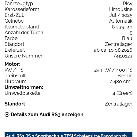
Fahrzeugtyp
Pkw
Karosserieform
Limousine
Erst-Zul.
Jul / 2025
Getriebe
Automatik
Kilometerstand
8.039 km
Anzahl der Türen
5
Farbe
Blau
Standort
Zentrallager
Lieferzeit
ab ca. 10.08.2026
Unsere Nummer
A910123
Motor:
kW / PS
294 kW / 400 PS
Treibstoff
Benzin
Hubraum
2.480 cm³
Umweltnormen:
Umweltplakette
4 (Green)
Standort
Zentrallager
Details zum Audi RS3 anzeigen
Audi RS3 RS 3 Sportback 2.5 TFSI Schalensitze Panodach oh