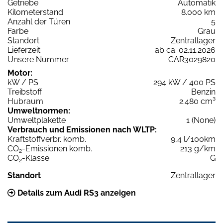
Getriebe
Automatik
Kilometerstand
8.000 km
Anzahl der Türen
5
Farbe
Grau
Standort
Zentrallager
Lieferzeit
ab ca. 02.11.2026
Unsere Nummer
CAR3029820
Motor:
kW / PS
294 kW / 400 PS
Treibstoff
Benzin
Hubraum
2.480 cm³
Umweltnormen:
Umweltplakette
1 (None)
Verbrauch und Emissionen nach WLTP:
Kraftstoffverbr. komb.
9,4 l/100km
CO
-Emissionen komb.
213 g/km
2
CO
-Klasse
G
2
Standort
Zentrallager
Details zum Audi RS3 anzeigen