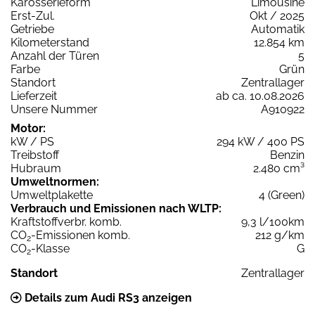
Karosserieform
Limousine
Erst-Zul.
Okt / 2025
Getriebe
Automatik
Kilometerstand
12.854 km
Anzahl der Türen
5
Farbe
Grün
Standort
Zentrallager
Lieferzeit
ab ca. 10.08.2026
Unsere Nummer
A910922
Motor:
kW / PS
294 kW / 400 PS
Treibstoff
Benzin
Hubraum
2.480 cm³
Umweltnormen:
Umweltplakette
4 (Green)
Verbrauch und Emissionen nach WLTP:
Kraftstoffverbr. komb.
9,3 l/100km
CO
-Emissionen komb.
212 g/km
2
CO
-Klasse
G
2
Standort
Zentrallager
Details zum Audi RS3 anzeigen