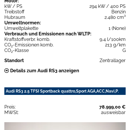
Motor:
kW / PS
294 kW / 400 PS
Treibstoff
Benzin
Hubraum
2.480 cm³
Umweltnormen:
Umweltplakette
1 (None)
Verbrauch und Emissionen nach WLTP:
Kraftstoffverbr. komb.
9,4 l/100km
CO
-Emissionen komb.
213 g/km
2
CO
-Klasse
G
2
Standort
Zentrallager
Details zum Audi RS3 anzeigen
Audi RS3 2.5 TFSI Sportback quattro,Sport AGA,ACC,Navi,P.
Preis:
78.999,00 €
MWSt:
ausweisbar