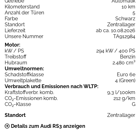
Getriebe
Automatik
Kilometerstand
10 km
Anzahl der Türen
5
Farbe
Schwarz
Standort
Zentrallager
Lieferzeit
ab ca. 10.08.2026
Unsere Nummer
TA912984
Motor:
kW / PS
294 kW / 400 PS
Treibstoff
Benzin
Hubraum
2.480 cm³
Umweltnormen:
Schadstoffklasse
Euro 6e
Umweltplakette
4 (Green)
Verbrauch und Emissionen nach WLTP:
Kraftstoffverbr. komb.
9,3 l/100km
CO
-Emissionen komb.
212 g/km
2
CO
-Klasse
G
2
Standort
Zentrallager
Details zum Audi RS3 anzeigen