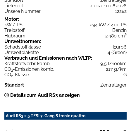
Standort
Zentrallager
Lieferzeit
ab ca. 10.08.2026
Unsere Nummer
12282
Motor:
kW / PS
294 kW / 400 PS
Treibstoff
Benzin
Hubraum
2.480 cm³
Umweltnormen:
Schadstoffklasse
Euro6
Umweltplakette
4 (Green)
Verbrauch und Emissionen nach WLTP:
Kraftstoffverbr. komb.
9,5 l/100km
CO
-Emissionen komb.
217 g/km
2
CO
-Klasse
G
2
Standort
Zentrallager
Details zum Audi RS3 anzeigen
Audi RS3 2.5 TFSI 7-Gang S tronic quattro