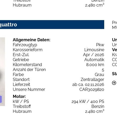
Treibstoff
Benzin
Hubraum
2.480 cm³
Pr
quattro
M
Allgemeine Daten:
U
Fahrzeugtyp
Pkw
Um
Karosserieform
Limousine
Ve
Erst-Zul.
Apr / 2026
Kr
Getriebe
Automatik
C
Kilometerstand
8.000 km
C
Anzahl der Türen
5
St
Farbe
Grau
Standort
Zentrallager
Lieferzeit
ab ca. 02.11.2026
Unsere Nummer
CAR3029820
Motor:
kW / PS
294 kW / 400 PS
Treibstoff
Benzin
Hubraum
2.480 cm³