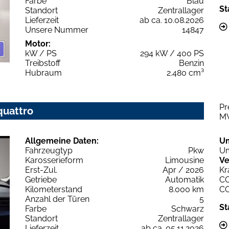
Farbe
Blau
St
Standort
Zentrallager
Lieferzeit
ab ca. 10.08.2026
Unsere Nummer
14847
Motor:
kW / PS
294 kW / 400 PS
Treibstoff
Benzin
Hubraum
2.480 cm³
Pr
quattro
M
Allgemeine Daten:
U
Fahrzeugtyp
Pkw
Um
Karosserieform
Limousine
Ve
Erst-Zul.
Apr / 2026
Kr
Getriebe
Automatik
C
Kilometerstand
8.000 km
C
Anzahl der Türen
5
St
Farbe
Schwarz
Standort
Zentrallager
Lieferzeit
ab ca. 05.11.2026