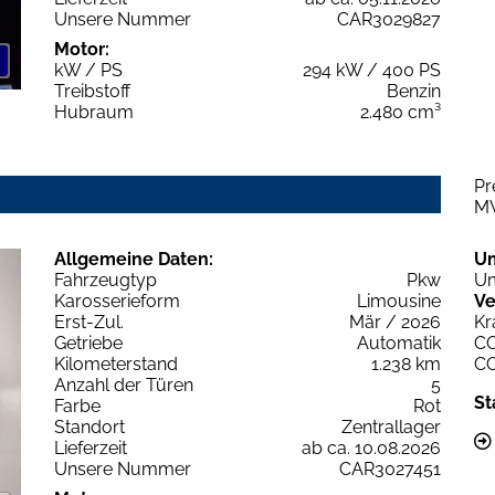
Unsere Nummer
CAR3029827
Motor:
kW / PS
294 kW / 400 PS
Treibstoff
Benzin
Hubraum
2.480 cm³
Pr
M
Allgemeine Daten:
U
Fahrzeugtyp
Pkw
Um
Karosserieform
Limousine
Ve
Erst-Zul.
Mär / 2026
Kr
Getriebe
Automatik
C
Kilometerstand
1.238 km
C
Anzahl der Türen
5
St
Farbe
Rot
Standort
Zentrallager
Lieferzeit
ab ca. 10.08.2026
Unsere Nummer
CAR3027451