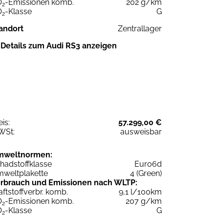
O
-Emissionen komb.
202 g/km
2
O
-Klasse
G
2
andort
Zentrallager
Details zum Audi RS3 anzeigen
eis:
57.299,00 €
WSt:
ausweisbar
mweltnormen:
hadstoffklasse
Euro6d
weltplakette
4 (Green)
rbrauch und Emissionen nach WLTP:
aftstoffverbr. komb.
9,1 l/100km
O
-Emissionen komb.
207 g/km
2
O
-Klasse
G
2