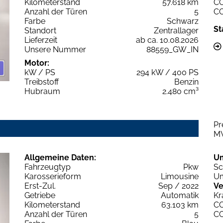
Kilometerstand
57.618 km
C
Anzahl der Türen
5
C
Farbe
Schwarz
St
Standort
Zentrallager
Lieferzeit
ab ca. 10.08.2026
Unsere Nummer
88559_GW_IN
Motor:
kW / PS
294 kW / 400 PS
Treibstoff
Benzin
Hubraum
2.480 cm³
Pr
M
Allgemeine Daten:
U
Fahrzeugtyp
Pkw
Sc
Karosserieform
Limousine
Um
Erst-Zul.
Sep / 2022
Ve
Getriebe
Automatik
Kr
Kilometerstand
63.103 km
C
Anzahl der Türen
5
C