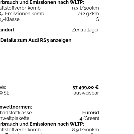
rbrauch und Emissionen nach WLTP:
aftstoffverbr. komb.
9,3 l/100km
O
-Emissionen komb.
212 g/km
2
O
-Klasse
G
2
andort
Zentrallager
Details zum Audi RS3 anzeigen
eis:
57.499,00 €
WSt:
ausweisbar
mweltnormen:
hadstoffklasse
Euro6d
weltplakette
4 (Green)
rbrauch und Emissionen nach WLTP:
aftstoffverbr. komb.
8,9 l/100km