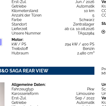
Erst-Zul.
Jun / 2026
Ve
Getriebe
Automatik
Kr
Kilometerstand
10 km
C
Anzahl der Türen
5
C
Farbe
Schwarz
St
Standort
Zentrallager
Lieferzeit
ab ca. 10.08.2026
Unsere Nummer
TA912984
Motor:
kW / PS
294 kW / 400 PS
Treibstoff
Benzin
Hubraum
2.480 cm³
Pr
0 B&O SAGA REAR VIEW
M
Allgemeine Daten:
U
Fahrzeugtyp
Pkw
Sc
Karosserieform
Limousine
Um
Erst-Zul.
Sep / 2022
Ve
Getriebe
Automatik
Kr