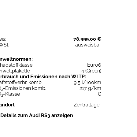
eis:
78.999,00 €
WSt:
ausweisbar
mweltnormen:
hadstoffklasse
Euro6
weltplakette
4 (Green)
rbrauch und Emissionen nach WLTP:
aftstoffverbr. komb.
9,5 l/100km
O
-Emissionen komb.
217 g/km
2
O
-Klasse
G
2
andort
Zentrallager
Details zum Audi RS3 anzeigen