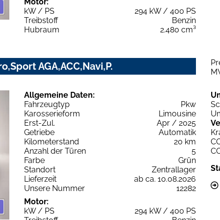
Motor:
kW / PS
294 kW / 400 PS
Treibstoff
Benzin
Hubraum
2.480 cm³
Pr
ro,Sport AGA,ACC,Navi,P.
M
Allgemeine Daten:
U
Fahrzeugtyp
Pkw
Sc
Karosserieform
Limousine
Um
Erst-Zul.
Apr / 2025
Ve
Getriebe
Automatik
Kr
Kilometerstand
20 km
C
Anzahl der Türen
5
C
Farbe
Grün
St
Standort
Zentrallager
Lieferzeit
ab ca. 10.08.2026
Unsere Nummer
12282
Motor:
kW / PS
294 kW / 400 PS