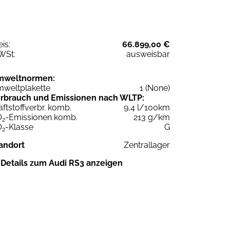
eis:
66.899,00 €
WSt:
ausweisbar
mweltnormen:
weltplakette
1 (None)
rbrauch und Emissionen nach WLTP:
aftstoffverbr. komb.
9,4 l/100km
O
-Emissionen komb.
213 g/km
2
O
-Klasse
G
2
andort
Zentrallager
Details zum Audi RS3 anzeigen