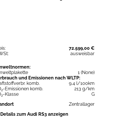
eis:
72.599,00 €
WSt:
ausweisbar
mweltnormen:
weltplakette
1 (None)
rbrauch und Emissionen nach WLTP:
aftstoffverbr. komb.
9,4 l/100km
O
-Emissionen komb.
213 g/km
2
O
-Klasse
G
2
andort
Zentrallager
Details zum Audi RS3 anzeigen