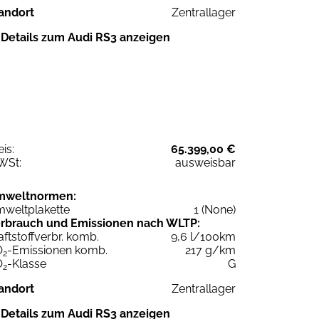
andort
Zentrallager
Details zum Audi RS3 anzeigen
eis:
65.399,00 €
WSt:
ausweisbar
mweltnormen:
weltplakette
1 (None)
rbrauch und Emissionen nach WLTP:
aftstoffverbr. komb.
9,6 l/100km
O
-Emissionen komb.
217 g/km
2
O
-Klasse
G
2
andort
Zentrallager
Details zum Audi RS3 anzeigen