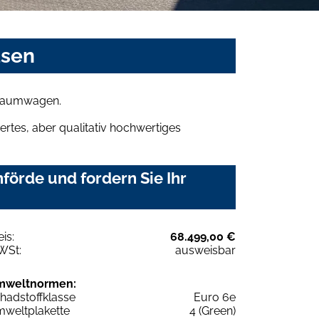
asen
 Traumwagen.
rtes, aber qualitativ hochwertiges
förde und fordern Sie Ihr
eis:
68.499,00 €
WSt:
ausweisbar
mweltnormen:
hadstoffklasse
Euro 6e
weltplakette
4 (Green)