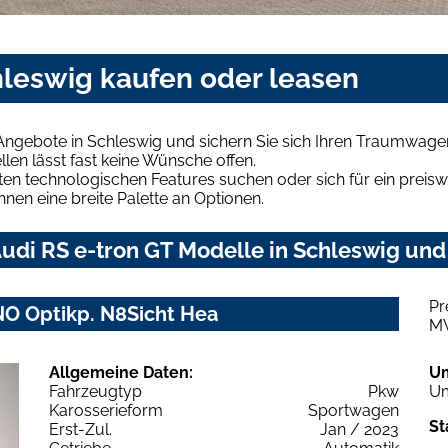
hleswig kaufen oder leasen
Angebote in Schleswig und sichern Sie sich Ihren Traumwage
len lässt fast keine Wünsche offen.
en technologischen Features suchen oder sich für ein preiswe
hnen eine breite Palette an Optionen.
di RS e-tron GT Modelle in Schleswig und 
Pr
NO Optikp. N8Sicht Hea
M
Allgemeine Daten:
U
Fahrzeugtyp
Pkw
Um
Karosserieform
Sportwagen
St
Erst-Zul.
Jan / 2023