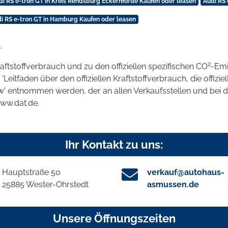
di RS e-tron GT in Kreis Rendsburg Eckernförde Kaufen oder leasen
Audi RS 
i RS e-tron GT in Hamburg Kaufen oder leasen
.
2
raftstoffverbrauch und zu den offiziellen spezifischen CO
-Emi
tfaden über den offiziellen Kraftstoffverbrauch, die offizie
kw' entnommen werden, der an allen Verkaufsstellen und bei
www.dat.de.
Ihr Kontakt zu uns:
Hauptstraße 50
verkauf@autohaus-
25885 Wester-Ohrstedt
asmussen.de
Unsere Öffnungszeiten