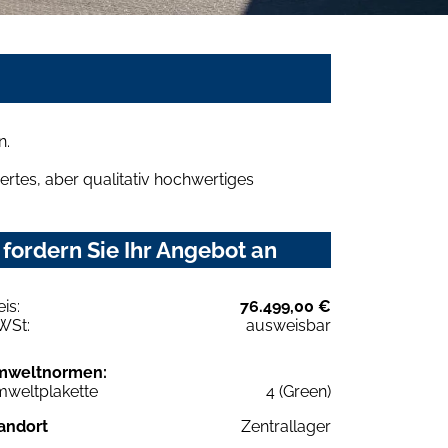
n.
rtes, aber qualitativ hochwertiges
fordern Sie Ihr Angebot an
eis:
76.499,00 €
WSt:
ausweisbar
mweltnormen:
weltplakette
4 (Green)
andort
Zentrallager