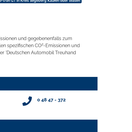
e-tron GT in Kreis Segeberg Kaufen oder leasen
ssionen und gegebenenfalls zum
2
llen spezifischen CO
-Emissionen und
 der 'Deutschen Automobil Treuhand
0 48 47 - 372