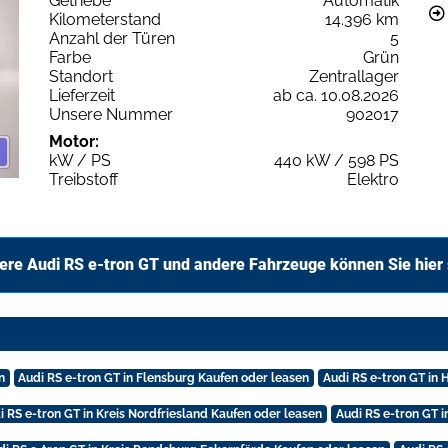
Getriebe
Automatik
Kilometerstand
14.396 km
Anzahl der Türen
5
Farbe
Grün
Standort
Zentrallager
Lieferzeit
ab ca. 10.08.2026
Unsere Nummer
902017
Motor:
kW / PS
440 kW / 598 PS
Treibstoff
Elektro
ere Audi RS e-tron GT und andere Fahrzeuge können Sie hier
n
Audi RS e-tron GT in Flensburg Kaufen oder leasen
Audi RS e-tron GT in
i RS e-tron GT in Kreis Nordfriesland Kaufen oder leasen
Audi RS e-tron GT 