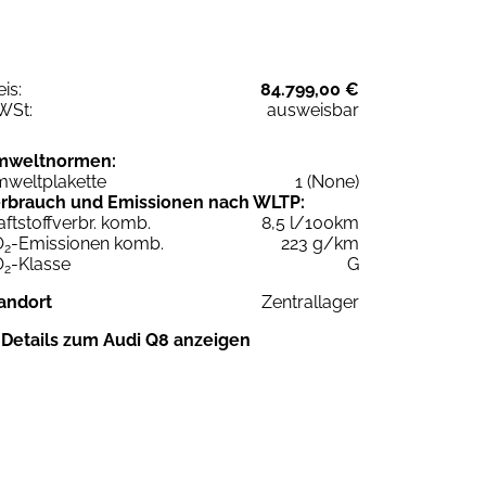
eis:
84.799,00 €
WSt:
ausweisbar
mweltnormen:
weltplakette
1 (None)
rbrauch und Emissionen nach WLTP:
aftstoffverbr. komb.
8,5 l/100km
O
-Emissionen komb.
223 g/km
2
O
-Klasse
G
2
andort
Zentrallager
Details zum Audi Q8 anzeigen