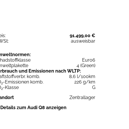
eis:
91.499,00 €
WSt:
ausweisbar
mweltnormen:
hadstoffklasse
Euro6
weltplakette
4 (Green)
rbrauch und Emissionen nach WLTP:
aftstoffverbr. komb.
8,6 l/100km
O
-Emissionen komb.
226 g/km
2
O
-Klasse
G
2
andort
Zentrallager
Details zum Audi Q8 anzeigen