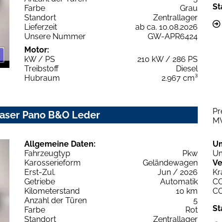
St
Farbe
Grau
Standort
Zentrallager
Lieferzeit
ab ca. 10.08.2026
Unsere Nummer
GW-APR6424
Motor:
kW / PS
210 kW / 286 PS
Treibstoff
Diesel
Hubraum
2.967 cm³
Pr
 Laser Pano B&O Leder
M
Allgemeine Daten:
U
Fahrzeugtyp
Pkw
Um
Karosserieform
Geländewagen
Ve
Erst-Zul.
Jun / 2026
Kr
Getriebe
Automatik
C
Kilometerstand
10 km
C
Anzahl der Türen
5
St
Farbe
Rot
Standort
Zentrallager