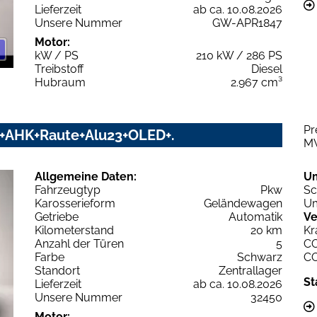
Lieferzeit
ab ca. 10.08.2026
Unsere Nummer
GW-APR1847
Motor:
kW / PS
210 kW / 286 PS
Treibstoff
Diesel
Hubraum
2.967 cm³
Pr
UD+AHK+Raute+Alu23+OLED+.
M
Allgemeine Daten:
U
Fahrzeugtyp
Pkw
Sc
Karosserieform
Geländewagen
Um
Getriebe
Automatik
Ve
Kilometerstand
20 km
Kr
Anzahl der Türen
5
C
Farbe
Schwarz
C
Standort
Zentrallager
St
Lieferzeit
ab ca. 10.08.2026
Unsere Nummer
32450
Motor: