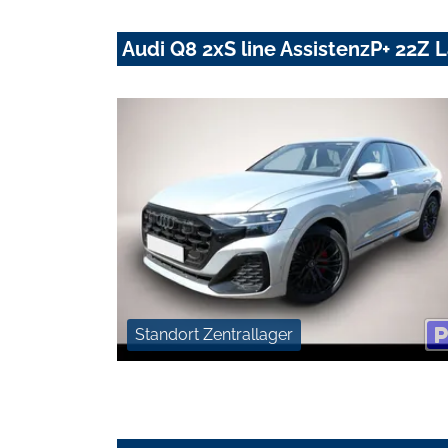
Audi Q8 2xS line AssistenzP+ 22Z
Standort Zentrallager