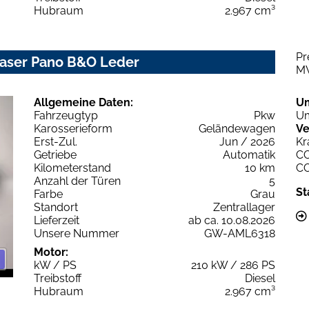
Hubraum
2.967 cm³
Pr
 Laser Pano B&O Leder
M
Allgemeine Daten:
U
Fahrzeugtyp
Pkw
Um
Karosserieform
Geländewagen
Ve
Erst-Zul.
Jun / 2026
Kr
Getriebe
Automatik
C
Kilometerstand
10 km
C
Anzahl der Türen
5
St
Farbe
Grau
Standort
Zentrallager
Lieferzeit
ab ca. 10.08.2026
Unsere Nummer
GW-AML6318
Motor:
kW / PS
210 kW / 286 PS
Treibstoff
Diesel
Hubraum
2.967 cm³