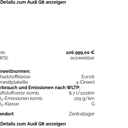
Details zum Audi Q8 anzeigen
eis:
106.999,00 €
WSt:
ausweisbar
mweltnormen:
hadstoffklasse
Euro6
weltplakette
4 (Green)
rbrauch und Emissionen nach WLTP:
aftstoffverbr. komb.
8,7 l/100km
O
-Emissionen komb.
229 g/km
2
O
-Klasse
G
2
andort
Zentrallager
Details zum Audi Q8 anzeigen