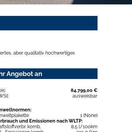
rtes, aber qualitativ hochwertiges
hr Angebot an
eis:
84.799,00 €
WSt:
ausweisbar
mweltnormen:
weltplakette
1 (None)
rbrauch und Emissionen nach WLTP:
aftstoffverbr. komb.
8,5 l/100km