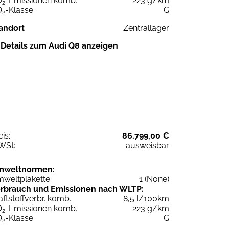
O
-Emissionen komb.
223 g/km
2
O
-Klasse
G
2
andort
Zentrallager
Details zum Audi Q8 anzeigen
eis:
86.799,00 €
WSt:
ausweisbar
mweltnormen:
weltplakette
1 (None)
rbrauch und Emissionen nach WLTP:
aftstoffverbr. komb.
8,5 l/100km
O
-Emissionen komb.
223 g/km
2
O
-Klasse
G
2