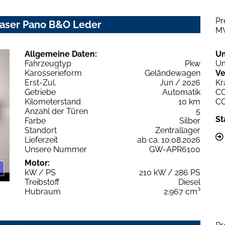
Pr
 Laser Pano B&O Leder
M
Allgemeine Daten:
U
Fahrzeugtyp
Pkw
Um
Karosserieform
Geländewagen
Ve
Erst-Zul.
Jun / 2026
Kr
Getriebe
Automatik
C
Kilometerstand
10 km
C
Anzahl der Türen
5
St
Farbe
Silber
Standort
Zentrallager
Lieferzeit
ab ca. 10.08.2026
Unsere Nummer
GW-APR6100
Motor:
kW / PS
210 kW / 286 PS
Treibstoff
Diesel
Hubraum
2.967 cm³