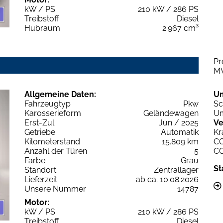
kW / PS
210 kW / 286 PS
Treibstoff
Diesel
Hubraum
2.967 cm³
Pr
M
Allgemeine Daten:
U
Fahrzeugtyp
Pkw
Sc
Karosserieform
Geländewagen
Um
Erst-Zul.
Jun / 2025
Ve
Getriebe
Automatik
Kr
Kilometerstand
15.809 km
C
Anzahl der Türen
5
C
Farbe
Grau
St
Standort
Zentrallager
Lieferzeit
ab ca. 10.08.2026
Unsere Nummer
14787
Motor:
kW / PS
210 kW / 286 PS
Treibstoff
Diesel