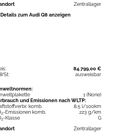
andort
Zentrallager
Details zum Audi Q8 anzeigen
eis:
84.799,00 €
WSt:
ausweisbar
mweltnormen:
weltplakette
1 (None)
rbrauch und Emissionen nach WLTP:
aftstoffverbr. komb.
8,5 l/100km
O
-Emissionen komb.
223 g/km
2
O
-Klasse
G
2
andort
Zentrallager