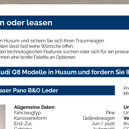
n oder leasen
in Husum und sichern Sie sich Ihren Traumwagen.
len lässt fast keine Wünsche offen.
en technologischen Features suchen oder sich für ein preiswe
hnen eine breite Palette an Optionen.
udi Q8 Modelle in Husum und fordern Sie I
Pr
 Laser Pano B&O Leder
M
Allgemeine Daten:
U
Fahrzeugtyp
Pkw
Um
Karosserieform
Geländewagen
Ve
Erst-Zul.
Jun / 2026
Kr