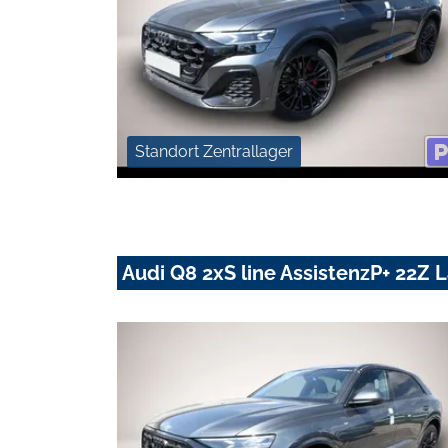
Standort Zentrallager
Audi Q8 2xS line AssistenzP+ 22Z