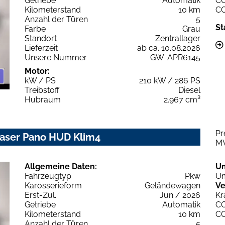
Getriebe
Automatik
C
Kilometerstand
10 km
C
Anzahl der Türen
5
St
Farbe
Grau
Standort
Zentrallager
Lieferzeit
ab ca. 10.08.2026
Unsere Nummer
GW-APR6145
Motor:
kW / PS
210 kW / 286 PS
Treibstoff
Diesel
Hubraum
2.967 cm³
Pr
 Laser Pano HUD Klim4
M
Allgemeine Daten:
U
Fahrzeugtyp
Pkw
Um
Karosserieform
Geländewagen
Ve
Erst-Zul.
Jun / 2026
Kr
Getriebe
Automatik
C
Kilometerstand
10 km
C
Anzahl der Türen
5