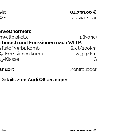
eis:
84.799,00 €
WSt:
ausweisbar
mweltnormen:
weltplakette
1 (None)
rbrauch und Emissionen nach WLTP:
aftstoffverbr. komb.
8,5 l/100km
O
-Emissionen komb.
223 g/km
2
O
-Klasse
G
2
andort
Zentrallager
Details zum Audi Q8 anzeigen