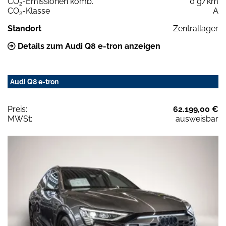
CO
-Emissionen komb.
0 g/km
2
CO
-Klasse
A
2
Standort
Zentrallager
Details zum Audi Q8 e-tron anzeigen
Audi Q8 e-tron
Preis:
62.199,00 €
MWSt:
ausweisbar