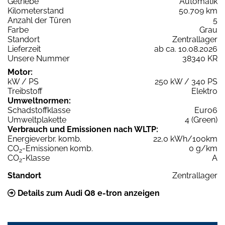
Getriebe
Automatik
Kilometerstand
50.709 km
Anzahl der Türen
5
Farbe
Grau
Standort
Zentrallager
Lieferzeit
ab ca. 10.08.2026
Unsere Nummer
38340 KR
Motor:
kW / PS
250 kW / 340 PS
Treibstoff
Elektro
Umweltnormen:
Schadstoffklasse
Euro6
Umweltplakette
4 (Green)
Verbrauch und Emissionen nach WLTP:
Energieverbr. komb.
22,0 kWh/100km
CO
-Emissionen komb.
0 g/km
2
CO
-Klasse
A
2
Standort
Zentrallager
Details zum Audi Q8 e-tron anzeigen