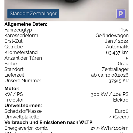
Standort Zentrallager
Allgemeine Daten:
Fahrzeugtyp
Pkw
Karosserieform
Geländewagen
Erst-Zul.
Jan / 2024
Getriebe
Automatik
Kilometerstand
63.437 km
Anzahl der Türen
5
Farbe
Grau
Standort
Zentrallager
Lieferzeit
ab ca. 10.08.2026
Unsere Nummer
37915 KR
Motor:
kW / PS
300 kW / 408 PS
Treibstoff
Elektro
Umweltnormen:
Schadstoffklasse
Euro6
Umweltplakette
4 (Green)
Verbrauch und Emissionen nach WLTP:
Energieverbr. komb.
23,9 kWh/100km