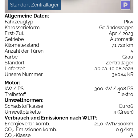
Standort Zentrallager
Allgemeine Daten:
Fahrzeugtyp
Pkw
Karosserieform
Geländewagen
Erst-Zul.
Apr / 2023
Getriebe
Automatik
Kilometerstand
71.722 km
Anzahl der Türen
5
Farbe
Grau
Standort
Zentrallager
Lieferzeit
ab ca. 10.08.2026
Unsere Nummer
38084 KR
Motor:
kW / PS
300 kW / 408 PS
Treibstoff
Elektro
Umweltnormen:
Schadstoffklasse
Euro6
Umweltplakette
4 (Green)
Verbrauch und Emissionen nach WLTP:
Energieverbr. komb.
21,0 kWh/100km
CO
-Emissionen komb.
0 g/km
2
CO
-Klasse
A
2