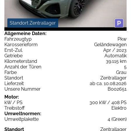
Standort Zentrallager
Allgemeine Daten:
Fahrzeugtyp
Pkw
Karosserieform
Geländewagen
Erst-Zul.
Apr / 2023
Getriebe
Automatik
Kilometerstand
39.115 km
Anzahl der Türen
5
Farbe
Grau
Standort
Zentrallager
Lieferzeit
ab ca. 10.08.2026
Unsere Nummer
B002651
Motor:
kW / PS
300 kW / 408 PS
Treibstoff
Elektro
Umweltnormen:
Umweltplakette
4 (Green)
Standort
Zentrallager