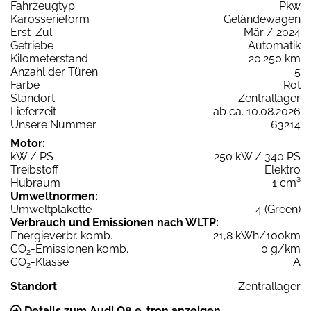
Fahrzeugtyp
Pkw
Karosserieform
Geländewagen
Erst-Zul.
Mär / 2024
Getriebe
Automatik
Kilometerstand
20.250 km
Anzahl der Türen
5
Farbe
Rot
Standort
Zentrallager
Lieferzeit
ab ca. 10.08.2026
Unsere Nummer
63214
Motor:
kW / PS
250 kW / 340 PS
Treibstoff
Elektro
Hubraum
1 cm³
Umweltnormen:
Umweltplakette
4 (Green)
Verbrauch und Emissionen nach WLTP:
Energieverbr. komb.
21,8 kWh/100km
CO
-Emissionen komb.
0 g/km
2
CO
-Klasse
A
2
Standort
Zentrallager
Details zum Audi Q8 e-tron anzeigen