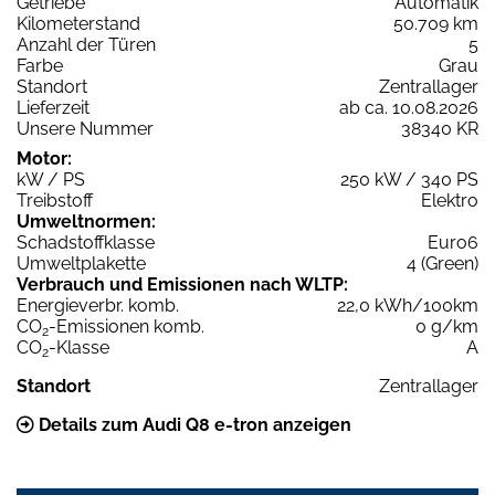
Getriebe
Automatik
Kilometerstand
50.709 km
Anzahl der Türen
5
Farbe
Grau
Standort
Zentrallager
Lieferzeit
ab ca. 10.08.2026
Unsere Nummer
38340 KR
Motor:
kW / PS
250 kW / 340 PS
Treibstoff
Elektro
Umweltnormen:
Schadstoffklasse
Euro6
Umweltplakette
4 (Green)
Verbrauch und Emissionen nach WLTP:
Energieverbr. komb.
22,0 kWh/100km
CO
-Emissionen komb.
0 g/km
2
CO
-Klasse
A
2
Standort
Zentrallager
Details zum Audi Q8 e-tron anzeigen