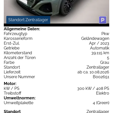
Standort Zentrallager
Allgemeine Daten:
Fahrzeugtyp
Pkw
Karosserieform
Geländewagen
Erst-Zul.
Apr / 2023
Getriebe
Automatik
Kilometerstand
39.115 km
Anzahl der Türen
5
Farbe
Grau
Standort
Zentrallager
Lieferzeit
ab ca. 10.08.2026
Unsere Nummer
B002651
Motor:
kW / PS
300 kW / 408 PS
Treibstoff
Elektro
Umweltnormen:
Umweltplakette
4 (Green)
Standort
Zentrallager