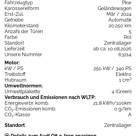
Fahrzeugtyp
Pkw
Karosserieform
Geländewagen
Erst-Zul.
Mär / 2024
Getriebe
Automatik
Kilometerstand
20.250 km
Anzahl der Türen
5
Farbe
Rot
Standort
Zentrallager
Lieferzeit
ab ca. 10.08.2026
Unsere Nummer
63214
Motor:
kW / PS
250 kW / 340 PS
Treibstoff
Elektro
Hubraum
1 cm³
Umweltnormen:
Umweltplakette
4 (Green)
Verbrauch und Emissionen nach WLTP:
Energieverbr. komb.
21,8 kWh/100km
CO
-Emissionen komb.
0 g/km
2
CO
-Klasse
A
2
Standort
Zentrallager
Details zum Audi Q8 e-tron anzeigen