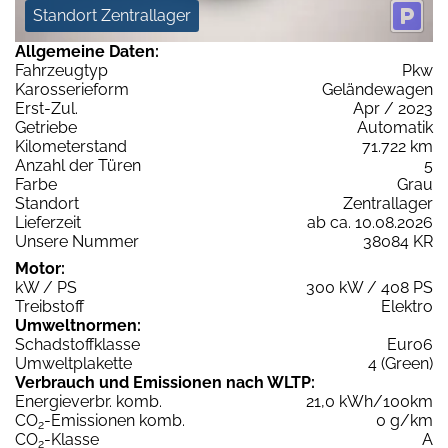
Standort Zentrallager
Allgemeine Daten:
Fahrzeugtyp
Pkw
Karosserieform
Geländewagen
Erst-Zul.
Apr / 2023
Getriebe
Automatik
Kilometerstand
71.722 km
Anzahl der Türen
5
Farbe
Grau
Standort
Zentrallager
Lieferzeit
ab ca. 10.08.2026
Unsere Nummer
38084 KR
Motor:
kW / PS
300 kW / 408 PS
Treibstoff
Elektro
Umweltnormen:
Schadstoffklasse
Euro6
Umweltplakette
4 (Green)
Verbrauch und Emissionen nach WLTP:
Energieverbr. komb.
21,0 kWh/100km
CO
-Emissionen komb.
0 g/km
2
CO
-Klasse
A
2