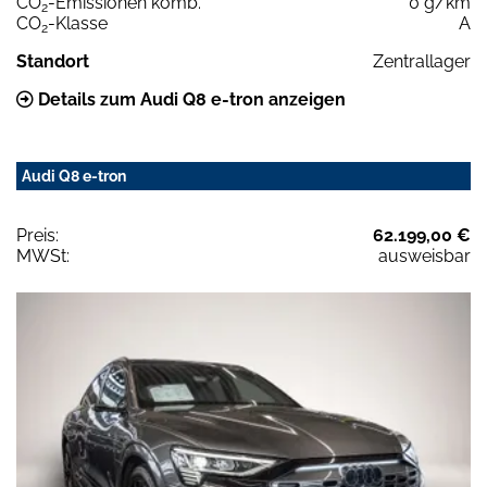
CO
-Emissionen komb.
0 g/km
2
CO
-Klasse
A
2
Standort
Zentrallager
Details zum Audi Q8 e-tron anzeigen
Audi Q8 e-tron
Preis:
62.199,00 €
MWSt:
ausweisbar