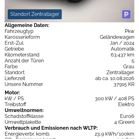
Standort Zentrallager
Allgemeine Daten:
Fahrzeugtyp
Pkw
Karosserieform
Geländewagen
Erst-Zul.
Jan / 2024
Getriebe
Automatik
Kilometerstand
63.437 km
Anzahl der Türen
5
Farbe
Grau
Standort
Zentrallager
Lieferzeit
ab ca. 10.08.2026
Unsere Nummer
37915 KR
Motor:
kW / PS
300 kW / 408 PS
Treibstoff
Elektro
Umweltnormen:
Schadstoffklasse
Euro6
Umweltplakette
4 (Green)
Verbrauch und Emissionen nach WLTP:
Energieverbr. komb.
23,9 kWh/100km