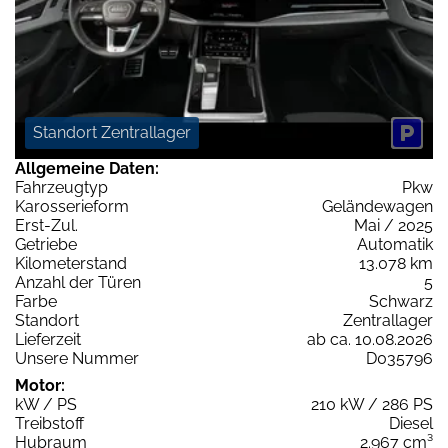
Standort Zentrallager
Allgemeine Daten:
Fahrzeugtyp
Pkw
Karosserieform
Geländewagen
Erst-Zul.
Mai / 2025
Getriebe
Automatik
Kilometerstand
13.078 km
Anzahl der Türen
5
Farbe
Schwarz
Standort
Zentrallager
Lieferzeit
ab ca. 10.08.2026
Unsere Nummer
D035796
Motor:
kW / PS
210 kW / 286 PS
Treibstoff
Diesel
Hubraum
2.967 cm³