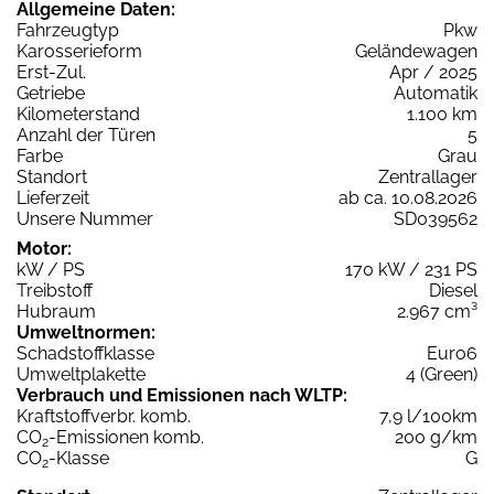
Allgemeine Daten:
Fahrzeugtyp
Pkw
Karosserieform
Geländewagen
Erst-Zul.
Apr / 2025
Getriebe
Automatik
Kilometerstand
1.100 km
Anzahl der Türen
5
Farbe
Grau
Standort
Zentrallager
Lieferzeit
ab ca. 10.08.2026
Unsere Nummer
SD039562
Motor:
kW / PS
170 kW / 231 PS
Treibstoff
Diesel
Hubraum
2.967 cm³
Umweltnormen:
Schadstoffklasse
Euro6
Umweltplakette
4 (Green)
Verbrauch und Emissionen nach WLTP:
Kraftstoffverbr. komb.
7,9 l/100km
CO
-Emissionen komb.
200 g/km
2
CO
-Klasse
G
2