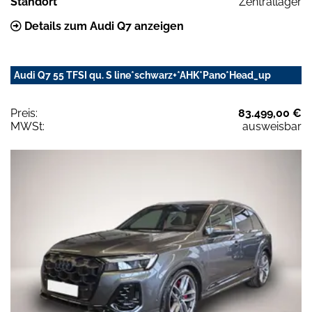
Standort
Zentrallager
Details zum Audi Q7 anzeigen
Audi Q7 55 TFSI qu. S line*schwarz+*AHK*Pano*Head_up
Preis:
83.499,00 €
MWSt:
ausweisbar