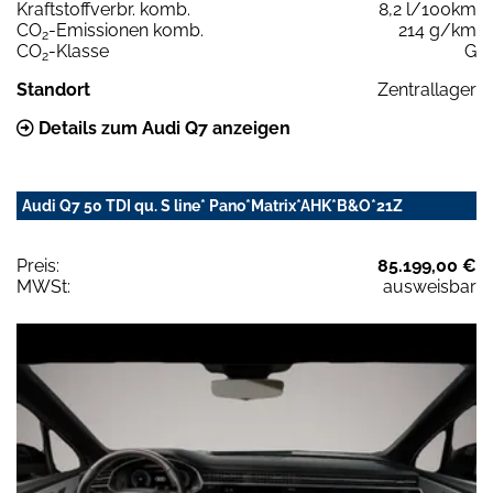
Kraftstoffverbr. komb.
8,2 l/100km
CO
-Emissionen komb.
214 g/km
2
CO
-Klasse
G
2
Standort
Zentrallager
Details zum Audi Q7 anzeigen
Audi Q7 50 TDI qu. S line* Pano*Matrix*AHK*B&O*21Z
Preis:
85.199,00 €
MWSt:
ausweisbar