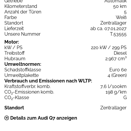
Getriebe
Automatik
Kilometerstand
50 km
Anzahl der Türen
5
Farbe
Weiß
Standort
Zentrallager
Lieferzeit
ab ca. 07.01.2027
Unsere Nummer
T.53555
Motor:
kW / PS
220 kW / 299 PS
Treibstoff
Diesel
Hubraum
2.967 cm³
Umweltnormen:
Schadstoffklasse
Euro 6e
Umweltplakette
4 (Green)
Verbrauch und Emissionen nach WLTP:
Kraftstoffverbr. komb.
7,6 l/100km
CO
-Emissionen komb.
198 g/km
2
CO
-Klasse
G
2
Standort
Zentrallager
Details zum Audi Q7 anzeigen