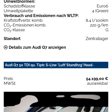
Umweltnormen:
Schadstoffklasse
Euro6
Umweltplakette
4 (Green)
Verbrauch und Emissionen nach WLTP:
Kraftstoffverbr. komb.
8,4 l/100km
CO
-Emissionen komb.
220 g/km
2
CO
-Klasse
G
2
Standort
Zentrallager
Details zum Audi Q7 anzeigen
Audi Q7 50 TDI qu. Tiptr. S-Line *Luft*Standhzg*Head-
Preis:
54.199,00 €
MWSt:
ausweisbar