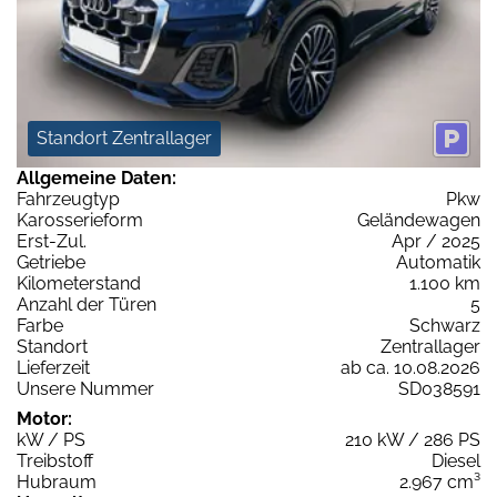
Standort Zentrallager
Allgemeine Daten:
Fahrzeugtyp
Pkw
Karosserieform
Geländewagen
Erst-Zul.
Apr / 2025
Getriebe
Automatik
Kilometerstand
1.100 km
Anzahl der Türen
5
Farbe
Schwarz
Standort
Zentrallager
Lieferzeit
ab ca. 10.08.2026
Unsere Nummer
SD038591
Motor:
kW / PS
210 kW / 286 PS
Treibstoff
Diesel
Hubraum
2.967 cm³