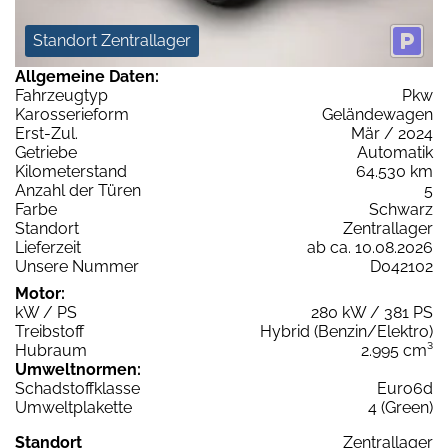
Standort Zentrallager
Allgemeine Daten:
Fahrzeugtyp
Pkw
Karosserieform
Geländewagen
Erst-Zul.
Mär / 2024
Getriebe
Automatik
Kilometerstand
64.530 km
Anzahl der Türen
5
Farbe
Schwarz
Standort
Zentrallager
Lieferzeit
ab ca. 10.08.2026
Unsere Nummer
D042102
Motor:
kW / PS
280 kW / 381 PS
Treibstoff
Hybrid (Benzin/Elektro)
Hubraum
2.995 cm³
Umweltnormen:
Schadstoffklasse
Euro6d
Umweltplakette
4 (Green)
Standort
Zentrallager