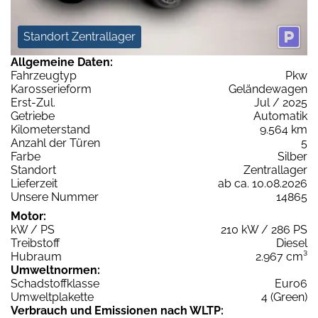
Standort Zentrallager
Allgemeine Daten:
Fahrzeugtyp
Pkw
Karosserieform
Geländewagen
Erst-Zul.
Jul / 2025
Getriebe
Automatik
Kilometerstand
9.564 km
Anzahl der Türen
5
Farbe
Silber
Standort
Zentrallager
Lieferzeit
ab ca. 10.08.2026
Unsere Nummer
14865
Motor:
kW / PS
210 kW / 286 PS
Treibstoff
Diesel
Hubraum
2.967 cm³
Umweltnormen:
Schadstoffklasse
Euro6
Umweltplakette
4 (Green)
Verbrauch und Emissionen nach WLTP: