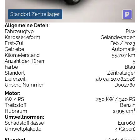
Standort Zentrallager
Allgemeine Daten:
Fahrzeugtyp
Pkw
Karosserieform
Geländewagen
Erst-Zul.
Feb / 2023
Getriebe
Automatik
Kilometerstand
55.707 km
Anzahl der Türen
5
Farbe
Blau
Standort
Zentrallager
Lieferzeit
ab ca. 10.08.2026
Unsere Nummer
D002780
Motor:
kW / PS
250 kW / 340 PS
Treibstoff
Benzin
Hubraum
2.995 cm³
Umweltnormen:
Schadstoffklasse
Euro6d
Umweltplakette
4 (Green)
Standort
Zentrallager