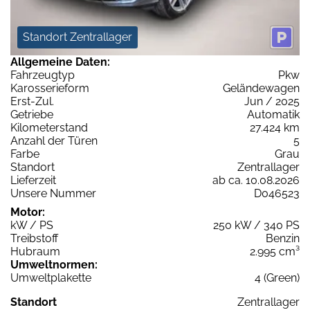
Standort Zentrallager
Allgemeine Daten:
Fahrzeugtyp
Pkw
Karosserieform
Geländewagen
Erst-Zul.
Jun / 2025
Getriebe
Automatik
Kilometerstand
27.424 km
Anzahl der Türen
5
Farbe
Grau
Standort
Zentrallager
Lieferzeit
ab ca. 10.08.2026
Unsere Nummer
D046523
Motor:
kW / PS
250 kW / 340 PS
Treibstoff
Benzin
Hubraum
2.995 cm³
Umweltnormen:
Umweltplakette
4 (Green)
Standort
Zentrallager