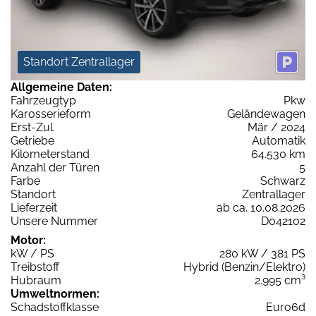
Standort Zentrallager
Allgemeine Daten:
Fahrzeugtyp
Pkw
Karosserieform
Geländewagen
Erst-Zul.
Mär / 2024
Getriebe
Automatik
Kilometerstand
64.530 km
Anzahl der Türen
5
Farbe
Schwarz
Standort
Zentrallager
Lieferzeit
ab ca. 10.08.2026
Unsere Nummer
D042102
Motor:
kW / PS
280 kW / 381 PS
Treibstoff
Hybrid (Benzin/Elektro)
Hubraum
2.995 cm³
Umweltnormen:
Schadstoffklasse
Euro6d