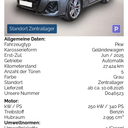
Standort Zentrallager
Allgemeine Daten:
Fahrzeugtyp
Pkw
Karosserieform
Geländewagen
Erst-Zul.
Jun / 2025
Getriebe
Automatik
Kilometerstand
27.424 km
Anzahl der Türen
5
Farbe
Grau
Standort
Zentrallager
Lieferzeit
ab ca. 10.08.2026
Unsere Nummer
D046523
Motor:
kW / PS
250 kW / 340 PS
Treibstoff
Benzin
Hubraum
2.995 cm³
Umweltnormen: