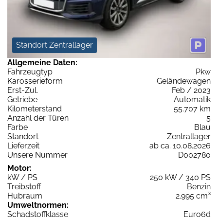
Standort Zentrallager
Allgemeine Daten:
Fahrzeugtyp
Pkw
Karosserieform
Geländewagen
Erst-Zul.
Feb / 2023
Getriebe
Automatik
Kilometerstand
55.707 km
Anzahl der Türen
5
Farbe
Blau
Standort
Zentrallager
Lieferzeit
ab ca. 10.08.2026
Unsere Nummer
D002780
Motor:
kW / PS
250 kW / 340 PS
Treibstoff
Benzin
Hubraum
2.995 cm³
Umweltnormen:
Schadstoffklasse
Euro6d