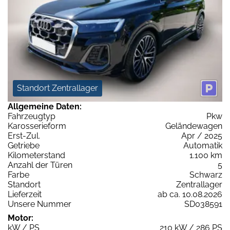
Standort Zentrallager
Allgemeine Daten:
Fahrzeugtyp
Pkw
Karosserieform
Geländewagen
Erst-Zul.
Apr / 2025
Getriebe
Automatik
Kilometerstand
1.100 km
Anzahl der Türen
5
Farbe
Schwarz
Standort
Zentrallager
Lieferzeit
ab ca. 10.08.2026
Unsere Nummer
SD038591
Motor:
kW / PS
210 kW / 286 PS