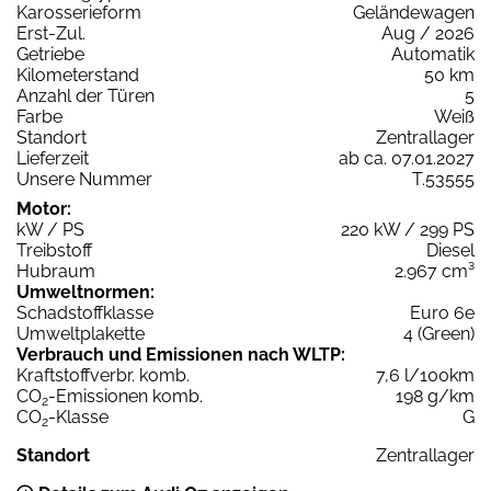
Karosserieform
Geländewagen
Erst-Zul.
Aug / 2026
Getriebe
Automatik
Kilometerstand
50 km
Anzahl der Türen
5
Farbe
Weiß
Standort
Zentrallager
Lieferzeit
ab ca. 07.01.2027
Unsere Nummer
T.53555
Motor:
kW / PS
220 kW / 299 PS
Treibstoff
Diesel
Hubraum
2.967 cm³
Umweltnormen:
Schadstoffklasse
Euro 6e
Umweltplakette
4 (Green)
Verbrauch und Emissionen nach WLTP:
Kraftstoffverbr. komb.
7,6 l/100km
CO
-Emissionen komb.
198 g/km
2
CO
-Klasse
G
2
Standort
Zentrallager