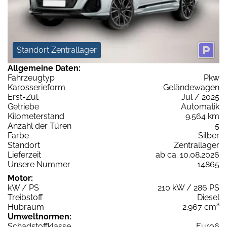
Standort Zentrallager
Allgemeine Daten:
Fahrzeugtyp
Pkw
Karosserieform
Geländewagen
Erst-Zul.
Jul / 2025
Getriebe
Automatik
Kilometerstand
9.564 km
Anzahl der Türen
5
Farbe
Silber
Standort
Zentrallager
Lieferzeit
ab ca. 10.08.2026
Unsere Nummer
14865
Motor:
kW / PS
210 kW / 286 PS
Treibstoff
Diesel
Hubraum
2.967 cm³
Umweltnormen:
Schadstoffklasse
Euro6