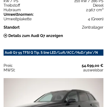
kW / PS
210 kW / 286 PS
Treibstoff
Diesel
Hubraum
2.967 cm³
Umweltnormen:
Umweltplakette
4 (Green)
Standort
Zentrallager
Details zum Audi Q7 anzeigen
Audi Q7 55 TFSI Q Tip. S line LED/Luft/ACC/HuD/360°/N
Preis:
54.699,00 €
MWSt:
ausweisbar