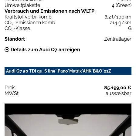
Umweltplakette
4 (Green)
Verbrauch und Emissionen nach WLTP:
Kraftstoffverbr. komb.
8,2 l/100km
CO
-Emissionen komb.
214 g/km
2
CO
-Klasse
G
2
Standort
Zentrallager
Details zum Audi Q7 anzeigen
Audi Q7 50 TDI qu. S line* Pano*Matrix*AHK*B&O*21Z
Preis:
85.199,00 €
MWSt:
ausweisbar