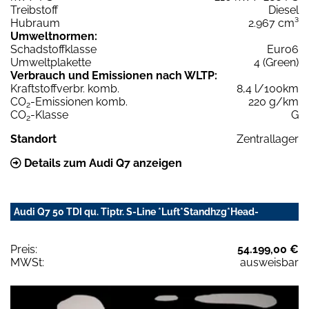
Treibstoff
Diesel
Hubraum
2.967 cm³
Umweltnormen:
Schadstoffklasse
Euro6
Umweltplakette
4 (Green)
Verbrauch und Emissionen nach WLTP:
Kraftstoffverbr. komb.
8,4 l/100km
CO
-Emissionen komb.
220 g/km
2
CO
-Klasse
G
2
Standort
Zentrallager
Details zum Audi Q7 anzeigen
Audi Q7 50 TDI qu. Tiptr. S-Line *Luft*Standhzg*Head-
Preis:
54.199,00 €
MWSt:
ausweisbar