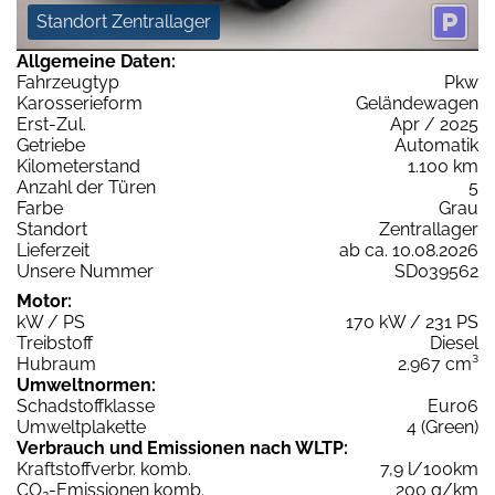
Standort Zentrallager
Allgemeine Daten:
Fahrzeugtyp
Pkw
Karosserieform
Geländewagen
Erst-Zul.
Apr / 2025
Getriebe
Automatik
Kilometerstand
1.100 km
Anzahl der Türen
5
Farbe
Grau
Standort
Zentrallager
Lieferzeit
ab ca. 10.08.2026
Unsere Nummer
SD039562
Motor:
kW / PS
170 kW / 231 PS
Treibstoff
Diesel
Hubraum
2.967 cm³
Umweltnormen:
Schadstoffklasse
Euro6
Umweltplakette
4 (Green)
Verbrauch und Emissionen nach WLTP:
Kraftstoffverbr. komb.
7,9 l/100km
CO
-Emissionen komb.
200 g/km
2