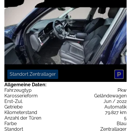
Standort Zentrallager
Allgemeine Daten:
Fahrzeugtyp
Pkw
Karosserieform
Geländewagen
Erst-Zul.
Jun / 2022
Getriebe
Automatik
Kilometerstand
79.827 km
Anzahl der Türen
5
Farbe
Blau
Standort
Zentrallager