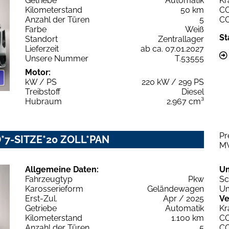
Getriebe
Automatik
Kr
Kilometerstand
50 km
C
Anzahl der Türen
5
C
Farbe
Weiß
St
Standort
Zentrallager
Lieferzeit
ab ca. 07.01.2027
Unsere Nummer
T.53555
Motor:
kW / PS
220 kW / 299 PS
Treibstoff
Diesel
Hubraum
2.967 cm³
Pr
ED*7-SITZE*20 ZOLL*PAN
M
Allgemeine Daten:
U
Fahrzeugtyp
Pkw
Sc
Karosserieform
Geländewagen
Um
Erst-Zul.
Apr / 2025
Ve
Getriebe
Automatik
Kr
Kilometerstand
1.100 km
C
Anzahl der Türen
5
C