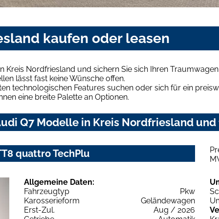
iesland kaufen oder leasen
n Kreis Nordfriesland und sichern Sie sich Ihren Traumwagen
len lässt fast keine Wünsche offen.
en technologischen Features suchen oder sich für ein preiswe
hnen eine breite Palette an Optionen.
di Q7 Modelle in Kreis Nordfriesland und 
Pr
 TT8 quattro TechPlu
M
Allgemeine Daten:
U
Fahrzeugtyp
Pkw
Sc
Karosserieform
Geländewagen
Um
Erst-Zul.
Aug / 2026
Ve