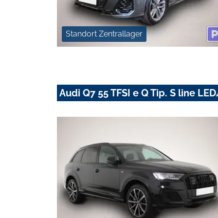
Standort Zentrallager
Audi Q7 55 TFSI e Q Tip. S line 