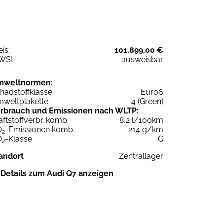
eis:
101.899,00 €
WSt:
ausweisbar
mweltnormen:
hadstoffklasse
Euro6
weltplakette
4 (Green)
rbrauch und Emissionen nach WLTP:
aftstoffverbr. komb.
8,2 l/100km
O
-Emissionen komb.
214 g/km
2
O
-Klasse
G
2
andort
Zentrallager
Details zum Audi Q7 anzeigen