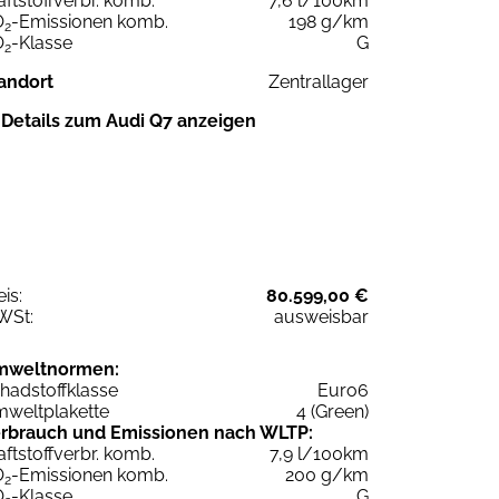
aftstoffverbr. komb.
7,6 l/100km
O
-Emissionen komb.
198 g/km
2
O
-Klasse
G
2
andort
Zentrallager
Details zum Audi Q7 anzeigen
eis:
80.599,00 €
WSt:
ausweisbar
mweltnormen:
hadstoffklasse
Euro6
weltplakette
4 (Green)
rbrauch und Emissionen nach WLTP:
aftstoffverbr. komb.
7,9 l/100km
O
-Emissionen komb.
200 g/km
2
O
-Klasse
G