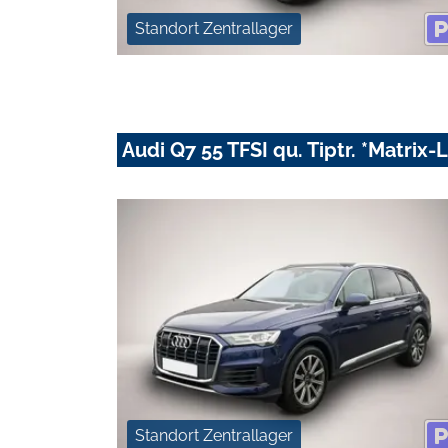
Standort Zentrallager
Audi Q7 55 TFSI qu. Tiptr. *Matrix
Standort Zentrallager