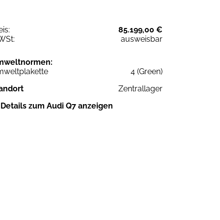
eis:
85.199,00 €
WSt:
ausweisbar
mweltnormen:
weltplakette
4 (Green)
andort
Zentrallager
Details zum Audi Q7 anzeigen