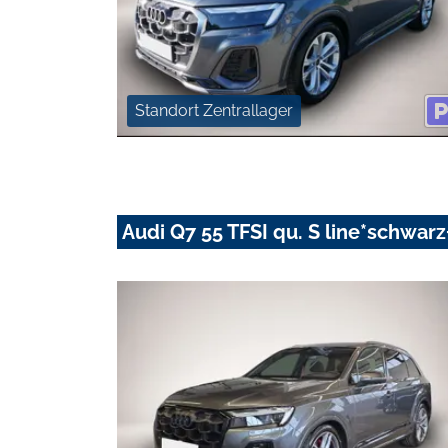
Standort Zentrallager
Audi Q7 55 TFSI qu. S line*schwa