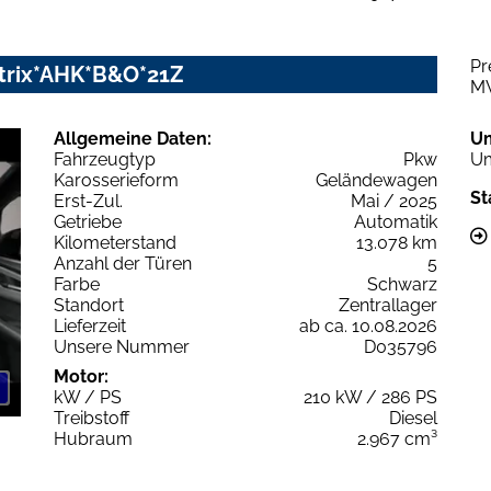
Pr
Matrix*AHK*B&O*21Z
M
Allgemeine Daten:
U
Fahrzeugtyp
Pkw
Um
Karosserieform
Geländewagen
St
Erst-Zul.
Mai / 2025
Getriebe
Automatik
Kilometerstand
13.078 km
Anzahl der Türen
5
Farbe
Schwarz
Standort
Zentrallager
Lieferzeit
ab ca. 10.08.2026
Unsere Nummer
D035796
Motor:
kW / PS
210 kW / 286 PS
Treibstoff
Diesel
Hubraum
2.967 cm³