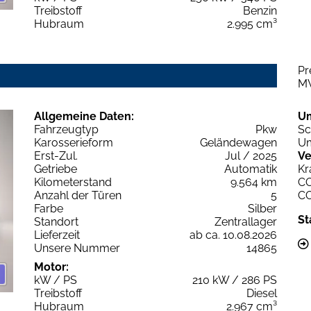
Treibstoff
Benzin
Hubraum
2.995 cm³
Pr
M
Allgemeine Daten:
U
Fahrzeugtyp
Pkw
Sc
Karosserieform
Geländewagen
Um
Erst-Zul.
Jul / 2025
Ve
Getriebe
Automatik
Kr
Kilometerstand
9.564 km
C
Anzahl der Türen
5
C
Farbe
Silber
St
Standort
Zentrallager
Lieferzeit
ab ca. 10.08.2026
Unsere Nummer
14865
Motor:
kW / PS
210 kW / 286 PS
Treibstoff
Diesel
Hubraum
2.967 cm³