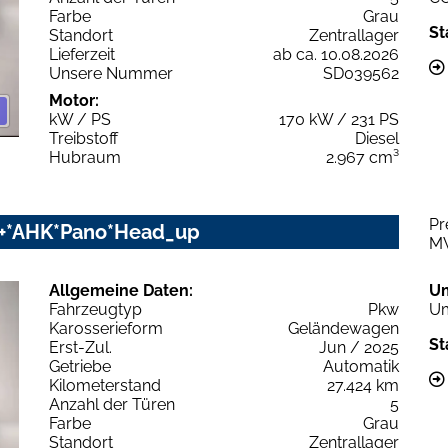
Farbe
Grau
St
Standort
Zentrallager
Lieferzeit
ab ca. 10.08.2026
Unsere Nummer
SD039562
Motor:
kW / PS
170 kW / 231 PS
Treibstoff
Diesel
Hubraum
2.967 cm³
Pr
rz+*AHK*Pano*Head_up
M
Allgemeine Daten:
U
Fahrzeugtyp
Pkw
Um
Karosserieform
Geländewagen
St
Erst-Zul.
Jun / 2025
Getriebe
Automatik
Kilometerstand
27.424 km
Anzahl der Türen
5
Farbe
Grau
Standort
Zentrallager