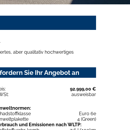
.
rtes, aber qualitativ hochwertiges
fordern Sie Ihr Angebot an
eis:
92.999,00 €
WSt:
ausweisbar
mweltnormen:
hadstoffklasse
Euro 6e
weltplakette
4 (Green)
rbrauch und Emissionen nach WLTP: