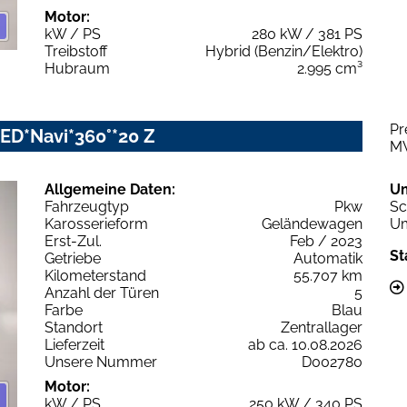
Motor:
kW / PS
280 kW / 381 PS
Treibstoff
Hybrid (Benzin/Elektro)
Hubraum
2.995 cm³
Pr
-LED*Navi*360°*20 Z
M
Allgemeine Daten:
U
Fahrzeugtyp
Pkw
Sc
Karosserieform
Geländewagen
Um
Erst-Zul.
Feb / 2023
St
Getriebe
Automatik
Kilometerstand
55.707 km
Anzahl der Türen
5
Farbe
Blau
Standort
Zentrallager
Lieferzeit
ab ca. 10.08.2026
Unsere Nummer
D002780
Motor:
kW / PS
250 kW / 340 PS