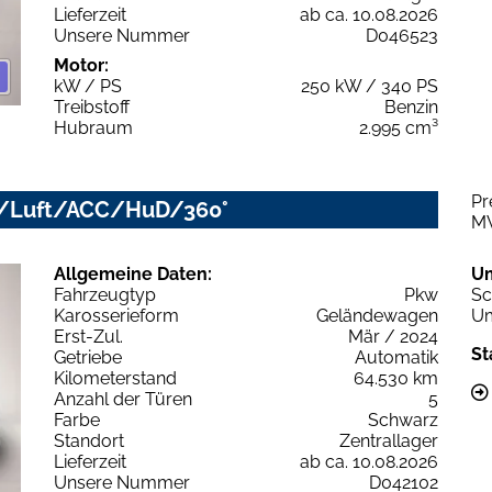
Lieferzeit
ab ca. 10.08.2026
Unsere Nummer
D046523
Motor:
kW / PS
250 kW / 340 PS
Treibstoff
Benzin
Hubraum
2.995 cm³
Pr
LED/Luft/ACC/HuD/360°
M
Allgemeine Daten:
U
Fahrzeugtyp
Pkw
Sc
Karosserieform
Geländewagen
Um
Erst-Zul.
Mär / 2024
St
Getriebe
Automatik
Kilometerstand
64.530 km
Anzahl der Türen
5
Farbe
Schwarz
Standort
Zentrallager
Lieferzeit
ab ca. 10.08.2026
Unsere Nummer
D042102