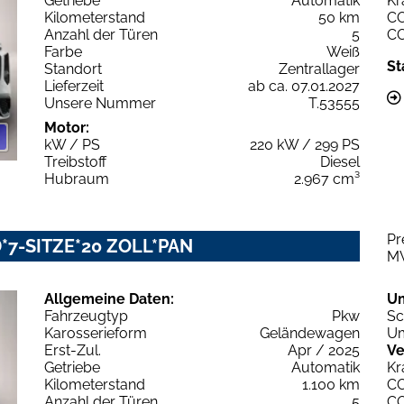
Getriebe
Automatik
Kr
Kilometerstand
50 km
C
Anzahl der Türen
5
C
Farbe
Weiß
St
Standort
Zentrallager
Lieferzeit
ab ca. 07.01.2027
Unsere Nummer
T.53555
Motor:
kW / PS
220 kW / 299 PS
Treibstoff
Diesel
Hubraum
2.967 cm³
Pr
ED*7-SITZE*20 ZOLL*PAN
M
Allgemeine Daten:
U
Fahrzeugtyp
Pkw
Sc
Karosserieform
Geländewagen
Um
Erst-Zul.
Apr / 2025
Ve
Getriebe
Automatik
Kr
Kilometerstand
1.100 km
C
Anzahl der Türen
5
C