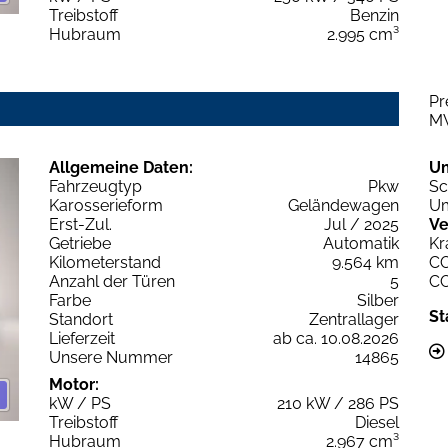
Treibstoff
Benzin
Hubraum
2.995 cm³
Pr
M
Allgemeine Daten:
U
Fahrzeugtyp
Pkw
Sc
Karosserieform
Geländewagen
Um
Erst-Zul.
Jul / 2025
Ve
Getriebe
Automatik
Kr
Kilometerstand
9.564 km
C
Anzahl der Türen
5
C
Farbe
Silber
St
Standort
Zentrallager
Lieferzeit
ab ca. 10.08.2026
Unsere Nummer
14865
Motor:
kW / PS
210 kW / 286 PS
Treibstoff
Diesel
Hubraum
2.967 cm³