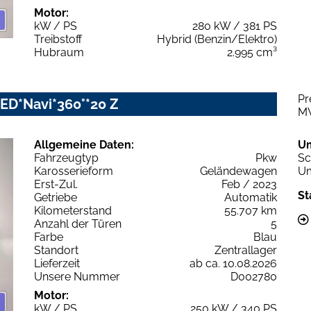
Motor:
kW / PS
280 kW / 381 PS
Treibstoff
Hybrid (Benzin/Elektro)
Hubraum
2.995 cm³
Pr
-LED*Navi*360°*20 Z
M
Allgemeine Daten:
U
Fahrzeugtyp
Pkw
Sc
Karosserieform
Geländewagen
Um
Erst-Zul.
Feb / 2023
St
Getriebe
Automatik
Kilometerstand
55.707 km
Anzahl der Türen
5
Farbe
Blau
Standort
Zentrallager
Lieferzeit
ab ca. 10.08.2026
Unsere Nummer
D002780
Motor:
kW / PS
250 kW / 340 PS