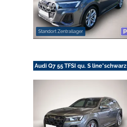
Standort Zentrallager
Audi Q7 55 TFSI qu. S line*schwa