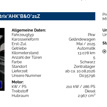
Pr
Matrix*AHK*B&O*21Z
M
Allgemeine Daten:
U
Fahrzeugtyp
Pkw
Um
Karosserieform
Geländewagen
St
Erst-Zul.
Mai / 2025
Getriebe
Automatik
Kilometerstand
13.078 km
Anzahl der Türen
5
Farbe
Schwarz
Standort
Zentrallager
Lieferzeit
ab ca. 10.08.2026
Unsere Nummer
D035796
Motor:
kW / PS
210 kW / 286 PS
Treibstoff
Diesel
Hubraum
2.967 cm³