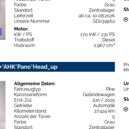
Farbe
Grau
St
Standort
Zentrallager
Lieferzeit
ab ca. 10.08.2026
Unsere Nummer
SD039562
Motor:
kW / PS
170 kW / 231 PS
Treibstoff
Diesel
Hubraum
2.967 cm³
Pr
rz+*AHK*Pano*Head_up
M
Allgemeine Daten:
U
Fahrzeugtyp
Pkw
Um
Karosserieform
Geländewagen
St
Erst-Zul.
Jun / 2025
Getriebe
Automatik
Kilometerstand
27.424 km
Anzahl der Türen
5
Farbe
Grau
Standort
Zentrallager