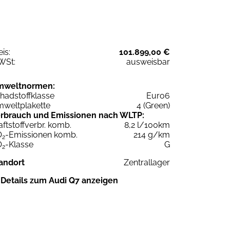
eis:
101.899,00 €
WSt:
ausweisbar
mweltnormen:
hadstoffklasse
Euro6
weltplakette
4 (Green)
rbrauch und Emissionen nach WLTP:
aftstoffverbr. komb.
8,2 l/100km
O
-Emissionen komb.
214 g/km
2
O
-Klasse
G
2
andort
Zentrallager
Details zum Audi Q7 anzeigen