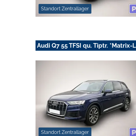
Standort Zentrallager
Audi Q7 55 TFSI qu. Tiptr. *Matrix
Standort Zentrallager