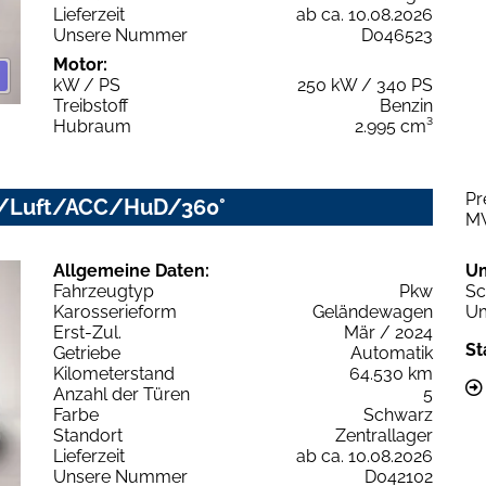
Lieferzeit
ab ca. 10.08.2026
Unsere Nummer
D046523
Motor:
kW / PS
250 kW / 340 PS
Treibstoff
Benzin
Hubraum
2.995 cm³
Pr
LED/Luft/ACC/HuD/360°
M
Allgemeine Daten:
U
Fahrzeugtyp
Pkw
Sc
Karosserieform
Geländewagen
Um
Erst-Zul.
Mär / 2024
St
Getriebe
Automatik
Kilometerstand
64.530 km
Anzahl der Türen
5
Farbe
Schwarz
Standort
Zentrallager
Lieferzeit
ab ca. 10.08.2026
Unsere Nummer
D042102