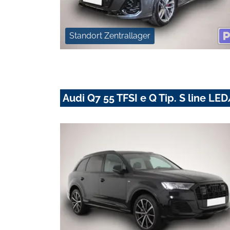
Standort Zentrallager
Audi Q7 55 TFSI e Q Tip. S line 