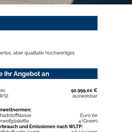
rtes, aber qualitativ hochwertiges
e Ihr Angebot an
eis:
92.999,00 €
WSt:
ausweisbar
mweltnormen:
hadstoffklasse
Euro 6e
weltplakette
4 (Green)
rbrauch und Emissionen nach WLTP: