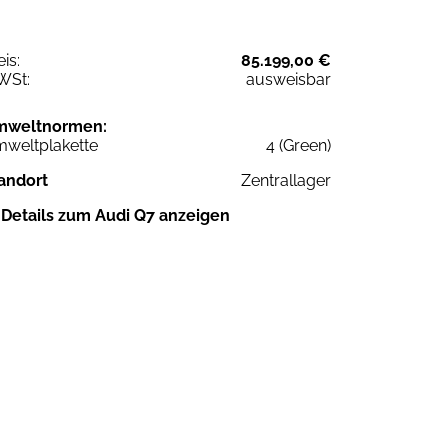
eis:
85.199,00 €
WSt:
ausweisbar
mweltnormen:
weltplakette
4 (Green)
andort
Zentrallager
Details zum Audi Q7 anzeigen