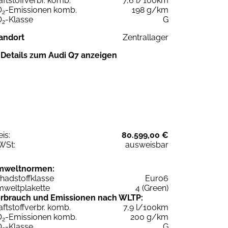
aftstoffverbr. komb.
7,6 l/100km
O
-Emissionen komb.
198 g/km
2
O
-Klasse
G
2
andort
Zentrallager
Details zum Audi Q7 anzeigen
eis:
80.599,00 €
WSt:
ausweisbar
mweltnormen:
hadstoffklasse
Euro6
weltplakette
4 (Green)
rbrauch und Emissionen nach WLTP:
aftstoffverbr. komb.
7,9 l/100km
O
-Emissionen komb.
200 g/km
2
O
-Klasse
G