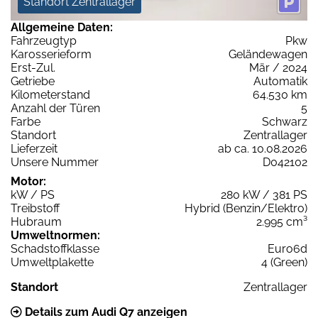
Standort Zentrallager
Allgemeine Daten:
Fahrzeugtyp
Pkw
Karosserieform
Geländewagen
Erst-Zul.
Mär / 2024
Getriebe
Automatik
Kilometerstand
64.530 km
Anzahl der Türen
5
Farbe
Schwarz
Standort
Zentrallager
Lieferzeit
ab ca. 10.08.2026
Unsere Nummer
D042102
Motor:
kW / PS
280 kW / 381 PS
Treibstoff
Hybrid (Benzin/Elektro)
Hubraum
2.995 cm³
Umweltnormen:
Schadstoffklasse
Euro6d
Umweltplakette
4 (Green)
Standort
Zentrallager
Details zum Audi Q7 anzeigen