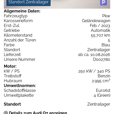
Standort Zentrallager
Allgemeine Daten:
Fahrzeugtyp
Pkw
Karosserieform
Geländewagen
Erst-Zul.
Feb / 2023
Getriebe
Automatik
Kilometerstand
55.707 km
Anzahl der Türen
5
Farbe
Blau
Standort
Zentrallager
Lieferzeit
ab ca. 10.08.2026
Unsere Nummer
D002780
Motor:
kW / PS
250 kW / 340 PS
Treibstoff
Benzin
Hubraum
2.995 cm³
Umweltnormen:
Schadstoffklasse
Euro6d
Umweltplakette
4 (Green)
Standort
Zentrallager
Details zum Audi Q7 anzeigen