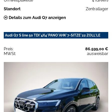
Umweltplakette
4 (Green)
Standort
Zentrallager
Details zum Audi Q7 anzeigen
Audi Q7 S line 50 TDI*4X4*PANO*AHK*7-SITZE*22 ZOLL*LE
Preis:
86.599,00 €
MWSt:
ausweisbar