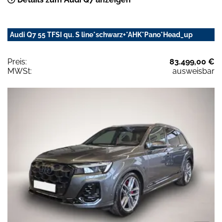
Audi Q7 55 TFSI qu. S line*schwarz+*AHK*Pano*Head_up
Preis:
83.499,00 €
MWSt:
ausweisbar