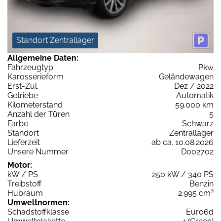
Standort Zentrallager
Allgemeine Daten:
Fahrzeugtyp
Pkw
Karosserieform
Geländewagen
Erst-Zul.
Dez / 2022
Getriebe
Automatik
Kilometerstand
59.000 km
Anzahl der Türen
5
Farbe
Schwarz
Standort
Zentrallager
Lieferzeit
ab ca. 10.08.2026
Unsere Nummer
D002702
Motor:
kW / PS
250 kW / 340 PS
Treibstoff
Benzin
Hubraum
2.995 cm³
Umweltnormen:
Schadstoffklasse
Euro6d