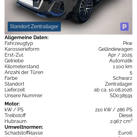
Standort Zentrallager
Allgemeine Daten:
Fahrzeugtyp
Pkw
Karosserieform
Geländewagen
Erst-Zul.
Apr / 2025
Getriebe
Automatik
Kilometerstand
1.100 km
Anzahl der Türen
5
Farbe
Schwarz
Standort
Zentrallager
Lieferzeit
ab ca. 10.08.2026
Unsere Nummer
SD038591
Motor:
kW / PS
210 kW / 286 PS
Treibstoff
Diesel
Hubraum
2.967 cm³
Umweltnormen:
Schadstoffklasse
Euro6