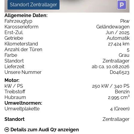
Standort Zentrallager
Allgemeine Daten:
Fahrzeugtyp
Pkw
Karosserieform
Geländewagen
Erst-Zul.
Jun / 2025
Getriebe
Automatik
Kilometerstand
27.424 km
Anzahl der Türen
5
Farbe
Grau
Standort
Zentrallager
Lieferzeit
ab ca. 10.08.2026
Unsere Nummer
D046523
Motor:
kW / PS
250 kW / 340 PS
Treibstoff
Benzin
Hubraum
2.995 cm³
Umweltnormen:
Umweltplakette
4 (Green)
Standort
Zentrallager
Details zum Audi Q7 anzeigen