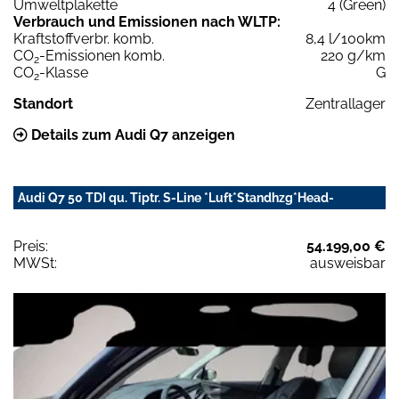
Umweltplakette
4 (Green)
Verbrauch und Emissionen nach WLTP:
Kraftstoffverbr. komb.
8,4 l/100km
CO
-Emissionen komb.
220 g/km
2
CO
-Klasse
G
2
Standort
Zentrallager
Details zum Audi Q7 anzeigen
Audi Q7 50 TDI qu. Tiptr. S-Line *Luft*Standhzg*Head-
Preis:
54.199,00 €
MWSt:
ausweisbar