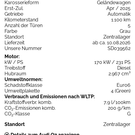
Karosserieform
Geländewagen
Erst-Zul.
Apr / 2025
Getriebe
Automatik
Kilometerstand
1.100 km
Anzahl der Türen
5
Farbe
Grau
Standort
Zentrallager
Lieferzeit
ab ca. 10.08.2026
Unsere Nummer
SD039562
Motor:
kW / PS
170 kW / 231 PS
Treibstoff
Diesel
Hubraum
2.967 cm³
Umweltnormen:
Schadstoffklasse
Euro6
Umweltplakette
4 (Green)
Verbrauch und Emissionen nach WLTP:
Kraftstoffverbr. komb.
7,9 l/100km
CO
-Emissionen komb.
200 g/km
2
CO
-Klasse
G
2
Standort
Zentrallager
Details zum Audi Q7 anzeigen