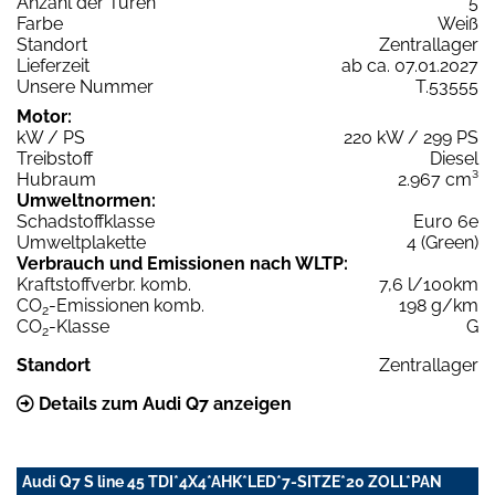
Anzahl der Türen
5
Farbe
Weiß
Standort
Zentrallager
Lieferzeit
ab ca. 07.01.2027
Unsere Nummer
T.53555
Motor:
kW / PS
220 kW / 299 PS
Treibstoff
Diesel
Hubraum
2.967 cm³
Umweltnormen:
Schadstoffklasse
Euro 6e
Umweltplakette
4 (Green)
Verbrauch und Emissionen nach WLTP:
Kraftstoffverbr. komb.
7,6 l/100km
CO
-Emissionen komb.
198 g/km
2
CO
-Klasse
G
2
Standort
Zentrallager
Details zum Audi Q7 anzeigen
Audi Q7 S line 45 TDI*4X4*AHK*LED*7-SITZE*20 ZOLL*PAN