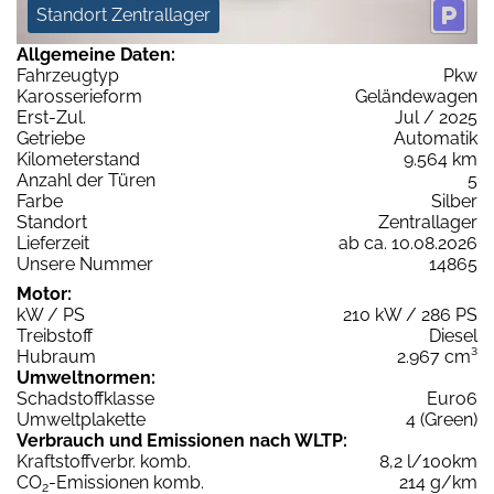
Standort Zentrallager
Allgemeine Daten:
Fahrzeugtyp
Pkw
Karosserieform
Geländewagen
Erst-Zul.
Jul / 2025
Getriebe
Automatik
Kilometerstand
9.564 km
Anzahl der Türen
5
Farbe
Silber
Standort
Zentrallager
Lieferzeit
ab ca. 10.08.2026
Unsere Nummer
14865
Motor:
kW / PS
210 kW / 286 PS
Treibstoff
Diesel
Hubraum
2.967 cm³
Umweltnormen:
Schadstoffklasse
Euro6
Umweltplakette
4 (Green)
Verbrauch und Emissionen nach WLTP:
Kraftstoffverbr. komb.
8,2 l/100km
CO
-Emissionen komb.
214 g/km
2