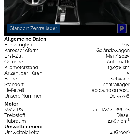
Standort Zentrallager
Allgemeine Daten:
Fahrzeugtyp
Pkw
Karosserieform
Geländewagen
Erst-Zul.
Mai / 2025
Getriebe
Automatik
Kilometerstand
13.078 km
Anzahl der Türen
5
Farbe
Schwarz
Standort
Zentrallager
Lieferzeit
ab ca. 10.08.2026
Unsere Nummer
D035796
Motor:
kW / PS
210 kW / 286 PS
Treibstoff
Diesel
Hubraum
2.967 cm³
Umweltnormen:
Umweltplakette
4 (Green)