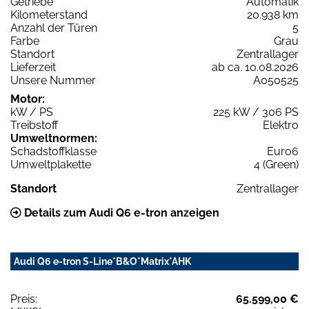
Getriebe
Automatik
Kilometerstand
20.938 km
Anzahl der Türen
5
Farbe
Grau
Standort
Zentrallager
Lieferzeit
ab ca. 10.08.2026
Unsere Nummer
A050525
Motor:
kW / PS
225 kW / 306 PS
Treibstoff
Elektro
Umweltnormen:
Schadstoffklasse
Euro6
Umweltplakette
4 (Green)
Standort
Zentrallager
Details zum Audi Q6 e-tron anzeigen
Audi Q6 e-tron S-Line*B&O*Matrix*AHK
Preis:
65.599,00 €