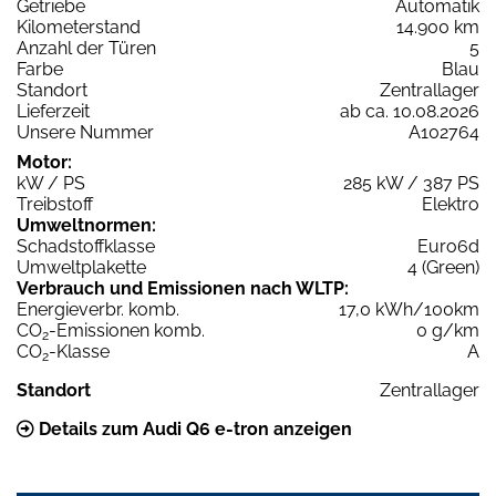
Getriebe
Automatik
Kilometerstand
14.900 km
Anzahl der Türen
5
Farbe
Blau
Standort
Zentrallager
Lieferzeit
ab ca. 10.08.2026
Unsere Nummer
A102764
Motor:
kW / PS
285 kW / 387 PS
Treibstoff
Elektro
Umweltnormen:
Schadstoffklasse
Euro6d
Umweltplakette
4 (Green)
Verbrauch und Emissionen nach WLTP:
Energieverbr. komb.
17,0 kWh/100km
CO
-Emissionen komb.
0 g/km
2
CO
-Klasse
A
2
Standort
Zentrallager
Details zum Audi Q6 e-tron anzeigen