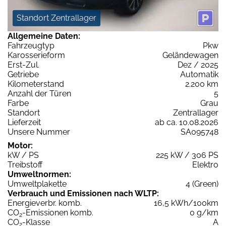
Standort Zentrallager
Allgemeine Daten:
Fahrzeugtyp
Pkw
Karosserieform
Geländewagen
Erst-Zul.
Dez / 2025
Getriebe
Automatik
Kilometerstand
2.200 km
Anzahl der Türen
5
Farbe
Grau
Standort
Zentrallager
Lieferzeit
ab ca. 10.08.2026
Unsere Nummer
SA095748
Motor:
kW / PS
225 kW / 306 PS
Treibstoff
Elektro
Umweltnormen:
Umweltplakette
4 (Green)
Verbrauch und Emissionen nach WLTP:
Energieverbr. komb.
16,5 kWh/100km
CO
-Emissionen komb.
0 g/km
2
CO
-Klasse
A
2