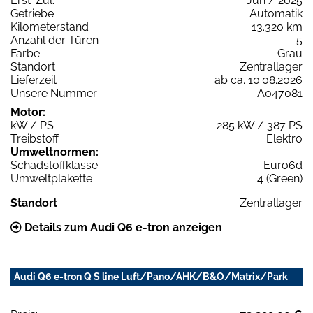
Erst-Zul.
Jun / 2025
Getriebe
Automatik
Kilometerstand
13.320 km
Anzahl der Türen
5
Farbe
Grau
Standort
Zentrallager
Lieferzeit
ab ca. 10.08.2026
Unsere Nummer
A047081
Motor:
kW / PS
285 kW / 387 PS
Treibstoff
Elektro
Umweltnormen:
Schadstoffklasse
Euro6d
Umweltplakette
4 (Green)
Standort
Zentrallager
Details zum Audi Q6 e-tron anzeigen
Audi Q6 e-tron Q S line Luft/Pano/AHK/B&O/Matrix/Park