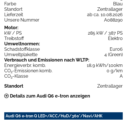
Farbe
Blau
Standort
Zentrallager
Lieferzeit
ab ca. 10.08.2026
Unsere Nummer
A088290
Motor:
kW / PS
285 kW / 387 PS
Treibstoff
Elektro
Umweltnormen:
Schadstoffklasse
Euro6
Umweltplakette
4 (Green)
Verbrauch und Emissionen nach WLTP:
Energieverbr. komb.
18,9 kWh/100km
CO
-Emissionen komb.
0 g/km
2
CO
-Klasse
A
2
Standort
Zentrallager
Details zum Audi Q6 e-tron anzeigen
Audi Q6 e-tron Q LED+/ACC/HuD/360°/Navi/AHK