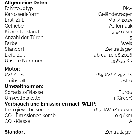
Allgemeine Daten:
Fahrzeugtyp
Pkw
Karosserieform
Geländewagen
Erst-Zul.
Mai / 2025
Getriebe
Automatik
Kilometerstand
3.940 km
Anzahl der Türen
5
Farbe
Weiß
Standort
Zentrallager
Lieferzeit
ab ca. 10.08.2026
Unsere Nummer
35855 KR
Motor:
kW / PS
185 kW / 252 PS
Treibstoff
Elektro
Umweltnormen:
Schadstoffklasse
Euro6
Umweltplakette
4 (Green)
Verbrauch und Emissionen nach WLTP:
Energieverbr. komb.
16,2 kWh/100km
CO
-Emissionen komb.
0 g/km
2
CO
-Klasse
A
2
Standort
Zentrallager