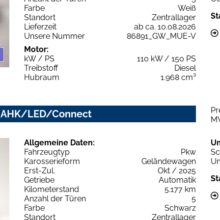
Farbe
Weiß
St
Standort
Zentrallager
Lieferzeit
ab ca. 10.08.2026
Unsere Nummer
86891_GW_MUE-V
Motor:
kW / PS
110 kW / 150 PS
Treibstoff
Diesel
Hubraum
1.968 cm³
Pr
ed AHK/LED/Connect
M
Allgemeine Daten:
U
Fahrzeugtyp
Pkw
Sc
Karosserieform
Geländewagen
Um
Erst-Zul.
Okt / 2025
St
Getriebe
Automatik
Kilometerstand
5.177 km
Anzahl der Türen
5
Farbe
Schwarz
Standort
Zentrallager