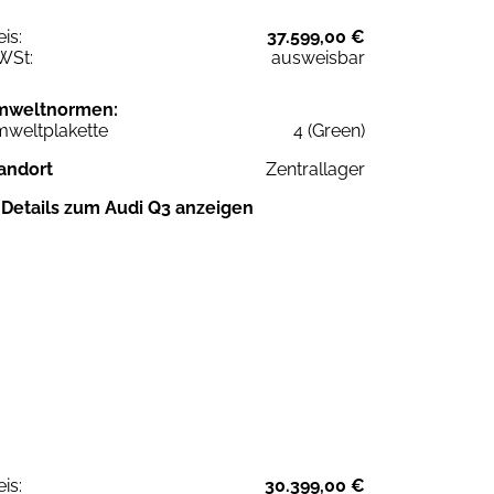
eis:
37.599,00 €
WSt:
ausweisbar
mweltnormen:
weltplakette
4 (Green)
andort
Zentrallager
Details zum Audi Q3 anzeigen
eis:
30.399,00 €