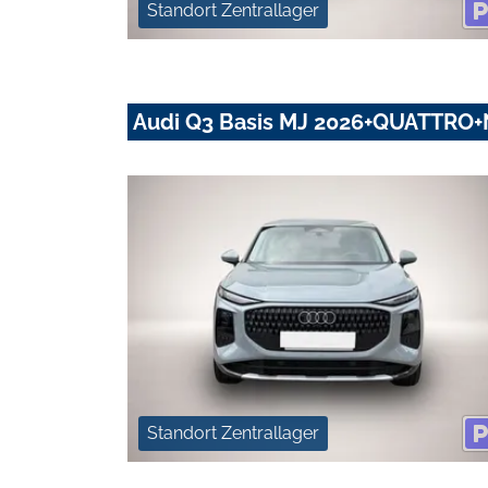
Standort Zentrallager
Audi Q3 Basis MJ 2026+QUATTRO+
Standort Zentrallager