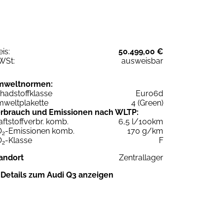
eis:
50.499,00 €
WSt:
ausweisbar
mweltnormen:
hadstoffklasse
Euro6d
weltplakette
4 (Green)
rbrauch und Emissionen nach WLTP:
aftstoffverbr. komb.
6,5 l/100km
O
-Emissionen komb.
170 g/km
2
O
-Klasse
F
2
andort
Zentrallager
Details zum Audi Q3 anzeigen