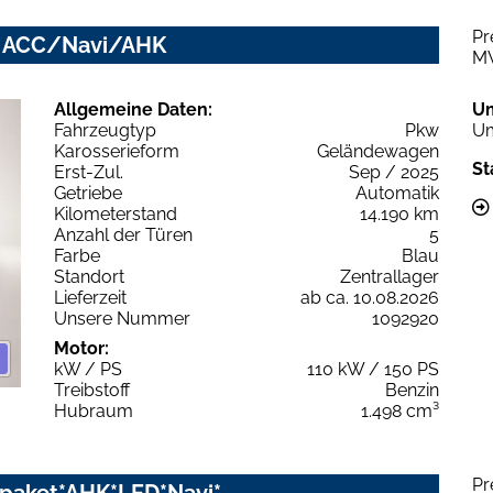
Pr
ed ACC/Navi/AHK
M
Allgemeine Daten:
U
Fahrzeugtyp
Pkw
Um
Karosserieform
Geländewagen
St
Erst-Zul.
Sep / 2025
Getriebe
Automatik
Kilometerstand
14.190 km
Anzahl der Türen
5
Farbe
Blau
Standort
Zentrallager
Lieferzeit
ab ca. 10.08.2026
Unsere Nummer
1092920
Motor:
kW / PS
110 kW / 150 PS
Treibstoff
Benzin
Hubraum
1.498 cm³
Pr
zpaket*AHK*LED*Navi*