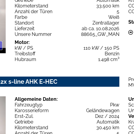
Getriebe
Automatik
Kr
Kilometerstand
33.500 km
C
Anzahl der Türen
5
C
Farbe
Weiß
St
Standort
Zentrallager
Lieferzeit
ab ca. 10.08.2026
Unsere Nummer
88665_GW_MAN
Motor:
kW / PS
110 kW / 150 PS
Treibstoff
Benzin
Hubraum
1.498 cm³
Pr
 2x s-line AHK E-HEC
M
Allgemeine Daten:
U
Fahrzeugtyp
Pkw
Sc
Karosserieform
Geländewagen
Um
Erst-Zul.
Dez / 2024
Ve
Getriebe
Automatik
Kr
Kilometerstand
30.450 km
C
Anzahl der Türen
5
C