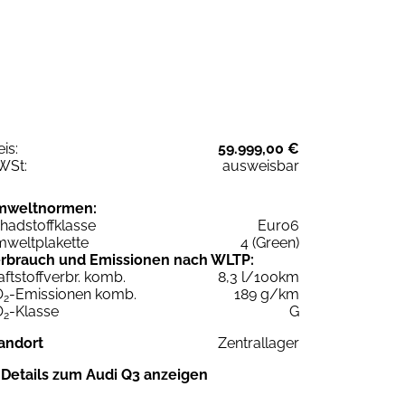
eis:
59.999,00 €
WSt:
ausweisbar
mweltnormen:
hadstoffklasse
Euro6
weltplakette
4 (Green)
rbrauch und Emissionen nach WLTP:
aftstoffverbr. komb.
8,3 l/100km
O
-Emissionen komb.
189 g/km
2
O
-Klasse
G
2
andort
Zentrallager
Details zum Audi Q3 anzeigen