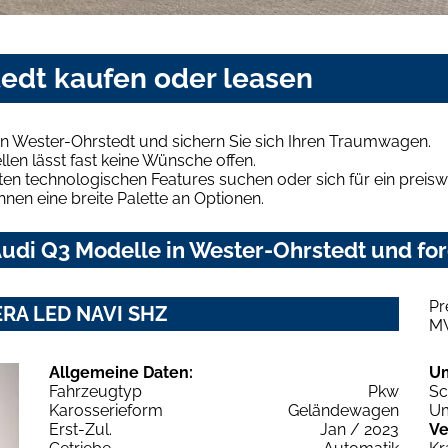
tedt kaufen oder leasen
n Wester-Ohrstedt und sichern Sie sich Ihren Traumwagen.
len lässt fast keine Wünsche offen.
en technologischen Features suchen oder sich für ein preiswe
hnen eine breite Palette an Optionen.
udi Q3 Modelle in Wester-Ohrstedt und for
Pr
MERA LED NAVI SHZ
M
Allgemeine Daten:
U
Fahrzeugtyp
Pkw
Sc
Karosserieform
Geländewagen
Um
Erst-Zul.
Jan / 2023
Ve