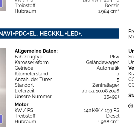
Treibstoff
Benzin
Hubraum
1.984 cm³
Pr
NAVI+PDC+EL. HECKKL.+LED+.
M
Allgemeine Daten:
U
Fahrzeugtyp
Pkw
Sc
Karosserieform
Geländewagen
Um
Getriebe
Automatik
Ve
Kilometerstand
0
Kr
Anzahl der Türen
5
C
Standort
Zentrallager
C
Lieferzeit
ab ca. 10.08.2026
St
Unsere Nummer
354991
Motor:
kW / PS
142 kW / 193 PS
Treibstoff
Diesel
Hubraum
1.968 cm³