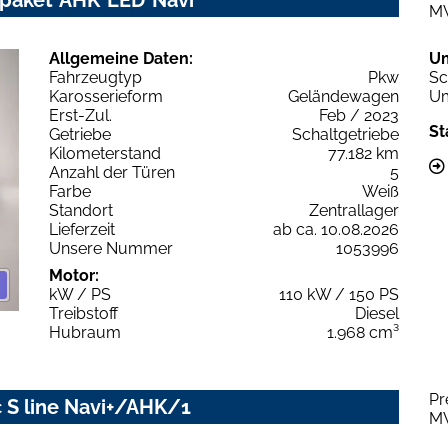
M
Allgemeine Daten:
U
Fahrzeugtyp
Pkw
Sc
Karosserieform
Geländewagen
Um
Erst-Zul.
Feb / 2023
St
Getriebe
Schaltgetriebe
Kilometerstand
77.182 km
Anzahl der Türen
5
Farbe
Weiß
Standort
Zentrallager
Lieferzeit
ab ca. 10.08.2026
Unsere Nummer
1053996
Motor:
kW / PS
110 kW / 150 PS
Treibstoff
Diesel
Hubraum
1.968 cm³
Pr
c S line Navi+/AHK/1
M