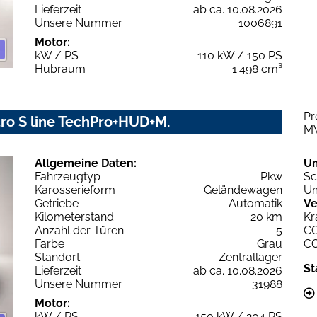
Lieferzeit
ab ca. 10.08.2026
Unsere Nummer
1006891
Motor:
kW / PS
110 kW / 150 PS
Hubraum
1.498 cm³
Pr
ro S line TechPro+HUD+M.
M
Allgemeine Daten:
U
Fahrzeugtyp
Pkw
Sc
Karosserieform
Geländewagen
Um
Getriebe
Automatik
Ve
Kilometerstand
20 km
Kr
Anzahl der Türen
5
C
Farbe
Grau
C
Standort
Zentrallager
St
Lieferzeit
ab ca. 10.08.2026
Unsere Nummer
31988
Motor:
kW / PS
150 kW / 204 PS