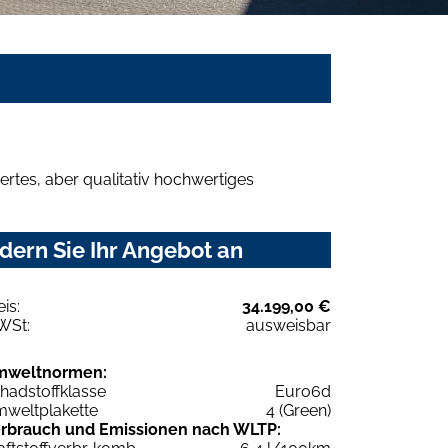
rtes, aber qualitativ hochwertiges
dern Sie Ihr Angebot an
eis:
34.199,00 €
WSt:
ausweisbar
mweltnormen:
hadstoffklasse
Euro6d
weltplakette
4 (Green)
rbrauch und Emissionen nach WLTP: