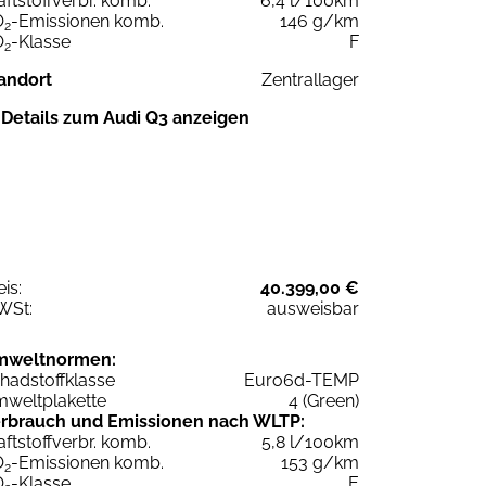
aftstoffverbr. komb.
6,4 l/100km
O
-Emissionen komb.
146 g/km
2
O
-Klasse
F
2
andort
Zentrallager
Details zum Audi Q3 anzeigen
eis:
40.399,00 €
WSt:
ausweisbar
mweltnormen:
hadstoffklasse
Euro6d-TEMP
weltplakette
4 (Green)
rbrauch und Emissionen nach WLTP:
aftstoffverbr. komb.
5,8 l/100km
O
-Emissionen komb.
153 g/km
2
O
-Klasse
E