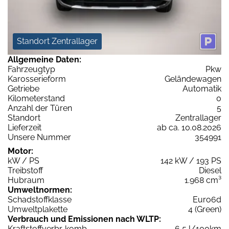
Standort Zentrallager
Allgemeine Daten:
Fahrzeugtyp
Pkw
Karosserieform
Geländewagen
Getriebe
Automatik
Kilometerstand
0
Anzahl der Türen
5
Standort
Zentrallager
Lieferzeit
ab ca. 10.08.2026
Unsere Nummer
354991
Motor:
kW / PS
142 kW / 193 PS
Treibstoff
Diesel
Hubraum
1.968 cm³
Umweltnormen:
Schadstoffklasse
Euro6d
Umweltplakette
4 (Green)
Verbrauch und Emissionen nach WLTP:
Kraftstoffverbr. komb.
6,5 l/100km