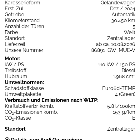
Karosserieform
Geländewagen
Erst-Zul.
Dez / 2024
Getriebe
Automatik
Kilometerstand
30.450 km
Anzahl der Türen
5
Farbe
Weiß
Standort
Zentrallager
Lieferzeit
ab ca. 10.08.2026
Unsere Nummer
86891_GW_MUE-V
Motor:
kW / PS
110 kW / 150 PS
Treibstoff
Diesel
Hubraum
1.968 cm³
Umweltnormen:
Schadstoffklasse
Euro6d-TEMP
Umweltplakette
4 (Green)
Verbrauch und Emissionen nach WLTP:
Kraftstoffverbr. komb.
5,8 l/100km
CO
-Emissionen komb.
153 g/km
2
CO
-Klasse
E
2
Standort
Zentrallager
Details zum Audi Q3 anzeigen