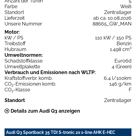
Anzahl der Türen
5
Farbe
Weiß
Standort
Zentrallager
Lieferzeit
ab ca. 10.08.2026
Unsere Nummer
88665_GW_MAN
Motor:
kW / PS
110 kW / 150 PS
Treibstoff
Benzin
Hubraum
1.498 cm³
Umweltnormen:
Schadstoffklasse
Euro6d
Umweltplakette
4 (Green)
Verbrauch und Emissionen nach WLTP:
Kraftstoffverbr. komb.
6,4 l/100km
CO
-Emissionen komb.
146 g/km
2
CO
-Klasse
F
2
Standort
Zentrallager
Details zum Audi Q3 anzeigen
Audi Q3 Sportback 35 TDI S-tronic 2x s-line AHK E-HEC