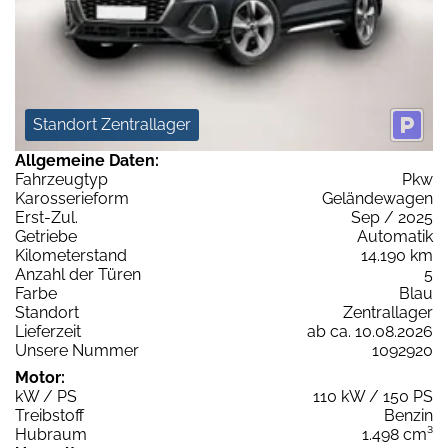
Standort Zentrallager
Allgemeine Daten:
Fahrzeugtyp
Pkw
Karosserieform
Geländewagen
Erst-Zul.
Sep / 2025
Getriebe
Automatik
Kilometerstand
14.190 km
Anzahl der Türen
5
Farbe
Blau
Standort
Zentrallager
Lieferzeit
ab ca. 10.08.2026
Unsere Nummer
1092920
Motor:
kW / PS
110 kW / 150 PS
Treibstoff
Benzin
Hubraum
1.498 cm³