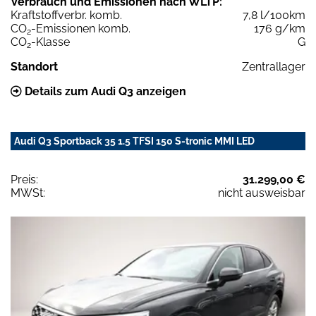
Verbrauch und Emissionen nach WLTP:
Kraftstoffverbr. komb.
7,8 l/100km
CO
-Emissionen komb.
176 g/km
2
CO
-Klasse
G
2
Standort
Zentrallager
Details zum Audi Q3 anzeigen
Audi Q3 Sportback 35 1.5 TFSI 150 S-tronic MMI LED
Preis:
31.299,00 €
MWSt:
nicht ausweisbar