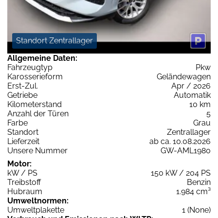
Standort Zentrallager
Allgemeine Daten:
Fahrzeugtyp
Pkw
Karosserieform
Geländewagen
Erst-Zul.
Apr / 2026
Getriebe
Automatik
Kilometerstand
10 km
Anzahl der Türen
5
Farbe
Grau
Standort
Zentrallager
Lieferzeit
ab ca. 10.08.2026
Unsere Nummer
GW-AML1980
Motor:
kW / PS
150 kW / 204 PS
Treibstoff
Benzin
Hubraum
1.984 cm³
Umweltnormen:
Umweltplakette
1 (None)