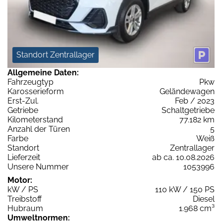
Standort Zentrallager
Allgemeine Daten:
Fahrzeugtyp
Pkw
Karosserieform
Geländewagen
Erst-Zul.
Feb / 2023
Getriebe
Schaltgetriebe
Kilometerstand
77.182 km
Anzahl der Türen
5
Farbe
Weiß
Standort
Zentrallager
Lieferzeit
ab ca. 10.08.2026
Unsere Nummer
1053996
Motor:
kW / PS
110 kW / 150 PS
Treibstoff
Diesel
Hubraum
1.968 cm³
Umweltnormen: