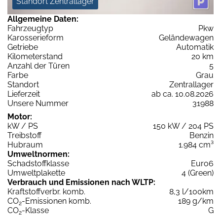
Standort Zentrallager
Allgemeine Daten:
Fahrzeugtyp
Pkw
Karosserieform
Geländewagen
Getriebe
Automatik
Kilometerstand
20 km
Anzahl der Türen
5
Farbe
Grau
Standort
Zentrallager
Lieferzeit
ab ca. 10.08.2026
Unsere Nummer
31988
Motor:
kW / PS
150 kW / 204 PS
Treibstoff
Benzin
Hubraum
1.984 cm³
Umweltnormen:
Schadstoffklasse
Euro6
Umweltplakette
4 (Green)
Verbrauch und Emissionen nach WLTP:
Kraftstoffverbr. komb.
8,3 l/100km
CO
-Emissionen komb.
189 g/km
2
CO
-Klasse
G
2