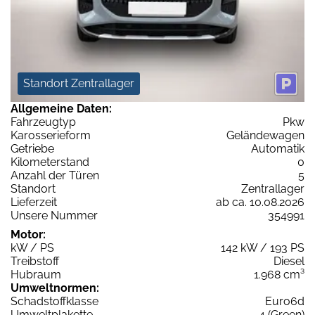
Standort Zentrallager
Allgemeine Daten:
Fahrzeugtyp
Pkw
Karosserieform
Geländewagen
Getriebe
Automatik
Kilometerstand
0
Anzahl der Türen
5
Standort
Zentrallager
Lieferzeit
ab ca. 10.08.2026
Unsere Nummer
354991
Motor:
kW / PS
142 kW / 193 PS
Treibstoff
Diesel
Hubraum
1.968 cm³
Umweltnormen:
Schadstoffklasse
Euro6d
Umweltplakette
4 (Green)