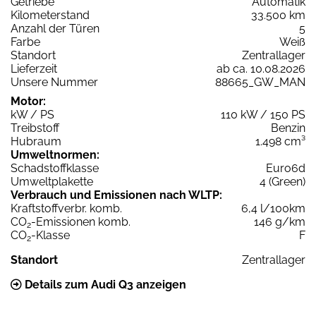
Getriebe
Automatik
Kilometerstand
33.500 km
Anzahl der Türen
5
Farbe
Weiß
Standort
Zentrallager
Lieferzeit
ab ca. 10.08.2026
Unsere Nummer
88665_GW_MAN
Motor:
kW / PS
110 kW / 150 PS
Treibstoff
Benzin
Hubraum
1.498 cm³
Umweltnormen:
Schadstoffklasse
Euro6d
Umweltplakette
4 (Green)
Verbrauch und Emissionen nach WLTP:
Kraftstoffverbr. komb.
6,4 l/100km
CO
-Emissionen komb.
146 g/km
2
CO
-Klasse
F
2
Standort
Zentrallager
Details zum Audi Q3 anzeigen