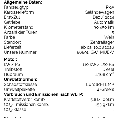
Allgemeine Daten:
Fahrzeugtyp
Pkw
Karosserieform
Geländewagen
Erst-Zul.
Dez / 2024
Getriebe
Automatik
Kilometerstand
30.450 km
Anzahl der Türen
5
Farbe
Weiß
Standort
Zentrallager
Lieferzeit
ab ca. 10.08.2026
Unsere Nummer
86891_GW_MUE-V
Motor:
kW / PS
110 kW / 150 PS
Treibstoff
Diesel
Hubraum
1.968 cm³
Umweltnormen:
Schadstoffklasse
Euro6d-TEMP
Umweltplakette
4 (Green)
Verbrauch und Emissionen nach WLTP:
Kraftstoffverbr. komb.
5,8 l/100km
CO
-Emissionen komb.
153 g/km
2
CO
-Klasse
E
2