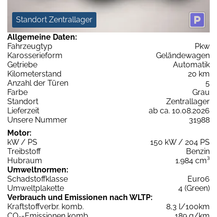
Standort Zentrallager
Allgemeine Daten:
Fahrzeugtyp
Pkw
Karosserieform
Geländewagen
Getriebe
Automatik
Kilometerstand
20 km
Anzahl der Türen
5
Farbe
Grau
Standort
Zentrallager
Lieferzeit
ab ca. 10.08.2026
Unsere Nummer
31988
Motor:
kW / PS
150 kW / 204 PS
Treibstoff
Benzin
Hubraum
1.984 cm³
Umweltnormen:
Schadstoffklasse
Euro6
Umweltplakette
4 (Green)
Verbrauch und Emissionen nach WLTP:
Kraftstoffverbr. komb.
8,3 l/100km
CO
-Emissionen komb.
189 g/km