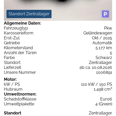
Standort Zentrallager
Allgemeine Daten:
Fahrzeugtyp
Pkw
Karosserieform
Geländewagen
Erst-Zul.
Okt / 2025
Getriebe
Automatik
Kilometerstand
5.177 km
Anzahl der Türen
5
Farbe
Schwarz
Standort
Zentrallager
Lieferzeit
ab ca. 10.08.2026
Unsere Nummer
1006891
Motor:
kW / PS
110 kW / 150 PS
Hubraum
1.498 cm³
Umweltnormen:
Schadstoffklasse
Euro6
Umweltplakette
4 (Green)
Standort
Zentrallager