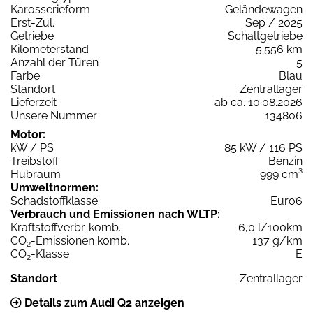
Karosserieform
Geländewagen
Erst-Zul.
Sep / 2025
Getriebe
Schaltgetriebe
Kilometerstand
5.556 km
Anzahl der Türen
5
Farbe
Blau
Standort
Zentrallager
Lieferzeit
ab ca. 10.08.2026
Unsere Nummer
134806
Motor:
kW / PS
85 kW / 116 PS
Treibstoff
Benzin
Hubraum
999 cm³
Umweltnormen:
Schadstoffklasse
Euro6
Verbrauch und Emissionen nach WLTP:
Kraftstoffverbr. komb.
6,0 l/100km
CO
-Emissionen komb.
137 g/km
2
CO
-Klasse
E
2
Standort
Zentrallager
Details zum Audi Q2 anzeigen