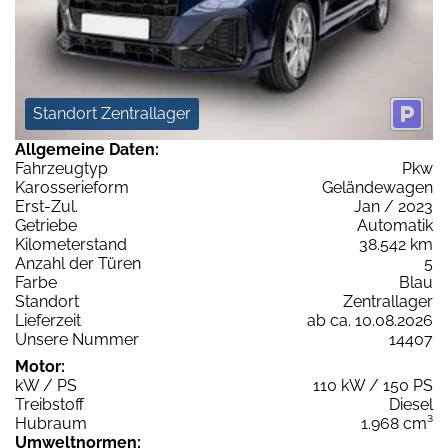
Standort Zentrallager
Allgemeine Daten:
Fahrzeugtyp
Pkw
Karosserieform
Geländewagen
Erst-Zul.
Jan / 2023
Getriebe
Automatik
Kilometerstand
38.542 km
Anzahl der Türen
5
Farbe
Blau
Standort
Zentrallager
Lieferzeit
ab ca. 10.08.2026
Unsere Nummer
14407
Motor:
kW / PS
110 kW / 150 PS
Treibstoff
Diesel
Hubraum
1.968 cm³
Umweltnormen: