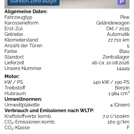
Standort Zentrallager
Allgemeine Daten:
Fahrzeugtyp
Pkw
Karosserieform
Geländewagen
Erst-Zul.
Okt / 2025
Getriebe
Automatik
Kilometerstand
27.710 km
Anzahl der Türen
5
Farbe
Blau
Standort
Zentrallager
Lieferzeit
ab ca. 10.08.2026
Unsere Nummer
14449
Motor:
kW / PS
140 kW / 190 PS
Treibstoff
Benzin
Hubraum
1.984 cm³
Umweltnormen:
Umweltplakette
4 (Green)
Verbrauch und Emissionen nach WLTP:
Kraftstoffverbr. komb.
7,0 l/100km
CO
-Emissionen komb.
160 g/km
2
CO
-Klasse
F
2