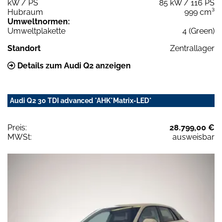
kW / PS
85 kW / 116 PS
Hubraum
999 cm³
Umweltnormen:
Umweltplakette
4 (Green)
Standort
Zentrallager
Details zum Audi Q2 anzeigen
Audi Q2 30 TDI advanced *AHK*Matrix-LED*
Preis:
28.799,00 €
MWSt:
ausweisbar