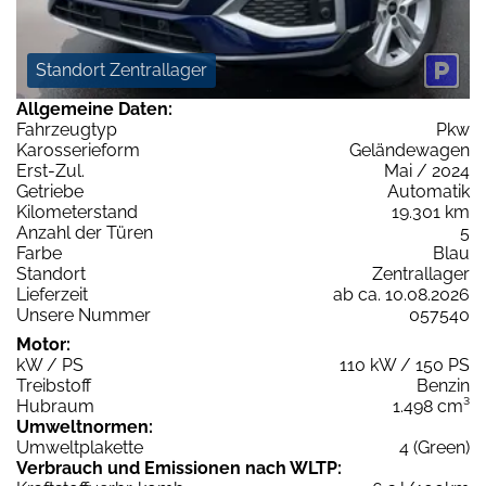
Standort Zentrallager
Allgemeine Daten:
Fahrzeugtyp
Pkw
Karosserieform
Geländewagen
Erst-Zul.
Mai / 2024
Getriebe
Automatik
Kilometerstand
19.301 km
Anzahl der Türen
5
Farbe
Blau
Standort
Zentrallager
Lieferzeit
ab ca. 10.08.2026
Unsere Nummer
057540
Motor:
kW / PS
110 kW / 150 PS
Treibstoff
Benzin
Hubraum
1.498 cm³
Umweltnormen:
Umweltplakette
4 (Green)
Verbrauch und Emissionen nach WLTP: