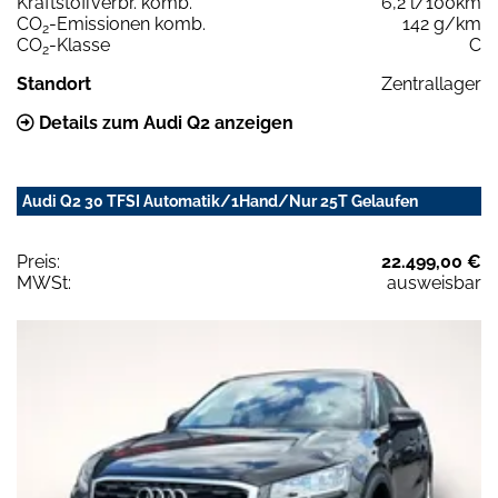
Kraftstoffverbr. komb.
6,2 l/100km
CO
-Emissionen komb.
142 g/km
2
CO
-Klasse
C
2
Standort
Zentrallager
Details zum Audi Q2 anzeigen
Audi Q2 30 TFSI Automatik/1Hand/Nur 25T Gelaufen
Preis:
22.499,00 €
MWSt:
ausweisbar