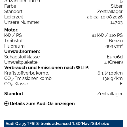
Anzahl der Türen
5
Farbe
Silber
Standort
Zentrallager
Lieferzeit
ab ca. 10.08.2026
Unsere Nummer
14703
Motor:
kW / PS
81 kW / 110 PS
Treibstoff
Benzin
Hubraum
999 cm³
Umweltnormen:
Schadstoffklasse
Euro6d
Umweltplakette
4 (Green)
Verbrauch und Emissionen nach WLTP:
Kraftstoffverbr. komb.
6,1 l/100km
CO
-Emissionen komb.
138 g/km
2
CO
-Klasse
E
2
Standort
Zentrallager
Details zum Audi Q2 anzeigen
Audi Q2 35 TFSI S-tronic advanced *LED*Navi*Sitzheizu