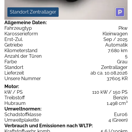
Standort Zentrallager
Allgemeine Daten:
Fahrzeugtyp
Pkw
Karosserieform
Kleinwagen
Erst-Zul.
Sep / 2025
Getriebe
Automatik
Kilometerstand
7.680 km
Anzahl der Türen
5
Farbe
Grau
Standort
Zentrallager
Lieferzeit
ab ca. 10.08.2026
Unsere Nummer
37605 KR
Motor:
kW / PS
110 kW / 150 PS
Treibstoff
Benzin
Hubraum
1.498 cm³
Umweltnormen:
Schadstoffklasse
Euro6
Umweltplakette
4 (Green)
Verbrauch und Emissionen nach WLTP:
Kraftstoffverbr. komb.
5,6 l/100km