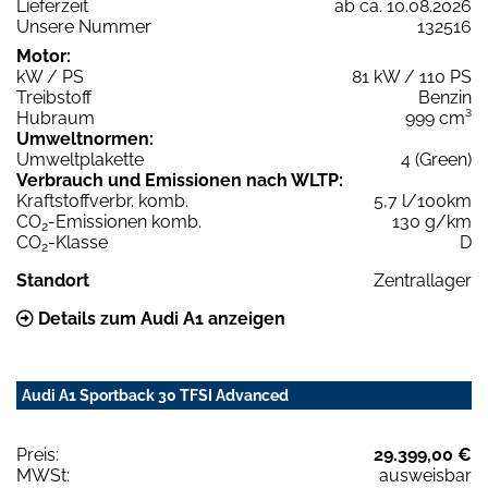
Lieferzeit
ab ca. 10.08.2026
Unsere Nummer
132516
Motor:
kW / PS
81 kW / 110 PS
Treibstoff
Benzin
Hubraum
999 cm³
Umweltnormen:
Umweltplakette
4 (Green)
Verbrauch und Emissionen nach WLTP:
Kraftstoffverbr. komb.
5,7 l/100km
CO
-Emissionen komb.
130 g/km
2
CO
-Klasse
D
2
Standort
Zentrallager
Details zum Audi A1 anzeigen
Audi A1 Sportback 30 TFSI Advanced
Preis:
29.399,00 €
MWSt:
ausweisbar