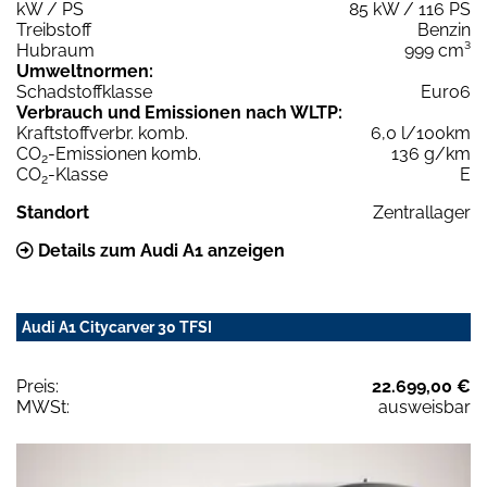
kW / PS
85 kW / 116 PS
Treibstoff
Benzin
Hubraum
999 cm³
Umweltnormen:
Schadstoffklasse
Euro6
Verbrauch und Emissionen nach WLTP:
Kraftstoffverbr. komb.
6,0 l/100km
CO
-Emissionen komb.
136 g/km
2
CO
-Klasse
E
2
Standort
Zentrallager
Details zum Audi A1 anzeigen
Audi A1 Citycarver 30 TFSI
Preis:
22.699,00 €
MWSt:
ausweisbar