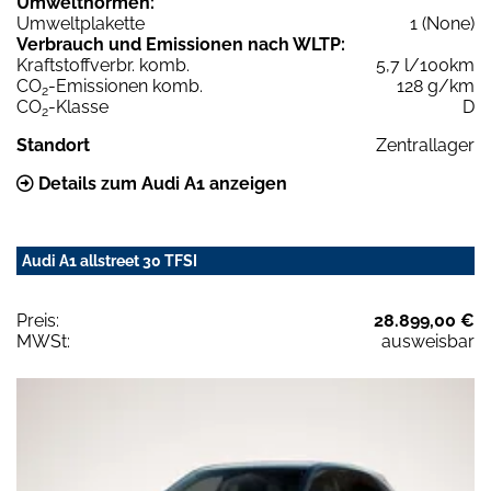
Umweltnormen:
Umweltplakette
1 (None)
Verbrauch und Emissionen nach WLTP:
Kraftstoffverbr. komb.
5,7 l/100km
CO
-Emissionen komb.
128 g/km
2
CO
-Klasse
D
2
Standort
Zentrallager
Details zum Audi A1 anzeigen
Audi A1 allstreet 30 TFSI
Preis:
28.899,00 €
MWSt:
ausweisbar