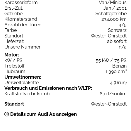
Karosserieform
Van/Minibus
Erst-Zul.
Jan / 2001
Getriebe
Schaltgetriebe
Kilometerstand
234.000 km
Anzahl der Türen
4/5
Farbe
Schwarz
Standort
Wester-Ohrstedt
Lieferzeit
ab sofort
Unsere Nummer
n/a
Motor:
kW / PS
55 kW / 75 PS
Treibstoff
Benzin
Hubraum
1.390 cm³
Umweltnormen:
Umweltplakette
4 (Grün)
Verbrauch und Emissionen nach WLTP:
Kraftstoffverbr. komb.
6,0 l/100km
Standort
Wester-Ohrstedt
Details zum Audi A2 anzeigen