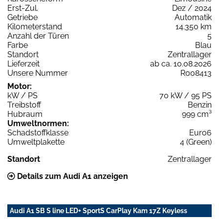
Erst-Zul.
Dez / 2024
Getriebe
Automatik
Kilometerstand
14.350 km
Anzahl der Türen
5
Farbe
Blau
Standort
Zentrallager
Lieferzeit
ab ca. 10.08.2026
Unsere Nummer
R008413
Motor:
kW / PS
70 kW / 95 PS
Treibstoff
Benzin
Hubraum
999 cm³
Umweltnormen:
Schadstoffklasse
Euro6
Umweltplakette
4 (Green)
Standort
Zentrallager
Details zum Audi A1 anzeigen
Audi A1 SB S line LED+ SportS CarPlay Kam 17Z Keyless