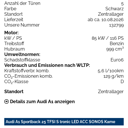
Anzahl der Türen
5
Farbe
Schwarz
Standort
Zentrallager
Lieferzeit
ab ca. 10.08.2026
Unsere Nummer
132799
Motor:
kW / PS
85 kW / 116 PS
Treibstoff
Benzin
Hubraum
999 cm³
Umweltnormen:
Schadstoffklasse
Euro6
Verbrauch und Emissionen nach WLTP:
Kraftstoffverbr. komb.
5,6 l/100km
CO
-Emissionen komb.
129 g/km
2
CO
-Klasse
D
2
Standort
Zentrallager
Details zum Audi A1 anzeigen
Audi A1 Sportback 25 TFSI S tronic LED ACC SONOS Kame