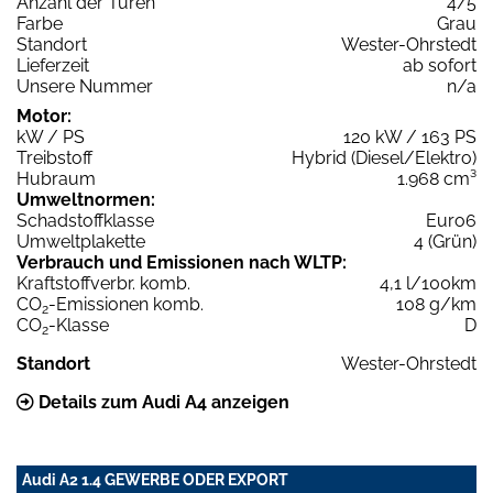
Anzahl der Türen
4/5
Farbe
Grau
Standort
Wester-Ohrstedt
Lieferzeit
ab sofort
Unsere Nummer
n/a
Motor:
kW / PS
120 kW / 163 PS
Treibstoff
Hybrid (Diesel/Elektro)
Hubraum
1.968 cm³
Umweltnormen:
Schadstoffklasse
Euro6
Umweltplakette
4 (Grün)
Verbrauch und Emissionen nach WLTP:
Kraftstoffverbr. komb.
4,1 l/100km
CO
-Emissionen komb.
108 g/km
2
CO
-Klasse
D
2
Standort
Wester-Ohrstedt
Details zum Audi A4 anzeigen
Audi A2 1.4 GEWERBE ODER EXPORT