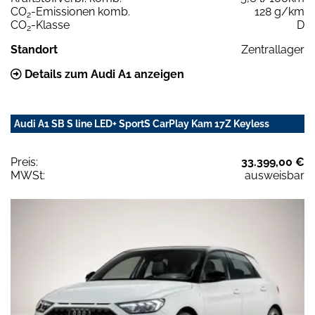
CO
-Emissionen komb.
128 g/km
2
CO
-Klasse
D
2
Standort
Zentrallager
Details zum Audi A1 anzeigen
Audi A1 SB S line LED+ SportS CarPlay Kam 17Z Keyless
Preis:
33.399,00 €
MWSt:
ausweisbar