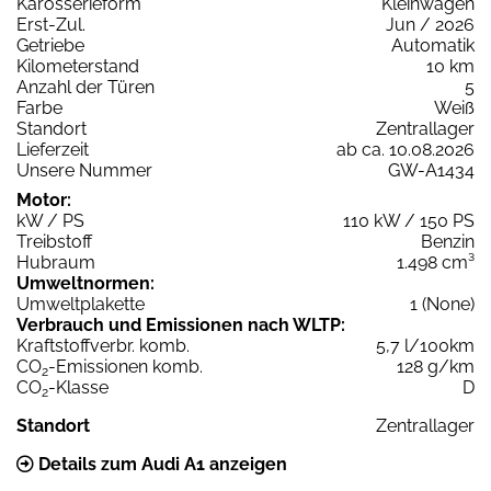
Karosserieform
Kleinwagen
Erst-Zul.
Jun / 2026
Getriebe
Automatik
Kilometerstand
10 km
Anzahl der Türen
5
Farbe
Weiß
Standort
Zentrallager
Lieferzeit
ab ca. 10.08.2026
Unsere Nummer
GW-A1434
Motor:
kW / PS
110 kW / 150 PS
Treibstoff
Benzin
Hubraum
1.498 cm³
Umweltnormen:
Umweltplakette
1 (None)
Verbrauch und Emissionen nach WLTP:
Kraftstoffverbr. komb.
5,7 l/100km
CO
-Emissionen komb.
128 g/km
2
CO
-Klasse
D
2
Standort
Zentrallager
Details zum Audi A1 anzeigen