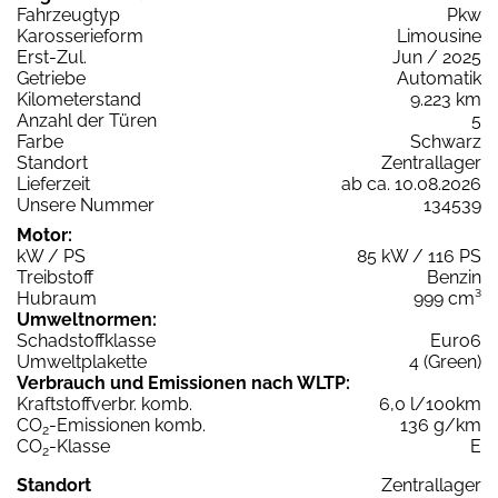
Fahrzeugtyp
Pkw
Karosserieform
Limousine
Erst-Zul.
Jun / 2025
Getriebe
Automatik
Kilometerstand
9.223 km
Anzahl der Türen
5
Farbe
Schwarz
Standort
Zentrallager
Lieferzeit
ab ca. 10.08.2026
Unsere Nummer
134539
Motor:
kW / PS
85 kW / 116 PS
Treibstoff
Benzin
Hubraum
999 cm³
Umweltnormen:
Schadstoffklasse
Euro6
Umweltplakette
4 (Green)
Verbrauch und Emissionen nach WLTP:
Kraftstoffverbr. komb.
6,0 l/100km
CO
-Emissionen komb.
136 g/km
2
CO
-Klasse
E
2
Standort
Zentrallager