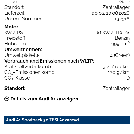
Farbe
Gelb
Standort
Zentrallager
Lieferzeit
ab ca. 10.08.2026
Unsere Nummer
132516
Motor:
kW / PS
81 kW / 110 PS
Treibstoff
Benzin
Hubraum
999 cm³
Umweltnormen:
Umweltplakette
4 (Green)
Verbrauch und Emissionen nach WLTP:
Kraftstoffverbr. komb.
5,7 l/100km
CO
-Emissionen komb.
130 g/km
2
CO
-Klasse
D
2
Standort
Zentrallager
Details zum Audi A1 anzeigen
Audi A1 Sportback 30 TFSI Advanced