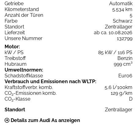
Getriebe
Automatik
Kilometerstand
5.534 km
Anzahl der Türen
5
Farbe
Schwarz
Standort
Zentrallager
Lieferzeit
ab ca. 10.08.2026
Unsere Nummer
132799
Motor:
kW / PS
85 kW / 116 PS
Treibstoff
Benzin
Hubraum
999 cm³
Umweltnormen:
Schadstoffklasse
Euro6
Verbrauch und Emissionen nach WLTP:
Kraftstoffverbr. komb.
5,6 l/100km
CO
-Emissionen komb.
129 g/km
2
CO
-Klasse
D
2
Standort
Zentrallager
Details zum Audi A1 anzeigen