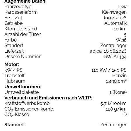
Allgemeine Daten:
Fahrzeugtyp
Pkw
Karosserieform
Kleinwagen
Erst-Zul.
Jun / 2026
Getriebe
Automatik
Kilometerstand
10 km
Anzahl der Türen
5
Farbe
Weiß
Standort
Zentrallager
Lieferzeit
ab ca. 10.08.2026
Unsere Nummer
GW-A1434
Motor:
kW / PS
110 kW / 150 PS
Treibstoff
Benzin
Hubraum
1.498 cm³
Umweltnormen:
Umweltplakette
1 (None)
Verbrauch und Emissionen nach WLTP:
Kraftstoffverbr. komb.
5,7 l/100km
CO
-Emissionen komb.
128 g/km
2
CO
-Klasse
D
2
Standort
Zentrallager