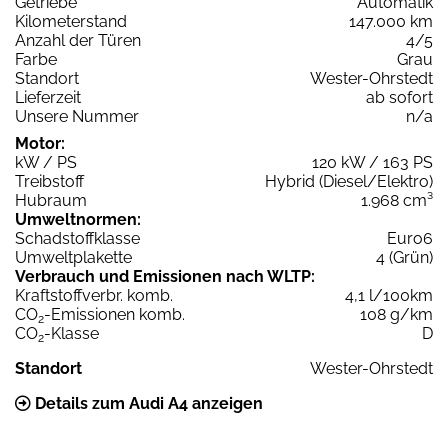
Getriebe
Automatik
Kilometerstand
147.000 km
Anzahl der Türen
4/5
Farbe
Grau
Standort
Wester-Ohrstedt
Lieferzeit
ab sofort
Unsere Nummer
n/a
Motor:
kW / PS
120 kW / 163 PS
Treibstoff
Hybrid (Diesel/Elektro)
Hubraum
1.968 cm³
Umweltnormen:
Schadstoffklasse
Euro6
Umweltplakette
4 (Grün)
Verbrauch und Emissionen nach WLTP:
Kraftstoffverbr. komb.
4,1 l/100km
CO
-Emissionen komb.
108 g/km
2
CO
-Klasse
D
2
Standort
Wester-Ohrstedt
Details zum Audi A4 anzeigen