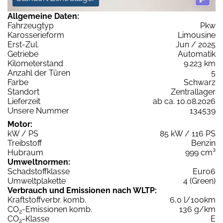
Allgemeine Daten:
Fahrzeugtyp
Pkw
Karosserieform
Limousine
Erst-Zul.
Jun / 2025
Getriebe
Automatik
Kilometerstand
9.223 km
Anzahl der Türen
5
Farbe
Schwarz
Standort
Zentrallager
Lieferzeit
ab ca. 10.08.2026
Unsere Nummer
134539
Motor:
kW / PS
85 kW / 116 PS
Treibstoff
Benzin
Hubraum
999 cm³
Umweltnormen:
Schadstoffklasse
Euro6
Umweltplakette
4 (Green)
Verbrauch und Emissionen nach WLTP:
Kraftstoffverbr. komb.
6,0 l/100km
CO
-Emissionen komb.
136 g/km
2
CO
-Klasse
E
2