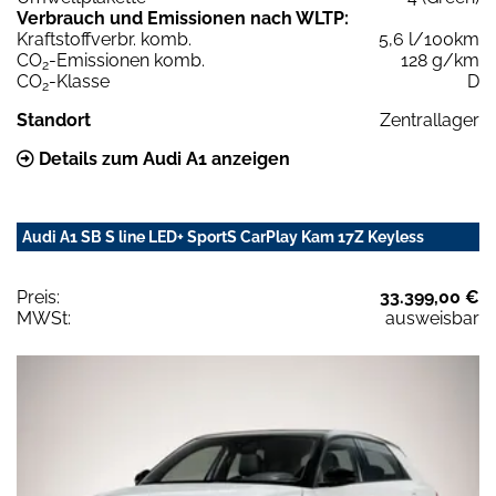
Verbrauch und Emissionen nach WLTP:
Kraftstoffverbr. komb.
5,6 l/100km
CO
-Emissionen komb.
128 g/km
2
CO
-Klasse
D
2
Standort
Zentrallager
Details zum Audi A1 anzeigen
Audi A1 SB S line LED+ SportS CarPlay Kam 17Z Keyless
Preis:
33.399,00 €
MWSt:
ausweisbar