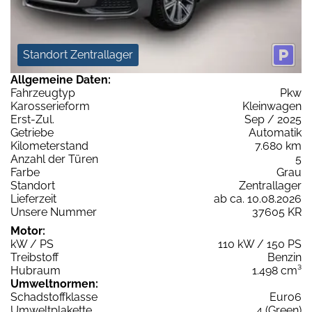
Standort Zentrallager
Allgemeine Daten:
Fahrzeugtyp
Pkw
Karosserieform
Kleinwagen
Erst-Zul.
Sep / 2025
Getriebe
Automatik
Kilometerstand
7.680 km
Anzahl der Türen
5
Farbe
Grau
Standort
Zentrallager
Lieferzeit
ab ca. 10.08.2026
Unsere Nummer
37605 KR
Motor:
kW / PS
110 kW / 150 PS
Treibstoff
Benzin
Hubraum
1.498 cm³
Umweltnormen:
Schadstoffklasse
Euro6
Umweltplakette
4 (Green)