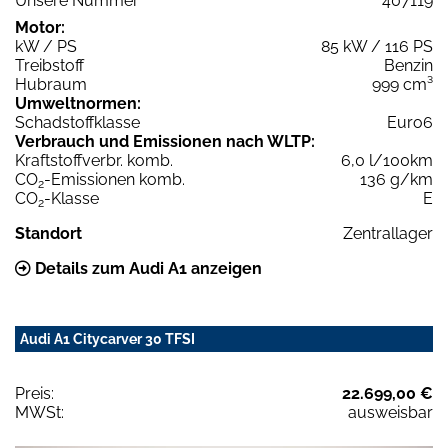
Unsere Nummer
407119
Motor:
kW / PS
85 kW / 116 PS
Treibstoff
Benzin
Hubraum
999 cm³
Umweltnormen:
Schadstoffklasse
Euro6
Verbrauch und Emissionen nach WLTP:
Kraftstoffverbr. komb.
6,0 l/100km
CO
-Emissionen komb.
136 g/km
2
CO
-Klasse
E
2
Standort
Zentrallager
Details zum Audi A1 anzeigen
Audi A1 Citycarver 30 TFSI
Preis:
22.699,00 €
MWSt:
ausweisbar