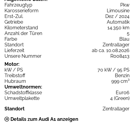
Fahrzeugtyp
Pkw
Karosserieform
Limousine
Erst-Zul.
Dez / 2024
Getriebe
Automatik
Kilometerstand
14.350 km
Anzahl der Türen
5
Farbe
Blau
Standort
Zentrallager
Lieferzeit
ab ca. 10.08.2026
Unsere Nummer
R008413
Motor:
kW / PS
70 kW / 95 PS
Treibstoff
Benzin
Hubraum
999 cm³
Umweltnormen:
Schadstoffklasse
Euro6
Umweltplakette
4 (Green)
Standort
Zentrallager
Details zum Audi A1 anzeigen