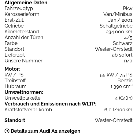
Allgemeine Daten:
Fahrzeugtyp
Pkw
Karosserieform
Van/Minibus
Erst-Zul.
Jan / 2001
Getriebe
Schaltgetriebe
Kilometerstand
234.000 km
Anzahl der Türen
4/5
Farbe
Schwarz
Standort
Wester-Ohrstedt
Lieferzeit
ab sofort
Unsere Nummer
n/a
Motor:
kW / PS
55 kW / 75 PS
Treibstoff
Benzin
Hubraum
1.390 cm³
Umweltnormen:
Umweltplakette
4 (Grün)
Verbrauch und Emissionen nach WLTP:
Kraftstoffverbr. komb.
6,0 l/100km
Standort
Wester-Ohrstedt
Details zum Audi A2 anzeigen