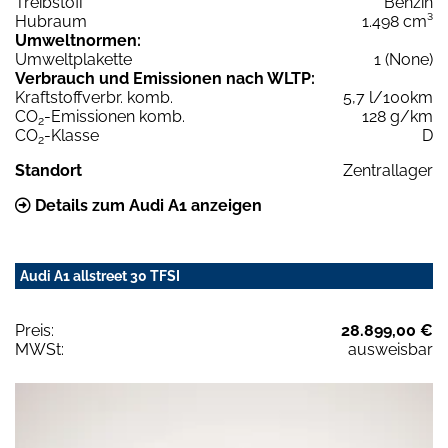
Treibstoff
Benzin
Hubraum
1.498 cm³
Umweltnormen:
Umweltplakette
1 (None)
Verbrauch und Emissionen nach WLTP:
Kraftstoffverbr. komb.
5,7 l/100km
CO
-Emissionen komb.
128 g/km
2
CO
-Klasse
D
2
Standort
Zentrallager
Details zum Audi A1 anzeigen
Audi A1 allstreet 30 TFSI
Preis:
28.899,00 €
MWSt:
ausweisbar