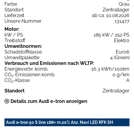
Farbe
Grau
Standort
Zentrallager
Lieferzeit
ab ca. 10.08.2026
Unsere Nummer
131477
Motor:
kW / PS
185 kW / 252 PS
Treibstoff
Elektro
Umweltnormen:
Schadstoffklasse
Euro6
Umweltplakette
4 (Green)
Verbrauch und Emissionen nach WLTP:
Energieverbr. komb.
16,3 kWh/100km
CO
-Emissionen komb.
0 g/km
2
CO
-Klasse
A
2
Standort
Zentrallager
Details zum Audi e-tron anzeigen
Audi e-tron 50 S line 188¤ m.20% Anz. Navi LED RFK SH