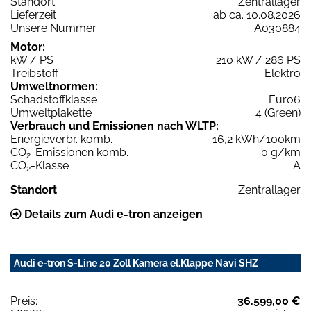
Standort
Zentrallager
Lieferzeit
ab ca. 10.08.2026
Unsere Nummer
A030884
Motor:
kW / PS
210 kW / 286 PS
Treibstoff
Elektro
Umweltnormen:
Schadstoffklasse
Euro6
Umweltplakette
4 (Green)
Verbrauch und Emissionen nach WLTP:
Energieverbr. komb.
16,2 kWh/100km
CO
-Emissionen komb.
0 g/km
2
CO
-Klasse
A
2
Standort
Zentrallager
Details zum Audi e-tron anzeigen
Audi e-tron S-Line 20 Zoll Kamera el.Klappe Navi SHZ
Preis:
36.599,00 €