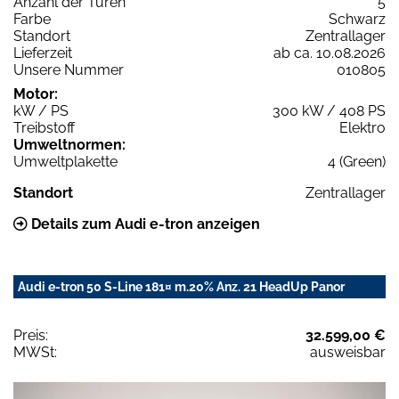
Anzahl der Türen
5
Farbe
Schwarz
Standort
Zentrallager
Lieferzeit
ab ca. 10.08.2026
Unsere Nummer
010805
Motor:
kW / PS
300 kW / 408 PS
Treibstoff
Elektro
Umweltnormen:
Umweltplakette
4 (Green)
Standort
Zentrallager
Details zum Audi e-tron anzeigen
Audi e-tron 50 S-Line 181¤ m.20% Anz. 21 HeadUp Panor
Preis:
32.599,00 €
MWSt:
ausweisbar