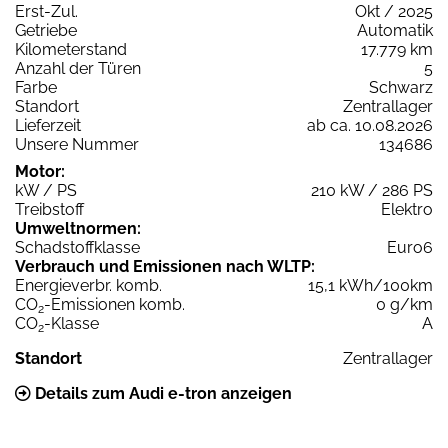
Erst-Zul.
Okt / 2025
Getriebe
Automatik
Kilometerstand
17.779 km
Anzahl der Türen
5
Farbe
Schwarz
Standort
Zentrallager
Lieferzeit
ab ca. 10.08.2026
Unsere Nummer
134686
Motor:
kW / PS
210 kW / 286 PS
Treibstoff
Elektro
Umweltnormen:
Schadstoffklasse
Euro6
Verbrauch und Emissionen nach WLTP:
Energieverbr. komb.
15,1 kWh/100km
CO
-Emissionen komb.
0 g/km
2
CO
-Klasse
A
2
Standort
Zentrallager
Details zum Audi e-tron anzeigen