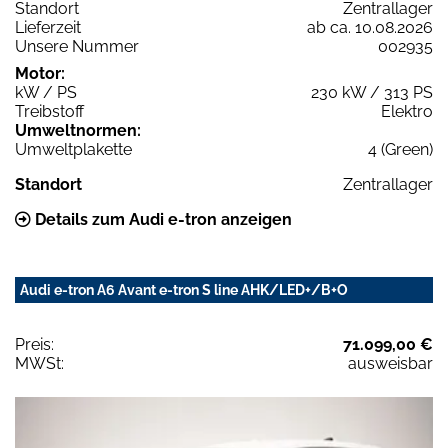
Standort
Zentrallager
Lieferzeit
ab ca. 10.08.2026
Unsere Nummer
002935
Motor:
kW / PS
230 kW / 313 PS
Treibstoff
Elektro
Umweltnormen:
Umweltplakette
4 (Green)
Standort
Zentrallager
Details zum Audi e-tron anzeigen
Audi e-tron A6 Avant e-tron S line AHK/LED+/B+O
Preis:
71.099,00 €
MWSt:
ausweisbar