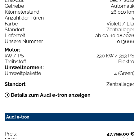
Erst-Zul.
Dez / 2022
Getriebe
Automatik
Kilometerstand
26.010 km
Anzahl der Türen
5
Farbe
Violett / Lila
Standort
Zentrallager
Lieferzeit
ab ca. 10.08.2026
Unsere Nummer
013666
Motor:
kW / PS
230 kW / 313 PS
Treibstoff
Elektro
Umweltnormen:
Umweltplakette
4 (Green)
Standort
Zentrallager
Details zum Audi e-tron anzeigen
Audi e-tron
Preis:
47.799,00 €