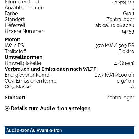
Kilometerstand
41.919 km
Anzahl der Türen
5
Farbe
Grau
Standort
Zentrallager
Lieferzeit
ab ca. 10.08.2026
Unsere Nummer
14253
Motor:
kW / PS
370 kW / 503 PS
Treibstoff
Elektro
Umweltnormen:
Umweltplakette
4 (Green)
Verbrauch und Emissionen nach WLTP:
Energieverbr. komb.
27,7 kWh/100km
CO
-Emissionen komb.
0 g/km
2
CO
-Klasse
A
2
Standort
Zentrallager
Details zum Audi e-tron anzeigen
Audi e-tron A6 Avant e-tron