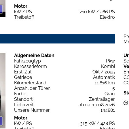
Motor:
kW / PS
210 kW / 286 PS
Treibstoff
Elektro
Pr
M
Allgemeine Daten:
U
Fahrzeugtyp
Pkw
Sc
Karosserieform
Kombi
Ve
Erst-Zul.
Okt / 2025
En
Getriebe
Automatik
C
Kilometerstand
11.816 km
C
Anzahl der Türen
5
St
Farbe
Grau
Standort
Zentrallager
Lieferzeit
ab ca. 10.08.2026
Unsere Nummer
134881
Motor:
kW / PS
315 kW / 428 PS
Treibstoff
Elektro