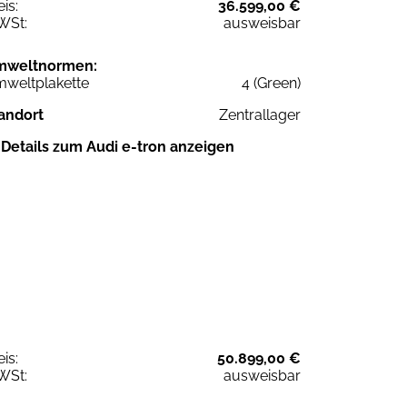
eis:
36.599,00 €
WSt:
ausweisbar
mweltnormen:
weltplakette
4 (Green)
andort
Zentrallager
Details zum Audi e-tron anzeigen
eis:
50.899,00 €
WSt:
ausweisbar