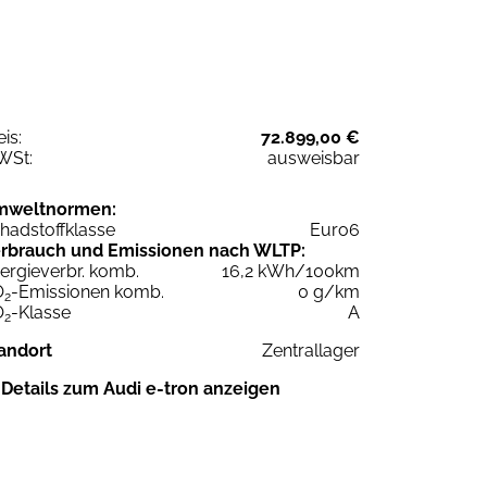
eis:
72.899,00 €
WSt:
ausweisbar
mweltnormen:
hadstoffklasse
Euro6
rbrauch und Emissionen nach WLTP:
ergieverbr. komb.
16,2 kWh/100km
O
-Emissionen komb.
0 g/km
2
O
-Klasse
A
2
andort
Zentrallager
Details zum Audi e-tron anzeigen