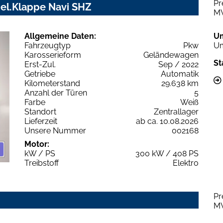
Pr
 el.Klappe Navi SHZ
M
Allgemeine Daten:
U
Fahrzeugtyp
Pkw
Um
Karosserieform
Geländewagen
St
Erst-Zul.
Sep / 2022
Getriebe
Automatik
Kilometerstand
29.638 km
Anzahl der Türen
5
Farbe
Weiß
Standort
Zentrallager
Lieferzeit
ab ca. 10.08.2026
Unsere Nummer
002168
Motor:
kW / PS
300 kW / 408 PS
Treibstoff
Elektro
Pr
M