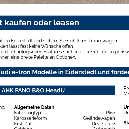
dt kaufen oder leasen
te in Eiderstedt und sichern Sie sich Ihren Traumwagen.
len lässt fast keine Wünsche offen.
en technologischen Features suchen oder sich für ein preiswe
hnen eine breite Palette an Optionen.
di e-tron Modelle in Eiderstedt und forder
Pr
nz. AHK PANO B&O HeadU
M
Allgemeine Daten:
U
Fahrzeugtyp
Pkw
Um
Karosserieform
Geländewagen
St
Erst-Zul.
Dez / 2022