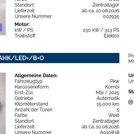
Standort
Zentrallager
Lieferzeit
ab ca. 10.08.2026
Unsere Nummer
002935
Motor:
kW / PS
230 kW / 313 PS
Treibstoff
Elektro
Pr
ne AHK/LED+/B+O
M
Allgemeine Daten:
U
Fahrzeugtyp
Pkw
Um
Karosserieform
Kombi
St
Erst-Zul.
Mai / 2025
Getriebe
Automatik
Kilometerstand
15.000 km
Anzahl der Türen
5
Farbe
Weiß
Standort
Zentrallager
Lieferzeit
ab ca. 10.08.2026
Unsere Nummer
A010838