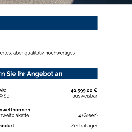
rtes, aber qualitativ hochwertiges
n Sie Ihr Angebot an
eis:
40.599,00 €
WSt:
ausweisbar
mweltnormen:
weltplakette
4 (Green)
andort
Zentrallager