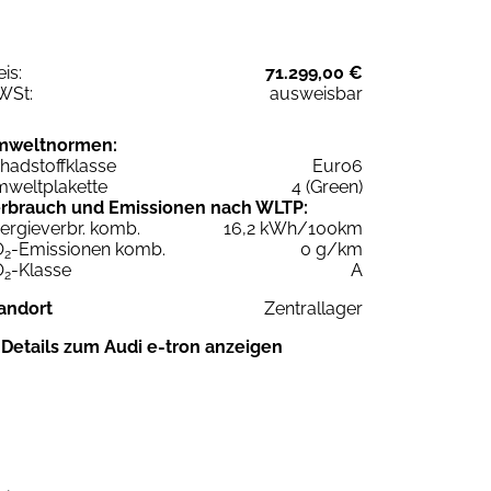
eis:
71.299,00 €
WSt:
ausweisbar
mweltnormen:
hadstoffklasse
Euro6
weltplakette
4 (Green)
rbrauch und Emissionen nach WLTP:
ergieverbr. komb.
16,2 kWh/100km
O
-Emissionen komb.
0 g/km
2
O
-Klasse
A
2
andort
Zentrallager
Details zum Audi e-tron anzeigen