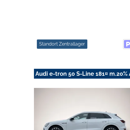
Standort Zentrallager
Audi e-tron 50 S-Line 181¤ m.20%