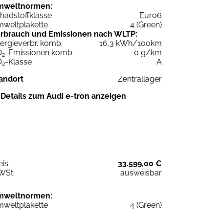
mweltnormen:
hadstoffklasse
Euro6
weltplakette
4 (Green)
rbrauch und Emissionen nach WLTP:
ergieverbr. komb.
16,3 kWh/100km
O
-Emissionen komb.
0 g/km
2
O
-Klasse
A
2
andort
Zentrallager
Details zum Audi e-tron anzeigen
eis:
33.599,00 €
WSt:
ausweisbar
mweltnormen:
weltplakette
4 (Green)