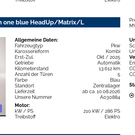
Pr
ion one blue HeadUp/Matrix/L
M
Allgemeine Daten:
U
Fahrzeugtyp
Pkw
Sc
Karosserieform
Kombi
Um
Erst-Zul.
Okt / 2025
Ve
Getriebe
Automatik
En
Kilometerstand
13.612 km
C
Anzahl der Türen
5
C
Farbe
Blau
St
Standort
Zentrallager
Lieferzeit
ab ca. 10.08.2026
Unsere Nummer
A030884
Motor:
kW / PS
210 kW / 286 PS
Treibstoff
Elektro