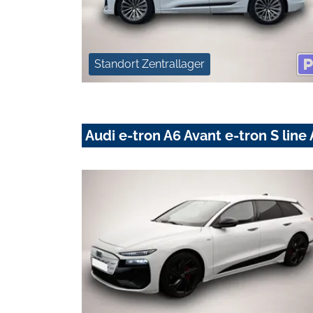
Standort Zentrallager
Audi e-tron A6 Avant e-tron S li