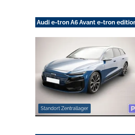
Audi e-tron A6 Avant e-tron edit
Standort Zentrallager