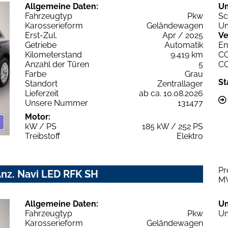
Allgemeine Daten:
U
Fahrzeugtyp
Pkw
Sc
Karosserieform
Geländewagen
Um
Erst-Zul.
Apr / 2025
Ve
Getriebe
Automatik
En
Kilometerstand
9.419 km
C
Anzahl der Türen
5
C
Farbe
Grau
St
Standort
Zentrallager
Lieferzeit
ab ca. 10.08.2026
Unsere Nummer
131477
Motor:
kW / PS
185 kW / 252 PS
Treibstoff
Elektro
Pr
Anz. Navi LED RFK SH
M
Allgemeine Daten:
U
Fahrzeugtyp
Pkw
Um
Karosserieform
Geländewagen