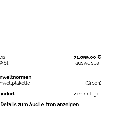
eis:
71.099,00 €
WSt:
ausweisbar
mweltnormen:
weltplakette
4 (Green)
andort
Zentrallager
Details zum Audi e-tron anzeigen