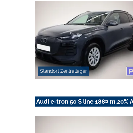
Standort Zentrallager
Audi e-tron 50 S line 188¤ m.20% 