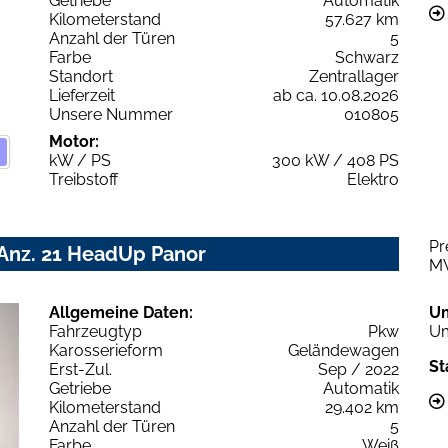
Getriebe
Automatik
Kilometerstand
57.627 km
Anzahl der Türen
5
Farbe
Schwarz
Standort
Zentrallager
Lieferzeit
ab ca. 10.08.2026
Unsere Nummer
010805
Motor:
kW / PS
300 kW / 408 PS
Treibstoff
Elektro
Pr
 Anz. 21 HeadUp Panor
M
Allgemeine Daten:
U
Fahrzeugtyp
Pkw
Um
Karosserieform
Geländewagen
St
Erst-Zul.
Sep / 2022
Getriebe
Automatik
Kilometerstand
29.402 km
Anzahl der Türen
5
Farbe
Weiß