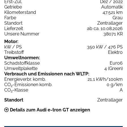
Erst-Zul.
Dez / 2022
Getriebe
Automatik
Kilometerstand
47.521 km
Farbe
Grau
Standort
Zentrallager
Lieferzeit
ab ca. 10.08.2026
Unsere Nummer
38071 KR
Motor:
kW / PS
350 kW / 476 PS
Treibstoff
Elektro
Umweltnormen:
Schadstoffklasse
Euro6
Umweltplakette
4 (Green)
Verbrauch und Emissionen nach WLTP:
Energieverbr. komb.
21,1 kWh/100km
CO
-Emissionen komb.
0 g/km
2
CO
-Klasse
A
2
Standort
Zentrallager
Details zum Audi e-tron GT anzeigen