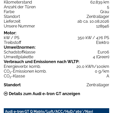
Kilometerstand
62.839 km
Anzahl der Türen
5
Farbe
Grau
Standort
Zentrallager
Lieferzeit
ab ca. 10.08.2026
Unsere Nummer
128946
Motor:
kW / PS
350 kW / 476 PS
Treibstoff
Elektro
Umweltnormen:
Schadstoffklasse
Euro6
Umweltplakette
4 (Green)
Verbrauch und Emissionen nach WLTP:
Energieverbr. komb.
20,0 kWh/100km
CO
-Emissionen komb.
0 g/km
2
CO
-Klasse
A
2
Standort
Zentrallager
Details zum Audi e-tron GT anzeigen
Audi e-tron GT Q Matrix/Luft/ACC/HuD/360°/Navi