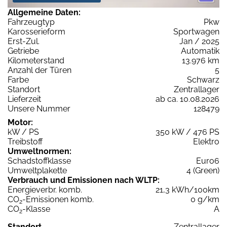
Allgemeine Daten:
Fahrzeugtyp
Pkw
Karosserieform
Sportwagen
Erst-Zul.
Jan / 2025
Getriebe
Automatik
Kilometerstand
13.976 km
Anzahl der Türen
5
Farbe
Schwarz
Standort
Zentrallager
Lieferzeit
ab ca. 10.08.2026
Unsere Nummer
128479
Motor:
kW / PS
350 kW / 476 PS
Treibstoff
Elektro
Umweltnormen:
Schadstoffklasse
Euro6
Umweltplakette
4 (Green)
Verbrauch und Emissionen nach WLTP:
Energieverbr. komb.
21,3 kWh/100km
CO
-Emissionen komb.
0 g/km
2
CO
-Klasse
A
2
Standort
Zentrallager