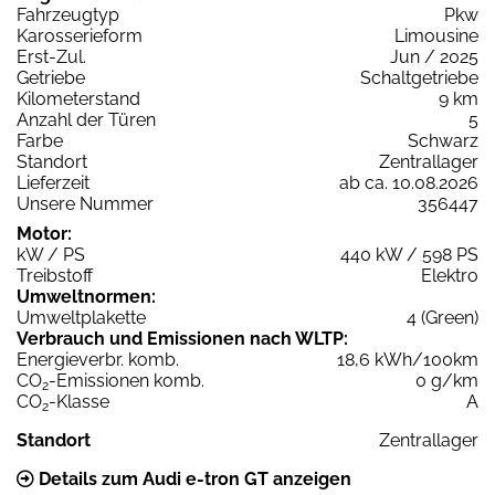
Fahrzeugtyp
Pkw
Karosserieform
Limousine
Erst-Zul.
Jun / 2025
Getriebe
Schaltgetriebe
Kilometerstand
9 km
Anzahl der Türen
5
Farbe
Schwarz
Standort
Zentrallager
Lieferzeit
ab ca. 10.08.2026
Unsere Nummer
356447
Motor:
kW / PS
440 kW / 598 PS
Treibstoff
Elektro
Umweltnormen:
Umweltplakette
4 (Green)
Verbrauch und Emissionen nach WLTP:
Energieverbr. komb.
18,6 kWh/100km
CO
-Emissionen komb.
0 g/km
2
CO
-Klasse
A
2
Standort
Zentrallager
Details zum Audi e-tron GT anzeigen