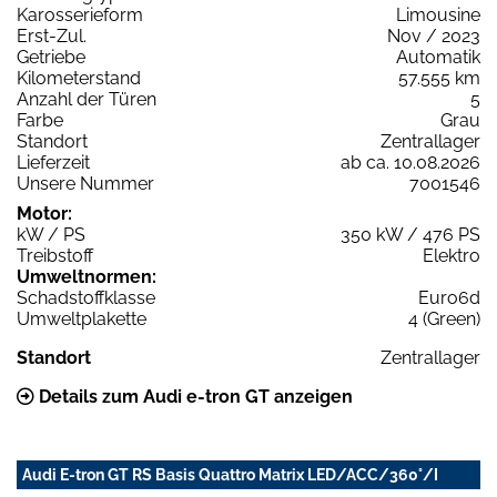
Karosserieform
Limousine
Erst-Zul.
Nov / 2023
Getriebe
Automatik
Kilometerstand
57.555 km
Anzahl der Türen
5
Farbe
Grau
Standort
Zentrallager
Lieferzeit
ab ca. 10.08.2026
Unsere Nummer
7001546
Motor:
kW / PS
350 kW / 476 PS
Treibstoff
Elektro
Umweltnormen:
Schadstoffklasse
Euro6d
Umweltplakette
4 (Green)
Standort
Zentrallager
Details zum Audi e-tron GT anzeigen
Audi E-tron GT RS Basis Quattro Matrix LED/ACC/360°/I