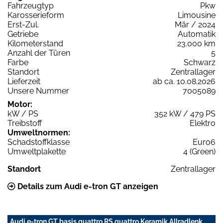
Fahrzeugtyp
Pkw
Karosserieform
Limousine
Erst-Zul.
Mär / 2024
Getriebe
Automatik
Kilometerstand
23.000 km
Anzahl der Türen
5
Farbe
Schwarz
Standort
Zentrallager
Lieferzeit
ab ca. 10.08.2026
Unsere Nummer
7005089
Motor:
kW / PS
352 kW / 479 PS
Treibstoff
Elektro
Umweltnormen:
Schadstoffklasse
Euro6
Umweltplakette
4 (Green)
Standort
Zentrallager
Details zum Audi e-tron GT anzeigen
Audi e-tron GT basis quattro RS quattro Keramik Allradlenk