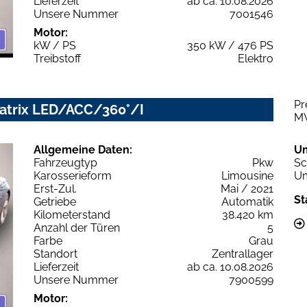
Lieferzeit
ab ca. 10.08.2026
Unsere Nummer
7001546
Motor:
kW / PS
350 kW / 476 PS
Treibstoff
Elektro
Pr
Matrix LED/ACC/360°/I
M
Allgemeine Daten:
U
Fahrzeugtyp
Pkw
Sc
Karosserieform
Limousine
Um
Erst-Zul.
Mai / 2021
St
Getriebe
Automatik
Kilometerstand
38.420 km
Anzahl der Türen
5
Farbe
Grau
Standort
Zentrallager
Lieferzeit
ab ca. 10.08.2026
Unsere Nummer
7900599
Motor: