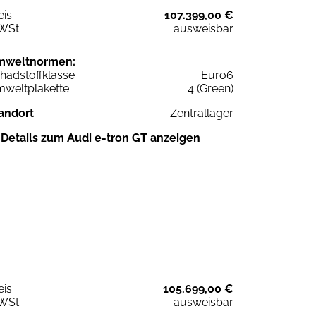
eis:
107.399,00 €
WSt:
ausweisbar
mweltnormen:
hadstoffklasse
Euro6
weltplakette
4 (Green)
andort
Zentrallager
Details zum Audi e-tron GT anzeigen
eis:
105.699,00 €
WSt:
ausweisbar