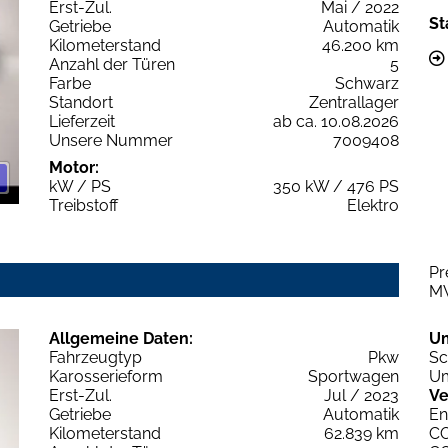
Erst-Zul.
Mai / 2022
St
Getriebe
Automatik
Kilometerstand
46.200 km
Anzahl der Türen
5
Farbe
Schwarz
Standort
Zentrallager
Lieferzeit
ab ca. 10.08.2026
Unsere Nummer
7009408
Motor:
kW / PS
350 kW / 476 PS
Treibstoff
Elektro
Pr
M
Allgemeine Daten:
U
Fahrzeugtyp
Pkw
Sc
Karosserieform
Sportwagen
Um
Erst-Zul.
Jul / 2023
Ve
Getriebe
Automatik
En
Kilometerstand
62.839 km
C