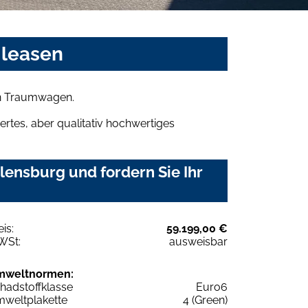
 leasen
ren Traumwagen.
rtes, aber qualitativ hochwertiges
lensburg und fordern Sie Ihr
eis:
59.199,00 €
WSt:
ausweisbar
mweltnormen:
hadstoffklasse
Euro6
weltplakette
4 (Green)