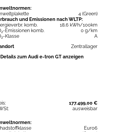
mweltnormen:
weltplakette
4 (Green)
rbrauch und Emissionen nach WLTP:
ergieverbr. komb.
18,6 kWh/100km
O
-Emissionen komb.
0 g/km
2
O
-Klasse
A
2
andort
Zentrallager
Details zum Audi e-tron GT anzeigen
eis:
177.499,00 €
WSt:
ausweisbar
mweltnormen:
hadstoffklasse
Euro6