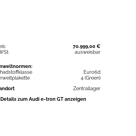
eis:
70.999,00 €
WSt:
ausweisbar
mweltnormen:
hadstoffklasse
Euro6d
weltplakette
4 (Green)
andort
Zentrallager
Details zum Audi e-tron GT anzeigen