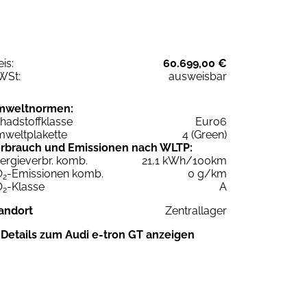
eis:
60.699,00 €
WSt:
ausweisbar
mweltnormen:
hadstoffklasse
Euro6
weltplakette
4 (Green)
rbrauch und Emissionen nach WLTP:
ergieverbr. komb.
21,1 kWh/100km
O
-Emissionen komb.
0 g/km
2
O
-Klasse
A
2
andort
Zentrallager
Details zum Audi e-tron GT anzeigen