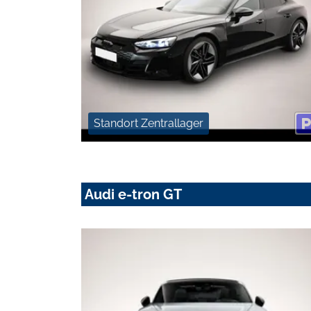
Standort Zentrallager
Audi e-tron GT