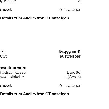
O
-Klasse
A
2
andort
Zentrallager
Details zum Audi e-tron GT anzeigen
eis:
61.499,00 €
WSt:
ausweisbar
mweltnormen:
hadstoffklasse
Euro6d
weltplakette
4 (Green)
andort
Zentrallager
Details zum Audi e-tron GT anzeigen