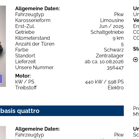
Allgemeine Daten:
U
Fahrzeugtyp
Pkw
Um
Karosserieform
Limousine
Ve
Erst-Zul.
Jun / 2025
En
Getriebe
Schaltgetriebe
C
Kilometerstand
9 km
C
Anzahl der Türen
5
St
Farbe
Schwarz
Standort
Zentrallager
Lieferzeit
ab ca. 10.08.2026
Unsere Nummer
356447
Motor:
kW / PS
440 kW / 598 PS
Treibstoff
Elektro
Pr
 basis quattro
M
Allgemeine Daten:
U
Fahrzeugtyp
Pkw
Sc