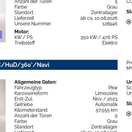
Anzahl der Türen
5
C
Farbe
Grau
St
Standort
Zentrallager
Lieferzeit
ab ca. 10.08.2026
Unsere Nummer
128946
Motor:
kW / PS
350 kW / 476 PS
Treibstoff
Elektro
Pr
CC/HuD/360°/Navi
M
Allgemeine Daten:
U
Fahrzeugtyp
Pkw
Sc
Karosserieform
Limousine
Um
Erst-Zul.
Nov / 2023
St
Getriebe
Automatik
Kilometerstand
57.555 km
Anzahl der Türen
5
Farbe
Grau
Standort
Zentrallager