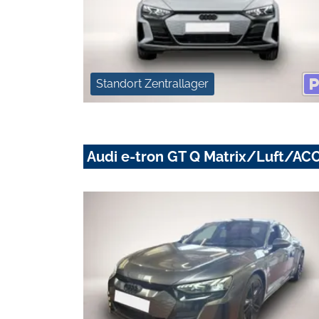
Standort Zentrallager
Audi e-tron GT Q Matrix/Luft/A