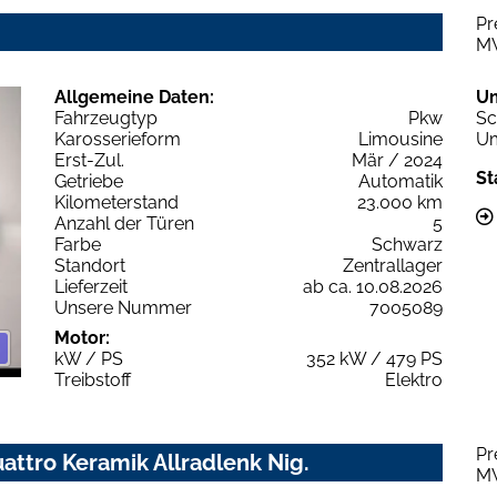
Pr
M
Allgemeine Daten:
U
Fahrzeugtyp
Pkw
Sc
Karosserieform
Limousine
Um
Erst-Zul.
Mär / 2024
St
Getriebe
Automatik
Kilometerstand
23.000 km
Anzahl der Türen
5
Farbe
Schwarz
Standort
Zentrallager
Lieferzeit
ab ca. 10.08.2026
Unsere Nummer
7005089
Motor:
kW / PS
352 kW / 479 PS
Treibstoff
Elektro
Pr
uattro Keramik Allradlenk Nig.
M