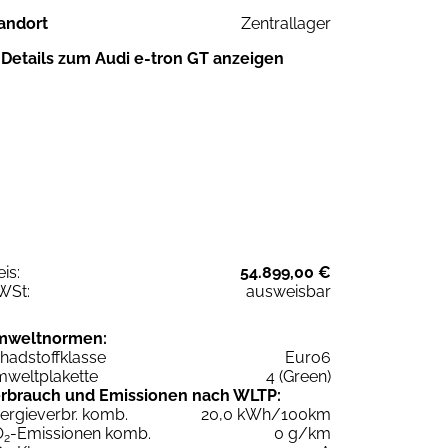
andort
Zentrallager
Details zum Audi e-tron GT anzeigen
eis:
54.899,00 €
WSt:
ausweisbar
mweltnormen:
hadstoffklasse
Euro6
weltplakette
4 (Green)
rbrauch und Emissionen nach WLTP:
ergieverbr. komb.
20,0 kWh/100km
O
-Emissionen komb.
0 g/km
2