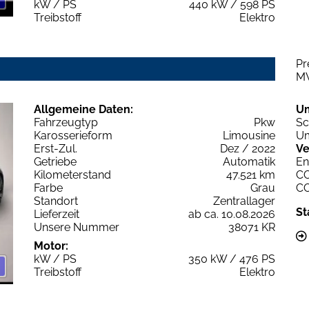
kW / PS
440 kW / 598 PS
Treibstoff
Elektro
Pr
M
Allgemeine Daten:
U
Fahrzeugtyp
Pkw
Sc
Karosserieform
Limousine
Um
Erst-Zul.
Dez / 2022
Ve
Getriebe
Automatik
En
Kilometerstand
47.521 km
C
Farbe
Grau
C
Standort
Zentrallager
St
Lieferzeit
ab ca. 10.08.2026
Unsere Nummer
38071 KR
Motor:
kW / PS
350 kW / 476 PS
Treibstoff
Elektro