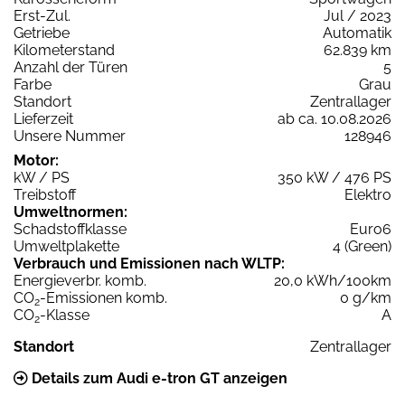
Erst-Zul.
Jul / 2023
Getriebe
Automatik
Kilometerstand
62.839 km
Anzahl der Türen
5
Farbe
Grau
Standort
Zentrallager
Lieferzeit
ab ca. 10.08.2026
Unsere Nummer
128946
Motor:
kW / PS
350 kW / 476 PS
Treibstoff
Elektro
Umweltnormen:
Schadstoffklasse
Euro6
Umweltplakette
4 (Green)
Verbrauch und Emissionen nach WLTP:
Energieverbr. komb.
20,0 kWh/100km
CO
-Emissionen komb.
0 g/km
2
CO
-Klasse
A
2
Standort
Zentrallager
Details zum Audi e-tron GT anzeigen