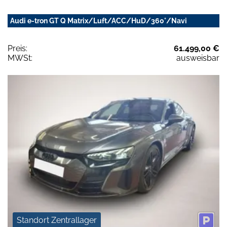
Audi e-tron GT Q Matrix/Luft/ACC/HuD/360°/Navi
Preis:
61.499,00 €
MWSt:
ausweisbar
Standort Zentrallager