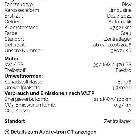
Fahrzeugtyp
Pkw
Karosserieform
Limousine
Erst-Zul.
Dez / 2022
Getriebe
Automatik
Kilometerstand
47.521 km
Farbe
Grau
Standort
Zentrallager
Lieferzeit
ab ca. 10.08.2026
Unsere Nummer
38071 KR
Motor:
kW / PS
350 kW / 476 PS
Treibstoff
Elektro
Umweltnormen:
Schadstoffklasse
Euro6
Umweltplakette
4 (Green)
Verbrauch und Emissionen nach WLTP:
Energieverbr. komb.
21,1 kWh/100km
CO
-Emissionen komb.
0 g/km
2
CO
-Klasse
A
2
Standort
Zentrallager
Details zum Audi e-tron GT anzeigen