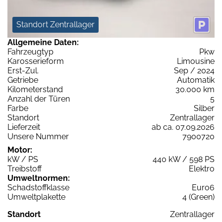
Standort Zentrallager
Allgemeine Daten:
Fahrzeugtyp
Pkw
Karosserieform
Limousine
Erst-Zul.
Sep / 2024
Getriebe
Automatik
Kilometerstand
30.000 km
Anzahl der Türen
5
Farbe
Silber
Standort
Zentrallager
Lieferzeit
ab ca. 07.09.2026
Unsere Nummer
7900720
Motor:
kW / PS
440 kW / 598 PS
Treibstoff
Elektro
Umweltnormen:
Schadstoffklasse
Euro6
Umweltplakette
4 (Green)
Standort
Zentrallager