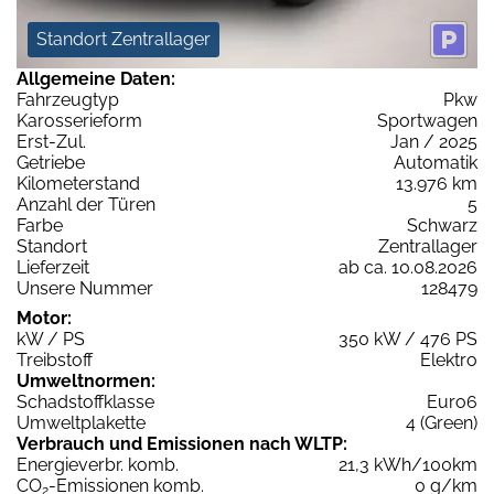
Standort Zentrallager
Allgemeine Daten:
Fahrzeugtyp
Pkw
Karosserieform
Sportwagen
Erst-Zul.
Jan / 2025
Getriebe
Automatik
Kilometerstand
13.976 km
Anzahl der Türen
5
Farbe
Schwarz
Standort
Zentrallager
Lieferzeit
ab ca. 10.08.2026
Unsere Nummer
128479
Motor:
kW / PS
350 kW / 476 PS
Treibstoff
Elektro
Umweltnormen:
Schadstoffklasse
Euro6
Umweltplakette
4 (Green)
Verbrauch und Emissionen nach WLTP:
Energieverbr. komb.
21,3 kWh/100km
CO
-Emissionen komb.
0 g/km
2