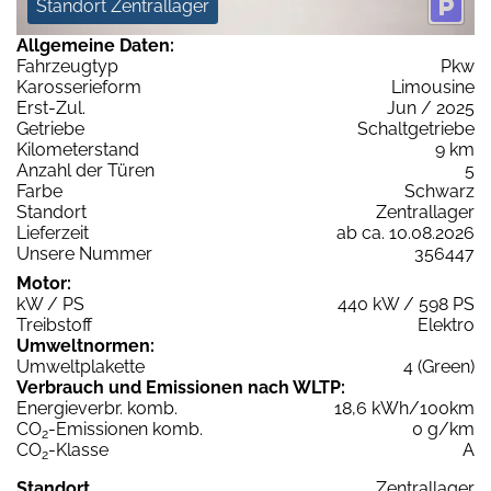
Standort Zentrallager
Allgemeine Daten:
Fahrzeugtyp
Pkw
Karosserieform
Limousine
Erst-Zul.
Jun / 2025
Getriebe
Schaltgetriebe
Kilometerstand
9 km
Anzahl der Türen
5
Farbe
Schwarz
Standort
Zentrallager
Lieferzeit
ab ca. 10.08.2026
Unsere Nummer
356447
Motor:
kW / PS
440 kW / 598 PS
Treibstoff
Elektro
Umweltnormen:
Umweltplakette
4 (Green)
Verbrauch und Emissionen nach WLTP:
Energieverbr. komb.
18,6 kWh/100km
CO
-Emissionen komb.
0 g/km
2
CO
-Klasse
A
2
Standort
Zentrallager