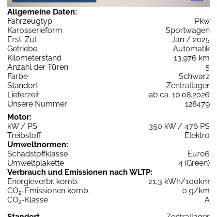
Allgemeine Daten:
Fahrzeugtyp
Pkw
Karosserieform
Sportwagen
Erst-Zul.
Jan / 2025
Getriebe
Automatik
Kilometerstand
13.976 km
Anzahl der Türen
5
Farbe
Schwarz
Standort
Zentrallager
Lieferzeit
ab ca. 10.08.2026
Unsere Nummer
128479
Motor:
kW / PS
350 kW / 476 PS
Treibstoff
Elektro
Umweltnormen:
Schadstoffklasse
Euro6
Umweltplakette
4 (Green)
Verbrauch und Emissionen nach WLTP:
Energieverbr. komb.
21,3 kWh/100km
CO
-Emissionen komb.
0 g/km
2
CO
-Klasse
A
2
Standort
Zentrallager