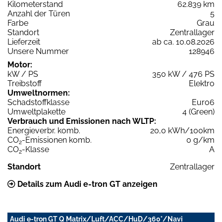
Kilometerstand
62.839 km
Anzahl der Türen
5
Farbe
Grau
Standort
Zentrallager
Lieferzeit
ab ca. 10.08.2026
Unsere Nummer
128946
Motor:
kW / PS
350 kW / 476 PS
Treibstoff
Elektro
Umweltnormen:
Schadstoffklasse
Euro6
Umweltplakette
4 (Green)
Verbrauch und Emissionen nach WLTP:
Energieverbr. komb.
20,0 kWh/100km
CO
-Emissionen komb.
0 g/km
2
CO
-Klasse
A
2
Standort
Zentrallager
Details zum Audi e-tron GT anzeigen
Audi e-tron GT Q Matrix/Luft/ACC/HuD/360°/Navi