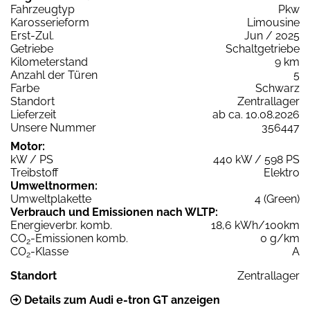
Fahrzeugtyp
Pkw
Karosserieform
Limousine
Erst-Zul.
Jun / 2025
Getriebe
Schaltgetriebe
Kilometerstand
9 km
Anzahl der Türen
5
Farbe
Schwarz
Standort
Zentrallager
Lieferzeit
ab ca. 10.08.2026
Unsere Nummer
356447
Motor:
kW / PS
440 kW / 598 PS
Treibstoff
Elektro
Umweltnormen:
Umweltplakette
4 (Green)
Verbrauch und Emissionen nach WLTP:
Energieverbr. komb.
18,6 kWh/100km
CO
-Emissionen komb.
0 g/km
2
CO
-Klasse
A
2
Standort
Zentrallager
Details zum Audi e-tron GT anzeigen