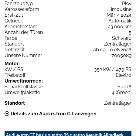
Fahrzeugtyp
Pkw
Karosserieform
Limousine
Erst-Zul.
Mär / 2024
Getriebe
Automatik
Kilometerstand
23.000 km
Anzahl der Türen
5
Farbe
Schwarz
Standort
Zentrallager
Lieferzeit
ab ca. 10.08.2026
Unsere Nummer
7005089
Motor:
kW / PS
352 kW / 479 PS
Treibstoff
Elektro
Umweltnormen:
Schadstoffklasse
Euro6
Umweltplakette
4 (Green)
Standort
Zentrallager
Details zum Audi e-tron GT anzeigen
Audi e-tron GT basis quattro RS quattro Keramik Allradlenk