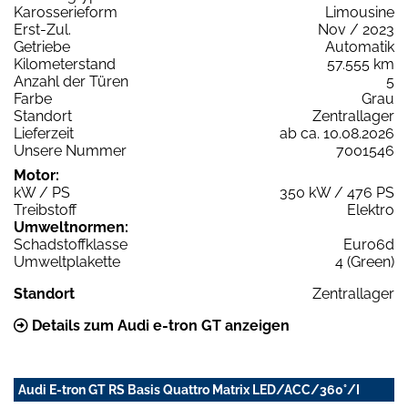
Karosserieform
Limousine
Erst-Zul.
Nov / 2023
Getriebe
Automatik
Kilometerstand
57.555 km
Anzahl der Türen
5
Farbe
Grau
Standort
Zentrallager
Lieferzeit
ab ca. 10.08.2026
Unsere Nummer
7001546
Motor:
kW / PS
350 kW / 476 PS
Treibstoff
Elektro
Umweltnormen:
Schadstoffklasse
Euro6d
Umweltplakette
4 (Green)
Standort
Zentrallager
Details zum Audi e-tron GT anzeigen
Audi E-tron GT RS Basis Quattro Matrix LED/ACC/360°/I