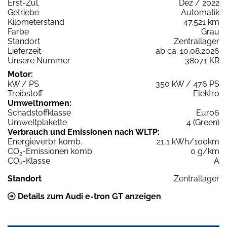
Erst-Zul.
Dez / 2022
Getriebe
Automatik
Kilometerstand
47.521 km
Farbe
Grau
Standort
Zentrallager
Lieferzeit
ab ca. 10.08.2026
Unsere Nummer
38071 KR
Motor:
kW / PS
350 kW / 476 PS
Treibstoff
Elektro
Umweltnormen:
Schadstoffklasse
Euro6
Umweltplakette
4 (Green)
Verbrauch und Emissionen nach WLTP:
Energieverbr. komb.
21,1 kWh/100km
CO
-Emissionen komb.
0 g/km
2
CO
-Klasse
A
2
Standort
Zentrallager
Details zum Audi e-tron GT anzeigen