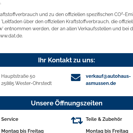
.
2
raftstoffverbrauch und zu den offiziellen spezifischen CO
-Emi
tfaden über den offiziellen Kraftstoffverbrauch, die offizie
kw' entnommen werden, der an allen Verkaufsstellen und bei
www.dat.de.
Ihr Kontakt zu uns:
Hauptstraße 50
verkauf@autohaus-
25885 Wester-Ohrstedt
asmussen.de
Unsere Öffnungszeiten
Service
Teile & Zubehör
Montag bis Freitag
Montag bis Freitag