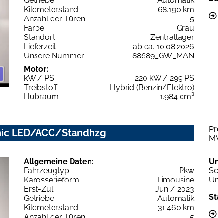
Getriebe
Automatik
Kilometerstand
68.190 km
Anzahl der Türen
5
Farbe
Grau
Standort
Zentrallager
Lieferzeit
ab ca. 10.08.2026
Unsere Nummer
88689_GW_MAN
Motor:
kW / PS
220 kW / 299 PS
Treibstoff
Hybrid (Benzin/Elektro)
Hubraum
1.984 cm³
Pr
ronic LED/ACC/Standhzg
M
Allgemeine Daten:
U
Fahrzeugtyp
Pkw
Sc
Karosserieform
Limousine
Um
Erst-Zul.
Jun / 2023
St
Getriebe
Automatik
Kilometerstand
31.460 km
Anzahl der Türen
5