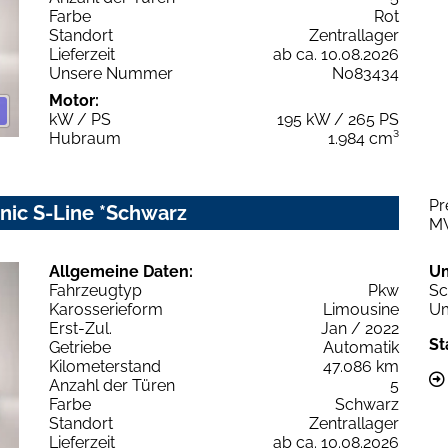
Farbe
Rot
Standort
Zentrallager
Lieferzeit
ab ca. 10.08.2026
Unsere Nummer
N083434
Motor:
kW / PS
195 kW / 265 PS
Hubraum
1.984 cm³
Pr
onic S-Line *Schwarz
M
Allgemeine Daten:
U
Fahrzeugtyp
Pkw
Sc
Karosserieform
Limousine
Um
Erst-Zul.
Jan / 2022
St
Getriebe
Automatik
Kilometerstand
47.086 km
Anzahl der Türen
5
Farbe
Schwarz
Standort
Zentrallager
Lieferzeit
ab ca. 10.08.2026