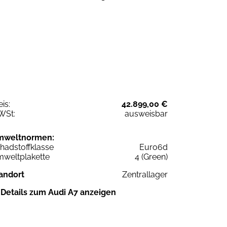
eis:
42.899,00 €
WSt:
ausweisbar
mweltnormen:
hadstoffklasse
Euro6d
weltplakette
4 (Green)
andort
Zentrallager
Details zum Audi A7 anzeigen