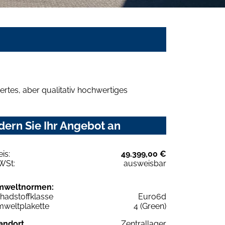
rtes, aber qualitativ hochwertiges
dern Sie Ihr Angebot an
eis:
49.399,00 €
WSt:
ausweisbar
mweltnormen:
hadstoffklasse
Euro6d
weltplakette
4 (Green)
andort
Zentrallager