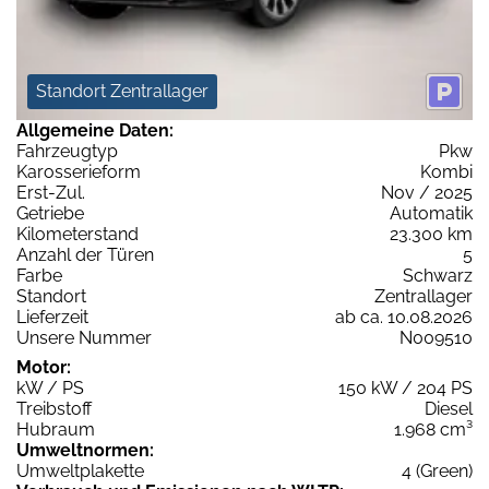
Standort Zentrallager
Allgemeine Daten:
Fahrzeugtyp
Pkw
Karosserieform
Kombi
Erst-Zul.
Nov / 2025
Getriebe
Automatik
Kilometerstand
23.300 km
Anzahl der Türen
5
Farbe
Schwarz
Standort
Zentrallager
Lieferzeit
ab ca. 10.08.2026
Unsere Nummer
N009510
Motor:
kW / PS
150 kW / 204 PS
Treibstoff
Diesel
Hubraum
1.968 cm³
Umweltnormen:
Umweltplakette
4 (Green)