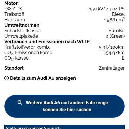
Motor:
kW / PS
150 kW / 204 PS
Treibstoff
Diesel
Hubraum
1.968 cm³
Umweltnormen:
Schadstoffklasse
Euro6d
Umweltplakette
4 (Green)
Verbrauch und Emissionen nach WLTP:
Kraftstoffverbr. komb.
5,9 l/100km
CO
-Emissionen komb.
154 g/km
2
CO
-Klasse
E
2
Standort
Zentrallager
Details zum Audi A6 anzeigen
Weitere Audi A6 und andere Fahrzeuge
können Sie hier suchen
Stattdessen können Sie auch: