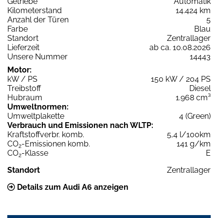
Getriebe
Automatik
Kilometerstand
14.424 km
Anzahl der Türen
5
Farbe
Blau
Standort
Zentrallager
Lieferzeit
ab ca. 10.08.2026
Unsere Nummer
14443
Motor:
kW / PS
150 kW / 204 PS
Treibstoff
Diesel
Hubraum
1.968 cm³
Umweltnormen:
Umweltplakette
4 (Green)
Verbrauch und Emissionen nach WLTP:
Kraftstoffverbr. komb.
5,4 l/100km
CO
-Emissionen komb.
141 g/km
2
CO
-Klasse
E
2
Standort
Zentrallager
Details zum Audi A6 anzeigen