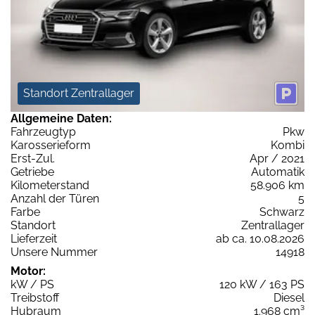
Standort Zentrallager
Allgemeine Daten:
Fahrzeugtyp
Pkw
Karosserieform
Kombi
Erst-Zul.
Apr / 2021
Getriebe
Automatik
Kilometerstand
58.906 km
Anzahl der Türen
5
Farbe
Schwarz
Standort
Zentrallager
Lieferzeit
ab ca. 10.08.2026
Unsere Nummer
14918
Motor:
kW / PS
120 kW / 163 PS
Treibstoff
Diesel
Hubraum
1.968 cm³