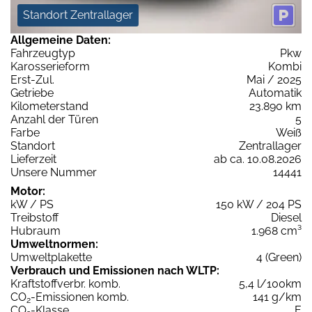
Standort Zentrallager
Allgemeine Daten:
Fahrzeugtyp
Pkw
Karosserieform
Kombi
Erst-Zul.
Mai / 2025
Getriebe
Automatik
Kilometerstand
23.890 km
Anzahl der Türen
5
Farbe
Weiß
Standort
Zentrallager
Lieferzeit
ab ca. 10.08.2026
Unsere Nummer
14441
Motor:
kW / PS
150 kW / 204 PS
Treibstoff
Diesel
Hubraum
1.968 cm³
Umweltnormen:
Umweltplakette
4 (Green)
Verbrauch und Emissionen nach WLTP:
Kraftstoffverbr. komb.
5,4 l/100km
CO
-Emissionen komb.
141 g/km
2
CO
-Klasse
E