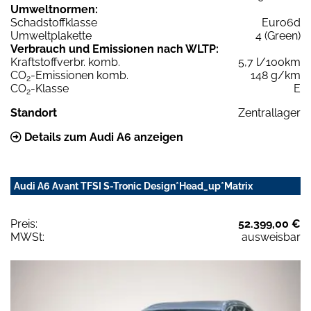
Umweltnormen:
Schadstoffklasse
Euro6d
Umweltplakette
4 (Green)
Verbrauch und Emissionen nach WLTP:
Kraftstoffverbr. komb.
5,7 l/100km
CO
-Emissionen komb.
148 g/km
2
CO
-Klasse
E
2
Standort
Zentrallager
Details zum Audi A6 anzeigen
Audi A6 Avant TFSI S-Tronic Design*Head_up*Matrix
Preis:
52.399,00 €
MWSt:
ausweisbar