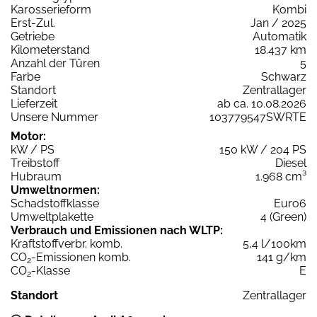
Karosserieform
Kombi
Erst-Zul.
Jan / 2025
Getriebe
Automatik
Kilometerstand
18.437 km
Anzahl der Türen
5
Farbe
Schwarz
Standort
Zentrallager
Lieferzeit
ab ca. 10.08.2026
Unsere Nummer
103779547SWRTE
Motor:
kW / PS
150 kW / 204 PS
Treibstoff
Diesel
Hubraum
1.968 cm³
Umweltnormen:
Schadstoffklasse
Euro6
Umweltplakette
4 (Green)
Verbrauch und Emissionen nach WLTP:
Kraftstoffverbr. komb.
5,4 l/100km
CO
-Emissionen komb.
141 g/km
2
CO
-Klasse
E
2
Standort
Zentrallager