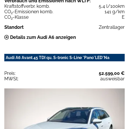
Verbrauch und Emissionen nach WLTP:
Kraftstoffverbr. komb.
5,4 l/100km
CO
-Emissionen komb.
141 g/km
2
CO
-Klasse
E
2
Standort
Zentrallager
Details zum Audi A6 anzeigen
Audi A6 Avant 45 TDI qu. S-tronic S-Line *Pano*LED*Na
Preis:
52.599,00 €
MWSt:
ausweisbar