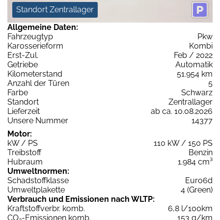
Standort Zentrallager
Allgemeine Daten:
Fahrzeugtyp
Pkw
Karosserieform
Kombi
Erst-Zul.
Feb / 2022
Getriebe
Automatik
Kilometerstand
51.954 km
Anzahl der Türen
5
Farbe
Schwarz
Standort
Zentrallager
Lieferzeit
ab ca. 10.08.2026
Unsere Nummer
14377
Motor:
kW / PS
110 kW / 150 PS
Treibstoff
Benzin
Hubraum
1.984 cm³
Umweltnormen:
Schadstoffklasse
Euro6d
Umweltplakette
4 (Green)
Verbrauch und Emissionen nach WLTP:
Kraftstoffverbr. komb.
6,8 l/100km
CO
-Emissionen komb.
153 g/km
2