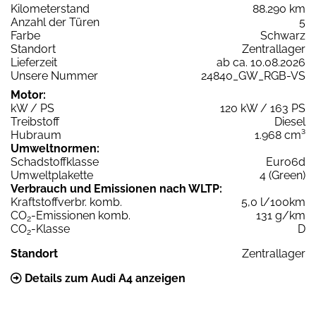
Kilometerstand
88.290 km
Anzahl der Türen
5
Farbe
Schwarz
Standort
Zentrallager
Lieferzeit
ab ca. 10.08.2026
Unsere Nummer
24840_GW_RGB-VS
Motor:
kW / PS
120 kW / 163 PS
Treibstoff
Diesel
Hubraum
1.968 cm³
Umweltnormen:
Schadstoffklasse
Euro6d
Umweltplakette
4 (Green)
Verbrauch und Emissionen nach WLTP:
Kraftstoffverbr. komb.
5,0 l/100km
CO
-Emissionen komb.
131 g/km
2
CO
-Klasse
D
2
Standort
Zentrallager
Details zum Audi A4 anzeigen