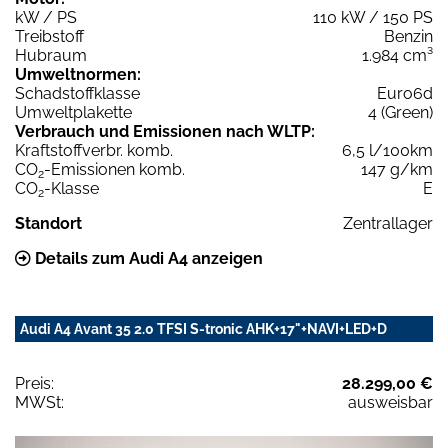
kW / PS
110 kW / 150 PS
Treibstoff
Benzin
Hubraum
1.984 cm³
Umweltnormen:
Schadstoffklasse
Euro6d
Umweltplakette
4 (Green)
Verbrauch und Emissionen nach WLTP:
Kraftstoffverbr. komb.
6,5 l/100km
CO
-Emissionen komb.
147 g/km
2
CO
-Klasse
E
2
Standort
Zentrallager
Details zum Audi A4 anzeigen
Audi A4 Avant 35 2.0 TFSI S-tronic AHK+17"+NAVI+LED+D
Preis:
28.299,00 €
MWSt:
ausweisbar