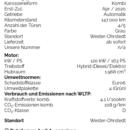
Karosserieform
Kombi
Erst-Zul.
Apr / 2020
Getriebe
Automatik
Kilometerstand
147.000 km
Anzahl der Türen
4/5
Farbe
Grau
Standort
Wester-Ohrstedt
Lieferzeit
ab sofort
Unsere Nummer
n/a
Motor:
kW / PS
120 kW / 163 PS
Treibstoff
Hybrid (Diesel/Elektro)
Hubraum
1.968 cm³
Umweltnormen:
Schadstoffklasse
Euro6
Umweltplakette
4 (Grün)
Verbrauch und Emissionen nach WLTP:
Kraftstoffverbr. komb.
4,1 l/100km
CO
-Emissionen komb.
108 g/km
2
CO
-Klasse
D
2
Standort
Wester-Ohrstedt