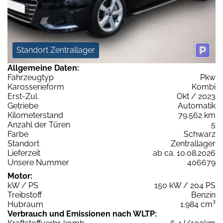
Standort Zentrallager
Allgemeine Daten:
Fahrzeugtyp
Pkw
Karosserieform
Kombi
Erst-Zul.
Okt / 2023
Getriebe
Automatik
Kilometerstand
79.562 km
Anzahl der Türen
5
Farbe
Schwarz
Standort
Zentrallager
Lieferzeit
ab ca. 10.08.2026
Unsere Nummer
406679
Motor:
kW / PS
150 kW / 204 PS
Treibstoff
Benzin
Hubraum
1.984 cm³
Verbrauch und Emissionen nach WLTP: