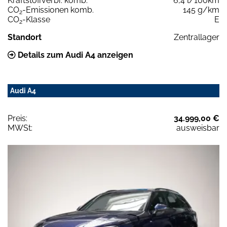
Kraftstoffverbr. komb.
6,4 l/100km
CO
-Emissionen komb.
145 g/km
2
CO
-Klasse
E
2
Standort
Zentrallager
Details zum Audi A4 anzeigen
Audi A4
Preis:
34.999,00 €
MWSt:
ausweisbar