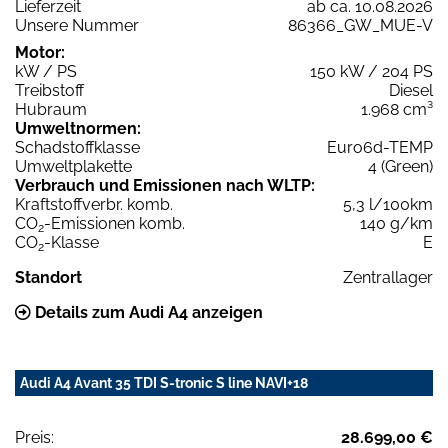
Lieferzeit
ab ca. 10.08.2026
Unsere Nummer
86366_GW_MUE-V
Motor:
kW / PS
150 kW / 204 PS
Treibstoff
Diesel
Hubraum
1.968 cm³
Umweltnormen:
Schadstoffklasse
Euro6d-TEMP
Umweltplakette
4 (Green)
Verbrauch und Emissionen nach WLTP:
Kraftstoffverbr. komb.
5,3 l/100km
CO
-Emissionen komb.
140 g/km
2
CO
-Klasse
E
2
Standort
Zentrallager
Details zum Audi A4 anzeigen
Audi A4 Avant 35 TDI S-tronic S line NAVI+18
Preis:
28.699,00 €