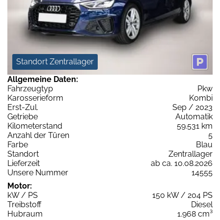
Standort Zentrallager
Allgemeine Daten:
Fahrzeugtyp
Pkw
Karosserieform
Kombi
Erst-Zul.
Sep / 2023
Getriebe
Automatik
Kilometerstand
59.531 km
Anzahl der Türen
5
Farbe
Blau
Standort
Zentrallager
Lieferzeit
ab ca. 10.08.2026
Unsere Nummer
14555
Motor:
kW / PS
150 kW / 204 PS
Treibstoff
Diesel
Hubraum
1.968 cm³