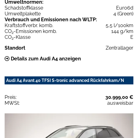
Umweltnormen:
Schadstoffklasse
Euro6d
Umweltplakette
4 (Green)
Verbrauch und Emissionen nach WLTP:
Kraftstoffverbr. komb.
5,5 l/100km
CO
-Emissionen komb.
144 g/km
2
CO
-Klasse
E
2
Standort
Zentrallager
Details zum Audi A4 anzeigen
Audi A4 Avant 40 TFSI S-tronic advanced Rückfahrkam/N
Preis:
30.999,00 €
MWSt:
ausweisbar