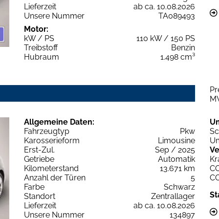
Lieferzeit
ab ca. 10.08.2026
Unsere Nummer
TA089493
Motor:
kW / PS
110 kW / 150 PS
Treibstoff
Benzin
Hubraum
1.498 cm³
Pr
M
Allgemeine Daten:
U
Fahrzeugtyp
Pkw
Sc
Karosserieform
Limousine
Um
Erst-Zul.
Sep / 2025
Ve
Getriebe
Automatik
Kr
Kilometerstand
13.671 km
C
Anzahl der Türen
5
C
Farbe
Schwarz
St
Standort
Zentrallager
Lieferzeit
ab ca. 10.08.2026
Unsere Nummer
134897