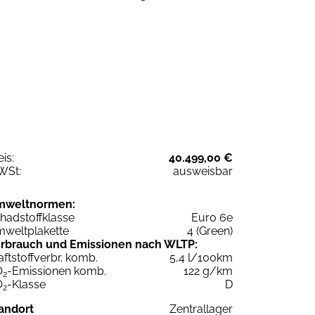
eis:
40.499,00 €
WSt:
ausweisbar
mweltnormen:
hadstoffklasse
Euro 6e
weltplakette
4 (Green)
rbrauch und Emissionen nach WLTP:
aftstoffverbr. komb.
5,4 l/100km
O
-Emissionen komb.
122 g/km
2
O
-Klasse
D
2
andort
Zentrallager