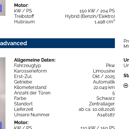
Motor:
kW / PS
150 kW / 204 PS
Treibstoff
Hybrid (Benzin/Elektro)
Hubraum
1.498 cm³
Pr
c advanced
M
Allgemeine Daten:
U
Fahrzeugtyp
Pkw
Um
Karosserieform
Limousine
St
Erst-Zul.
Okt / 2025
Getriebe
Automatik
Kilometerstand
22.049 km
Anzahl der Türen
5
Farbe
Schwarz
Standort
Zentrallager
Lieferzeit
ab ca. 10.08.2026
Unsere Nummer
A146187
Motor:
kW / PS
110 kW / 150 PS