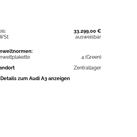
eis:
33.299,00 €
WSt:
ausweisbar
mweltnormen:
weltplakette
4 (Green)
andort
Zentrallager
Details zum Audi A3 anzeigen