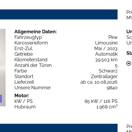
Pr
M
Allgemeine Daten:
U
Fahrzeugtyp
Pkw
Sc
Karosserieform
Limousine
Um
Erst-Zul.
Mai / 2023
St
Getriebe
Automatik
Kilometerstand
39.503 km
Anzahl der Türen
5
Farbe
Schwarz
Standort
Zentrallager
Lieferzeit
ab ca. 10.08.2026
Unsere Nummer
9840
Motor:
kW / PS
85 kW / 116 PS
Hubraum
1.968 cm³
Pr