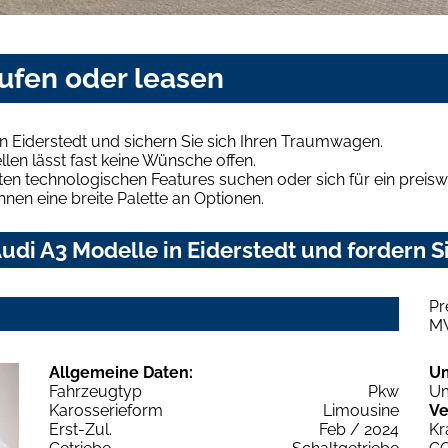
aufen oder leasen
n Eiderstedt und sichern Sie sich Ihren Traumwagen.
len lässt fast keine Wünsche offen.
en technologischen Features suchen oder sich für ein preiswe
hnen eine breite Palette an Optionen.
di A3 Modelle in Eiderstedt und fordern S
Pr
M
Allgemeine Daten:
U
Fahrzeugtyp
Pkw
Um
Karosserieform
Limousine
Ve
Erst-Zul.
Feb / 2024
Kr