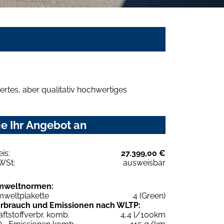
rtes, aber qualitativ hochwertiges
ie Ihr Angebot an
eis:
27.399,00 €
WSt:
ausweisbar
mweltnormen:
weltplakette
4 (Green)
rbrauch und Emissionen nach WLTP:
aftstoffverbr. komb.
4,4 l/100km