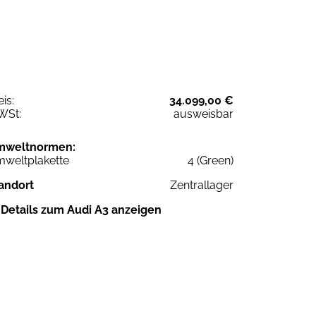
eis:
34.099,00 €
WSt:
ausweisbar
mweltnormen:
weltplakette
4 (Green)
andort
Zentrallager
Details zum Audi A3 anzeigen