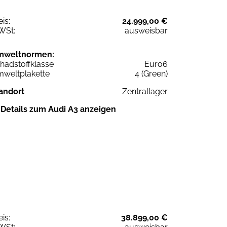
eis:
24.999,00 €
WSt:
ausweisbar
mweltnormen:
hadstoffklasse
Euro6
weltplakette
4 (Green)
andort
Zentrallager
Details zum Audi A3 anzeigen
eis:
38.899,00 €