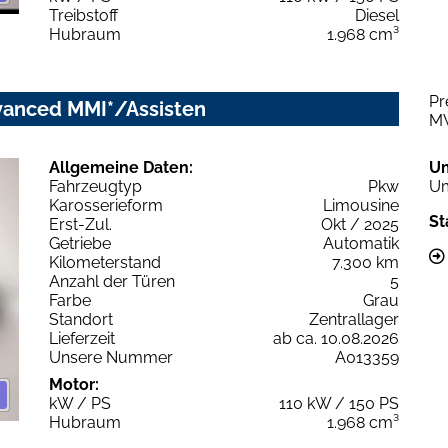
Treibstoff
Diesel
Hubraum
1.968 cm³
Pr
dvanced MMI*/Assisten
M
Allgemeine Daten:
U
Fahrzeugtyp
Pkw
Um
Karosserieform
Limousine
St
Erst-Zul.
Okt / 2025
Getriebe
Automatik
Kilometerstand
7.300 km
Anzahl der Türen
5
Farbe
Grau
Standort
Zentrallager
Lieferzeit
ab ca. 10.08.2026
Unsere Nummer
A013359
Motor:
kW / PS
110 kW / 150 PS
Hubraum
1.968 cm³