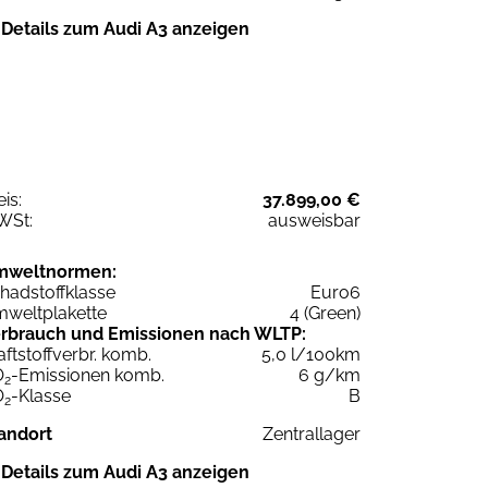
Details zum Audi A3 anzeigen
eis:
37.899,00 €
WSt:
ausweisbar
mweltnormen:
hadstoffklasse
Euro6
weltplakette
4 (Green)
rbrauch und Emissionen nach WLTP:
aftstoffverbr. komb.
5,0 l/100km
O
-Emissionen komb.
6 g/km
2
O
-Klasse
B
2
andort
Zentrallager
Details zum Audi A3 anzeigen