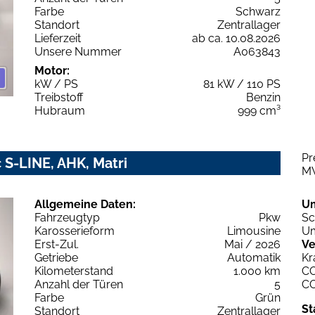
Farbe
Schwarz
Standort
Zentrallager
Lieferzeit
ab ca. 10.08.2026
Unsere Nummer
A063843
Motor:
kW / PS
81 kW / 110 PS
Treibstoff
Benzin
Hubraum
999 cm³
Pr
 S-LINE, AHK, Matri
M
Allgemeine Daten:
U
Fahrzeugtyp
Pkw
Sc
Karosserieform
Limousine
Um
Erst-Zul.
Mai / 2026
Ve
Getriebe
Automatik
Kr
Kilometerstand
1.000 km
C
Anzahl der Türen
5
C
Farbe
Grün
St
Standort
Zentrallager