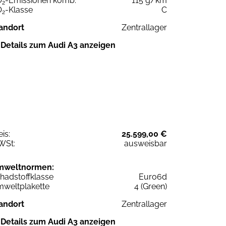
O
-Emissionen komb.
115 g/km
2
O
-Klasse
C
2
andort
Zentrallager
Details zum Audi A3 anzeigen
eis:
25.599,00 €
WSt:
ausweisbar
mweltnormen:
hadstoffklasse
Euro6d
weltplakette
4 (Green)
andort
Zentrallager
Details zum Audi A3 anzeigen