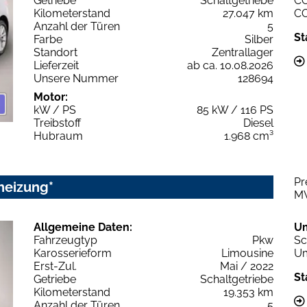
Getriebe
Schaltgetriebe
C
Kilometerstand
27.047 km
C
Anzahl der Türen
5
St
Farbe
Silber
Standort
Zentrallager
Lieferzeit
ab ca. 10.08.2026
Unsere Nummer
128694
Motor:
kW / PS
85 kW / 116 PS
Treibstoff
Diesel
Hubraum
1.968 cm³
Pr
heizung*
M
Allgemeine Daten:
U
Fahrzeugtyp
Pkw
Sc
Karosserieform
Limousine
Um
Erst-Zul.
Mai / 2022
St
Getriebe
Schaltgetriebe
Kilometerstand
19.353 km
Anzahl der Türen
5